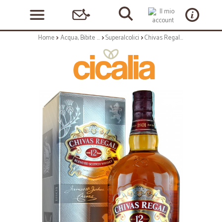
Home
Acqua, Bibite e Alcolici
Superalcolici
Chivas Regal Whisky astucciato 12y lt.1