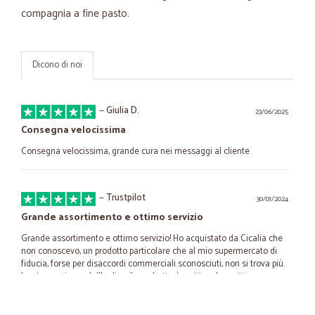
compagnia a fine pasto.
Dicono di noi
—
Giulia D.
23/06/2025
Consegna velocissima
Consegna velocissima, grande cura nei messaggi al cliente
—
Trustpilot
30/01/2024
Grande assortimento e ottimo servizio
Grande assortimento e ottimo servizio! Ho acquistato da Cicalia che
non conoscevo, un prodotto particolare che al mio supermercato di
fiducia, forse per disaccordi commerciali sconosciuti, non si trova più.
Lo stesso giorno dell'ordine il pacchetto è partito e la mattina
successiva era già al mio indirizzo. Consigliatissimo