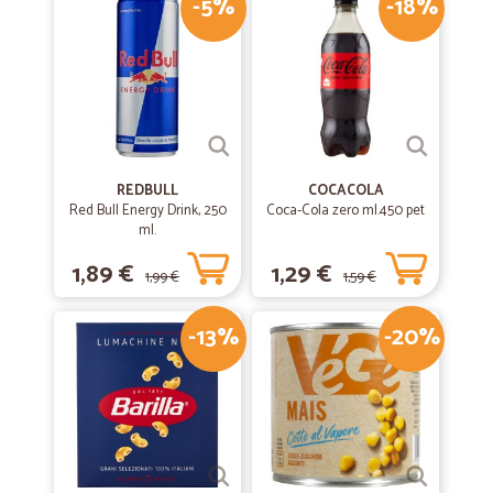
-5%
-18%
REDBULL
COCACOLA
Red Bull Energy Drink, 250
Coca-Cola zero ml.450 pet
ml.
1,89 €
1,29 €
1,99 €
1,59 €
-13%
-20%