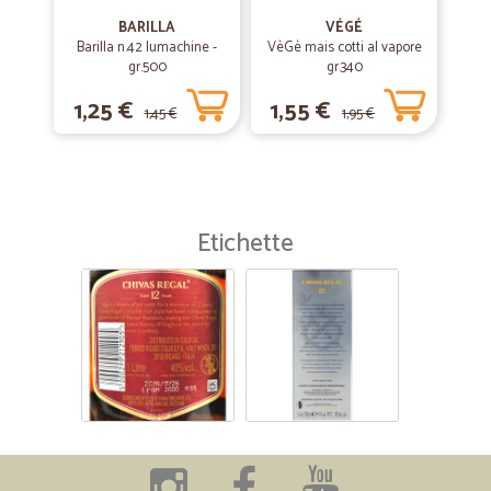
BARILLA
VÉGÉ
Barilla n.42 lumachine -
VèGè mais cotti al vapore
gr.500
gr.340
1,25 €
1,55 €
1,45 €
1,95 €
Etichette