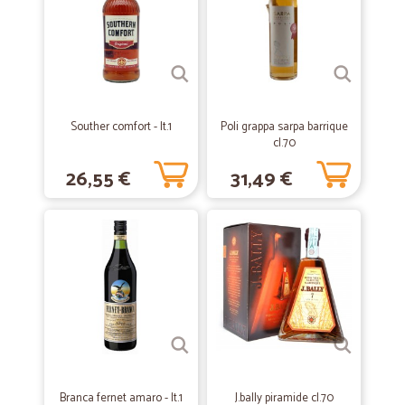
Ottimo Prezzo e Consegna Rapida
—
.
17/03/2021
ottimi prodotti veloci nella spedizione…
Souther comfort - lt.1
Poli grappa sarpa barrique
ottimi prodotti veloci nella spedizione gentilezza in tutto
cl.70
26,55 €
31,49 €
—
Fabio B.
21/02/2020
Buongiorno
Buongiorno, sono soddisfatto della consegna, soddisfatto dei
prodotti, e spero di proseguire come ora. Grazie
—
Sarah F.
15/03/2019
VALIDISSIMO
Dopo il primo ordine sono già conquistata: i prodotti sono arrivati il
giorno seguente, imballaggio perfetto, nulla da obiettare. Un metodo
Branca fernet amaro - lt.1
J.bally piramide cl.70