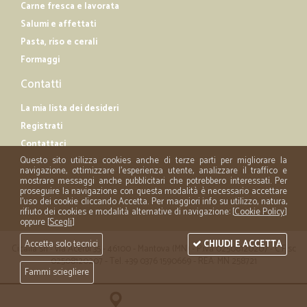
Carne fresca e lavorata
Salumi e affettati
Pasta, riso e cerali
Formaggi
Contatti
La mia lista dei desideri
Registrati
Contattaci
Questo sito utilizza cookies anche di terze parti per migliorare la
navigazione, ottimizzare l'esperienza utente, analizzare il traffico e
mostrare messaggi anche pubblicitari che potrebbero interessati. Per
proseguire la navigazione con questa modalità è necessario accettare
l'uso dei cookie cliccando Accetta. Per maggiori info su utilizzo, natura,
rifiuto dei cookies e modalità alternative di navigazione: [
Cookie Policy
]
oppure [
Scegli
]
Accetta solo tecnici
CHIUDI E ACCETTA
Cicalia srl - via Acerbi 35 - 46100 - Mantova (MN) - P.iva 02508120207 - C.Fisc
02508120207 - Tel. +39 0376 1590669 - REA: MN 258721
Fammi sciegliere