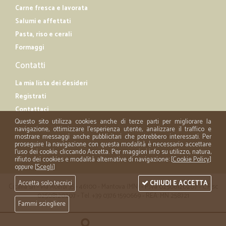
Carne fresca e lavorata
Salumi e affettati
Pasta, riso e cerali
Formaggi
Contatti
La mia lista dei desideri
Registrati
Contattaci
Questo sito utilizza cookies anche di terze parti per migliorare la
navigazione, ottimizzare l'esperienza utente, analizzare il traffico e
mostrare messaggi anche pubblicitari che potrebbero interessati. Per
proseguire la navigazione con questa modalità è necessario accettare
l'uso dei cookie cliccando Accetta. Per maggiori info su utilizzo, natura,
rifiuto dei cookies e modalità alternative di navigazione: [
Cookie Policy
]
oppure [
Scegli
]
Accetta solo tecnici
CHIUDI E ACCETTA
Cicalia srl - via Acerbi 35 - 46100 - Mantova (MN) - P.iva 02508120207 - C.Fisc
02508120207 - Tel. +39 0376 1590669 - REA: MN 258721
Fammi sciegliere