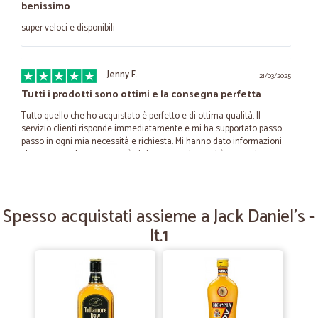
benissimo
super veloci e disponibili
—
Jenny F.
21/03/2025
Tutti i prodotti sono ottimi e la consegna perfetta
Tutto quello che ho acquistato è perfetto e di ottima qualità. Il
servizio clienti risponde immediatamente e mi ha supportato passo
passo in ogni mia necessità e richiesta. Mi hanno dato informazioni
chiare e vere. La consegna è stata super veloce ed è avvenuta nei
termini che mi avevano indicato. Anche il corriere scelto è ottimo sia
per il rispetto dei tempi di consegna sia per la gentilezza e sia per
l'attenzione al rispetto delle richieste che ho fatto inserire all'
acquisto.
Spesso acquistati assieme a Jack Daniel's -
lt.1
—
Claudio Z.
17/12/2023
Tutto perfetto
Il prezzo, la puntualità e la rapidità nella spedizione e nella consegna