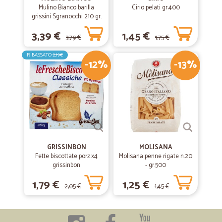
Mulino Bianco barilla
Cirio pelati gr.400
grissini Sgranocchi 210 gr.
3,39 €
1,45 €
3,79 €
1,75 €
RIBASSATO
2,19€
-12%
-13%
GRISSINBON
MOLISANA
Fette biscottate porz.x4
Molisana penne rigate n.20
grissinbon
- gr.500
1,79 €
1,25 €
2,05 €
1,45 €