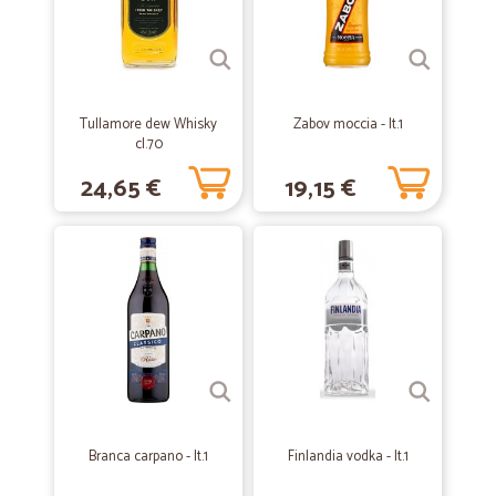
—
Paola S.
07/08/2022
Merce ricevuta nei tempi previsti
Merce ricevuta nei tempi previsti, ben imballata e con scadenze
lunghe.
Tullamore dew Whisky
Zabov moccia - lt.1
cl.70
24,65 €
19,15 €
—
Marco S.
03/11/2021
CONSEGNA IN UN GIORNO......
CONSEGNA IN UN GIORNO....... FANTASTICO !!!!
—
.
13/06/2020
Ottimo
I prezzi non sono molto competitivi. Ma comodo per il pagamento in
contanti
Branca carpano - lt.1
Finlandia vodka - lt.1
—
Patrizia V.
23/06/2019