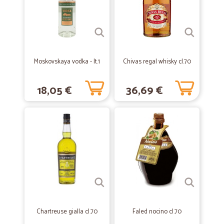
—
Veronica G.
01/02/2020
La migliore
Prodotti imballati in maniera eccellente. Disponibilità e cordialità
Moskovskaya vodka - lt.1
Chivas regal whisky cl.70
18,05 €
36,69 €
—
Giusy P.
26/06/2019
Ottimo imballaggio.
Ho ritirato prodotti delle diverse categorie, compresi alcuni liquori..
consegna velocissima.. e L’imballaggio davvero ottimo..
—
Lamberto G.
27/06/2019
Sono rimasto molto soddisfatto del…
Sono rimasto molto soddisfatto del prodotto e dei tempi di consegna
veramente rapidi.
Chartreuse gialla cl.70
Faled nocino cl.70