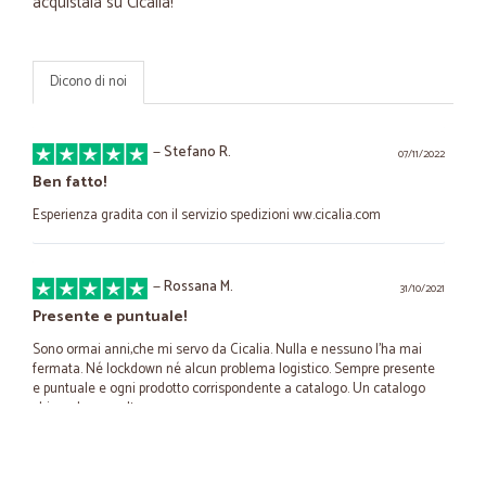
acquistala su Cicalia!
Dicono di noi
—
Stefano R.
07/11/2022
Ben fatto!
Esperienza gradita con il servizio spedizioni ww.cicalia.com
—
Rossana M.
31/10/2021
Presente e puntuale!
Sono ormai anni,che mi servo da Cicalia. Nulla e nessuno l'ha mai
fermata. Né lockdown né alcun problema logistico. Sempre presente
e puntuale e ogni prodotto corrispondente a catalogo. Un catalogo
chiaro da consultare.
—
Dario P.
24/02/2021