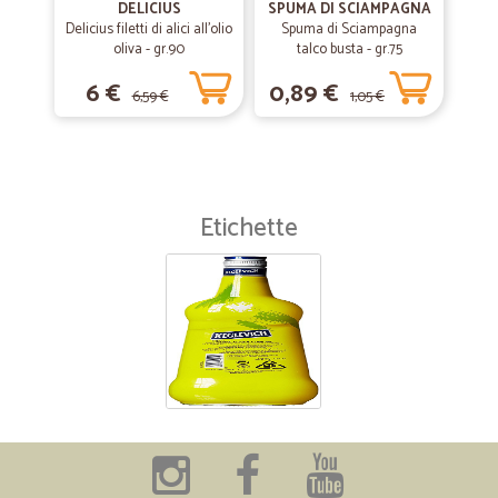
DELICIUS
SPUMA DI SCIAMPAGNA
Delicius filetti di alici all'olio
Spuma di Sciampagna
oliva - gr.90
talco busta - gr.75
6 €
0,89 €
6,59 €
1,05 €
Etichette