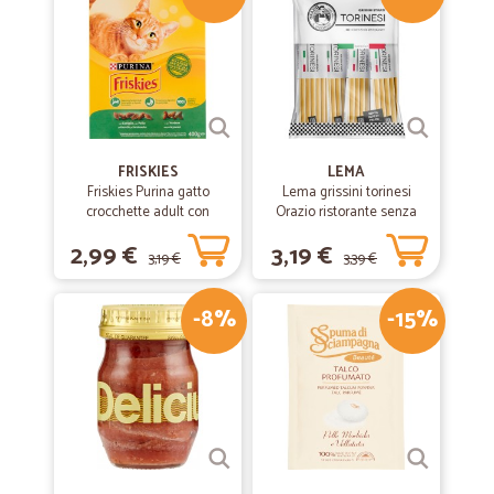
FRISKIES
LEMA
Friskies Purina gatto
Lema grissini torinesi
crocchette adult con
Orazio ristorante senza
coniglio, pollo e verdure
olio di palma x30 gr.450
2,99 €
3,19 €
scatola gr.400
3,19 €
3,39 €
-8%
-15%