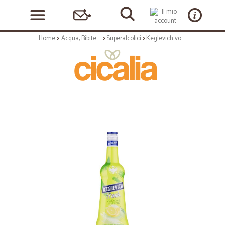
Home
Acqua, Bibite e Alcolici
Superalcolici
Keglevich vodka limone cl.70