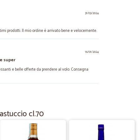
31/03/2024
ttimi prodotti. Il mio ordine è arrivato bene e velocemente.
16/01/2024
se super
ressanti e belle offerte da prendere al volo. Consegna
15/06/2023
 Consiglio il rivenditore
astuccio cl.70
nsigliare
12/05/2022