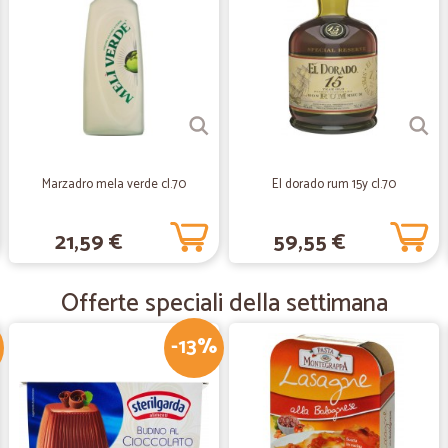
Velocità di consegna eccezi
Velocità di consegna eccezionale.
—
Silvana C.
puntualità
puntualità, cortesia, prodotti di qua
Marzadro mela verde cl.70
El dorado rum 15y cl.70
—
Giorgio V.
21,59 €
59,55 €
Tutto ok come i miei preced
Tutto ok come i miei precedenti or
Offerte speciali della settimana
-13%
—
Maria P.
perfetto
perfetto arrivata prima del previsto