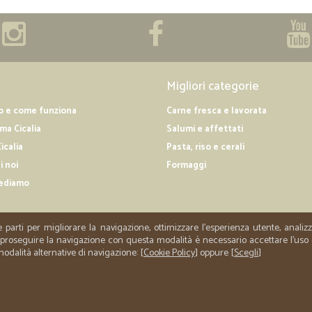
Migliori categorie
o e come funziona
Carne fresca e lavorata
a Cicalia
Salumi e affettati
icalia
Pasta, riso e cerali
i noi
Formaggi
ediamo
e parti per migliorare la navigazione, ottimizzare l'esperienza utente, anali
er proseguire la navigazione con questa modalità è necessario accettare l'uso
 modalità alternative di navigazione: [
Cookie Policy
] oppure [
Scegli
]