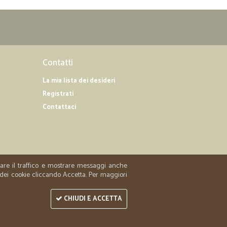
Contatti
La mia lista dei desideri
Registrati
Contattaci
zzare il traffico e mostrare messaggi anche
 dei cookie cliccando Accetta. Per maggiori
CHIUDI E ACCETTA