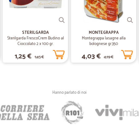
—
Karlheinz G.
perfetto
perfetto, sempre veloci e prezzi ott
STERILGARDA
MONTEGRAPPA
Sterilgarda FrescoCrem Budino al
Montegrappa lasagne alla
Cioccolato 2 x 100 gr.
bolognese gr.350
—
Gianni M.
1,25 €
4,03 €
Servizio ottimo tempi di co
1,45 €
4,19 €
Servizio ottimo tempi di consegna 
a casa la spesa........ penso che farò
—
Elisa B.
Hanno parlato di noi
Ho ordinato pandorini e pan
Ho ordinato pandorini e panettonci
prodotti ottimi