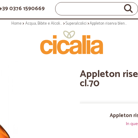
+39 0376 1590669
Home
Acqua, Bibite e Alcolici
Superalcolici
Appleton riserva blend con astuccio cl.70
Appleton rise
cl.70
Appleton ri
In que