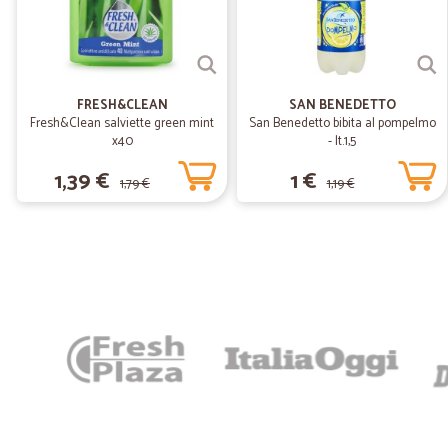
FRESH&CLEAN
SAN BENEDETTO
Fresh&Clean salviette green mint
San Benedetto bibita al pompelmo
x40
- lt.1,5
1,39 €
1 €
1,79 €
1,19 €