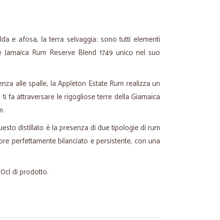
lda e afosa, la terra selvaggia: sono tutti elementi
e Jamaica Rum Reserve Blend 1749 unico nel suo
enza alle spalle, la Appleton Estate Rum realizza un
 ti fa attraversare le rigogliose terre della Giamaica
m.
esto distillato è la presenza di due tipologie di rum
ore perfettamente bilanciato e persistente, con una
70cl di prodotto.