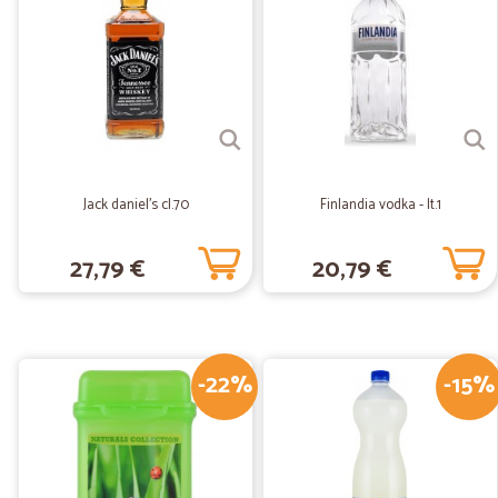
Jack daniel's cl.70
Finlandia vodka - lt.1
27,79 €
20,79 €
-22%
-15%