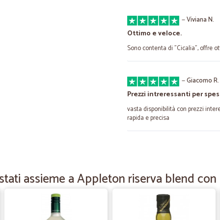
—
Viviana N.
Ottimo e veloce.
Sono contenta di "Cicalia", offre o
—
Giacomo R.
Prezzi intreressanti per spe
vasta disponibilità con prezzi inte
rapida e precisa
—
Giovanni P.
La spedizione è stata veloce.
tati assieme a Appleton riserva blend con 
Il venditore è assolutamente da co
—
Lorenzo R.