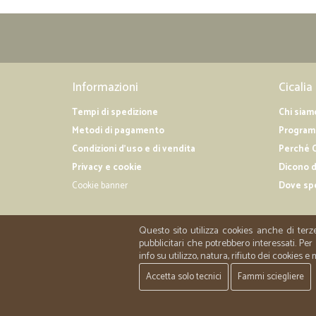
Informazioni
Cicalia
Tempi di spedizione
Chi siam
Metodi di pagamento
Programm
Condizioni d'uso e di vendita
Perché C
Privacy e cookie
Dicono d
Cookie banner
Dove sp
Questo sito utilizza cookies anche di terz
pubblicitari che potrebbero interessati. P
info su utilizzo, natura, rifiuto dei cookies e
Accetta solo tecnici
Fammi sciegliere