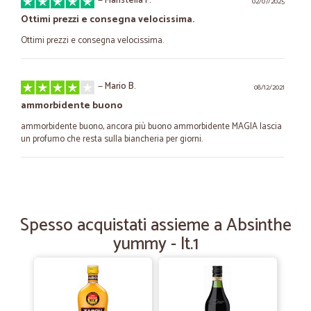
—
Maristella F.
02/07/2025
Ottimi prezzi e consegna velocissima.
Ottimi prezzi e consegna velocissima.
—
Mario B.
08/12/2021
ammorbidente buono
ammorbidente buono, ancora più buono ammorbidente MAGIA lascia
un profumo che resta sulla biancheria per giorni.
—
Simone Z.
31/03/2021
spedizione veloce e molto organizzati
Spesso acquistati assieme a Absinthe
spedizione veloce e molto organizzati
yummy - lt.1
—
Rita D.
11/09/2020
Ordini evasi in tempo utile