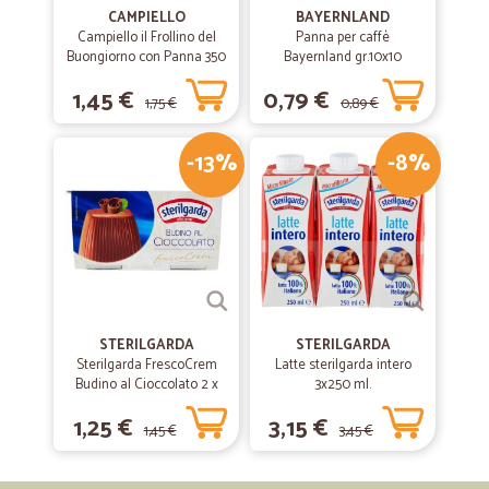
CAMPIELLO
BAYERNLAND
Campiello il Frollino del
Panna per caffè
Buongiorno con Panna 350
Bayernland gr.10x10
g
1,45 €
0,79 €
1,75 €
0,89 €
-13%
-8%
STERILGARDA
STERILGARDA
Sterilgarda FrescoCrem
Latte sterilgarda intero
Budino al Cioccolato 2 x
3x250 ml.
100 gr.
1,25 €
3,15 €
1,45 €
3,45 €