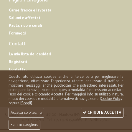
Migliori categorie
Carne fresca e lavorata
Salumi e affettati
Pasta, riso e cerali
Formaggi
Contatti
La mia lista dei desideri
Registrati
Contattaci
Questo sito utilizza cookies anche di terze parti per migliorare la
navigazione, ottimizzare l'esperienza utente, analizzare il traffico e
mostrare messaggi anche pubblicitari che potrebbero interessati. Per
proseguire la navigazione con questa modalità è necessario accettare
l'uso dei cookie cliccando Accetta. Per maggiori info su utilizzo, natura,
rifiuto dei cookies e modalità alternative di navigazione: [
Cookie Policy
]
oppure [
Scegli
]
Accetta solo tecnici
CHIUDI E ACCETTA
Cicalia srl - via Acerbi 35 - 46100 - Mantova (MN) - P.iva 02508120207 - C.Fisc
02508120207 - Tel. +39 0376 1590669 - REA: MN 258721
Fammi sciegliere