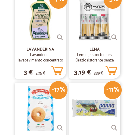
Mi ha stupito.Ho scoperto Cicalia per caso e ho voluto provare. Ho
fatto un ordine abbastanza importante, richiedendo anche alimenti
freschi come frutta e carne. Sono rimasta molto soddisfatta. La
spedizione è stata velocissima. In due giorni avevo tutto a casa. I
pacchi erano integri e altrettanto il loro contenuto. Complimenti
all'azienda per l'ottimo servizio. Continuate così!
LAVANDERINA
LEMA
Lavanderina
Lema grissini torinesi
lavapavimento concentrato
Orazio ristorante senza
fiorito bio lt.1
olio di palma x30 gr.450
3 €
3,19 €
3,25 €
3,39 €
-17%
-11%