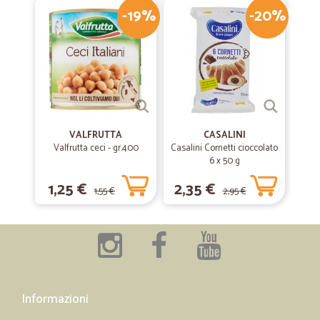
-19%
-20%
VALFRUTTA
CASALINI
Valfrutta ceci - gr.400
Casalini Cornetti cioccolato
6 x 50 g
1,25 €
2,35 €
1,55 €
2,95 €
Informazioni