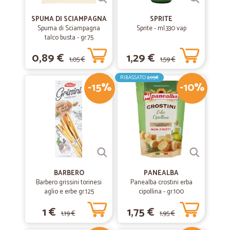
SPUMA DI SCIAMPAGNA
SPRITE
Spuma di Sciampagna
Sprite - ml.330 vap
talco busta - gr.75
0,89 €
1,29 €
1,05 €
1,59 €
RIBASSATO
2,05€
-15%
-10%
BARBERO
PANEALBA
Barbero grissini torinesi
Panealba crostini erba
aglio e erbe gr.125
cipollina - gr.100
1 €
1,75 €
1,19 €
1,95 €