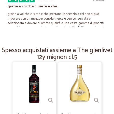
grazie a voi che ci siete e che…
grazie a voi che ci siete e che prestate un servizio a chi non si può
muovere con un mezzo proprio,la merce e ben conservata e
selezionata a dovere di ottima qualità e una vasta gamma di prodotti
a marchio, non manca niente,complimenti a tutti x l'ottimo servizio di
consegna e della vostra disponibilità ok di nuovo grazie da Benazzi
Roberto di Carpi.....
Spesso acquistati assieme a The glenlivet
—
Doyma patricia G.
12y mignon cl.5
18/04/2022
Ho già comprato varie volte e mi sono…
Ho già comprato varie volte e mi sono trovata bene, imballaggio
sicuro, personale a disposizione per chiarimenti, merce di buona
qualità.
—
Mauro F.
28/10/2021
Venditore Top
Venditore serie e affidabile. Super consigliato