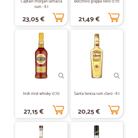
Captain morgan Jamaica
Bocchino grappa nero cl.70
rum - lt.1
—
Fabrizio C.
05/02/2021
23,05 €
21,49 €
Ottimi prezzi consegna veloce
Ottimi prezzi consegna veloce
—
Arianna L.
27/09/2020
Professionale ed efficiente
Usato il sito Cicalia per la prima volta e sono soddisfatta. L'ordine
facile da fare e la consegna avvenuta nel giorno promesso. Le
ragazze del personale con cui ho parlato al telefono per passare un
messaggio, sono state entrambe cordiali ed efficienti. Grazie. Userò
Cicalia 3-4 volte al mese.
Irish mist whisky cl.70
Santa teresa rum claro - lt.1
27,15 €
20,25 €
—
Laura B.
29/04/2020
Perfetta e veloce
Perfetta e veloce, bravissimi davvero