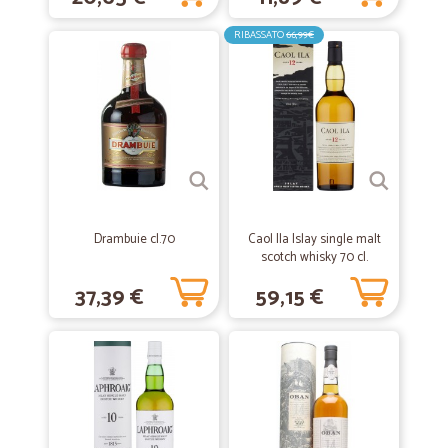
Precisi e veloci
RIBASSATO
66,99€
Tutto arrivato con velocità e nei tempi stabiliti
—
Alice G.
03/08/2020
la merce è arrivata in eccellente stato…
la merce è arrivata in eccellente stato e con tempistiche perfette
—
Tiziana B.
18/06/2020
Drambuie cl.70
Caol Ila Islay single malt
La merce è arrivata con perfetta…
scotch whisky 70 cl.
La merce è arrivata con perfetta puntualità, in un pacco ben
37,39 €
59,15 €
confezionato che l'ha riparata da eventuali danni. Il prodotto
corrisponde in pieno alla descrizione e quindi è completamente
soddisfacente.
—
Massimo M.
22/11/2019
Precisi