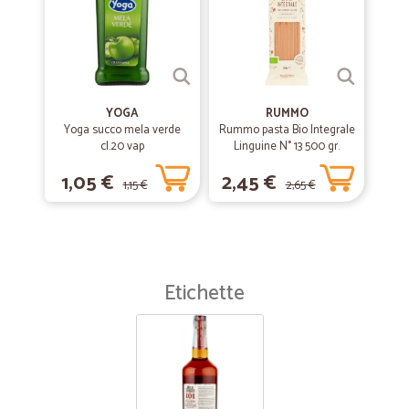
YOGA
RUMMO
Yoga succo mela verde
Rummo pasta Bio Integrale
cl.20 vap
Linguine N° 13 500 gr.
1,05 €
2,45 €
1,15 €
2,65 €
Etichette