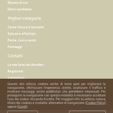
Dicono di noi
Dove spediamo
Migliori categorie
Carne fresca e lavorata
Salumi e affettati
Pasta, riso e cerali
Formaggi
Contatti
La mia lista dei desideri
Registrati
Contattaci
Questo sito utilizza cookies anche di terze parti per migliorare la
navigazione, ottimizzare l'esperienza utente, analizzare il traffico e
mostrare messaggi anche pubblicitari che potrebbero interessati. Per
proseguire la navigazione con questa modalità è necessario accettare
l'uso dei cookie cliccando Accetta. Per maggiori info su utilizzo, natura,
rifiuto dei cookies e modalità alternative di navigazione: [
Cookie Policy
]
oppure [
Scegli
]