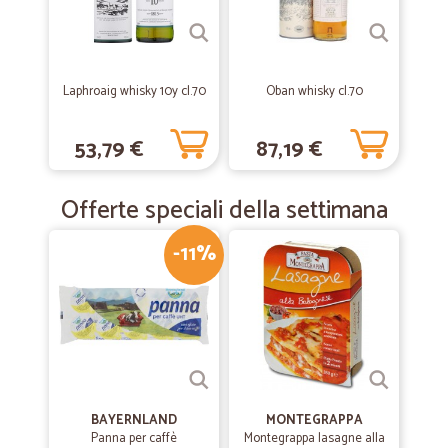
Precisi, puntuali, sufficienti. Che dire di più
—
Lara M.
18/07/2019
Laphroaig whisky 10y cl.70
Oban whisky cl.70
Cicalia
Tutto bene come primo ordine, grazie anche per l'omaggio. UNICO
53,79 €
87,19 €
NEO DOVREBBERO USARE SCATOLE PIU RIGIDE O RINFORZATE
Offerte speciali della settimana
-11%
BAYERNLAND
MONTEGRAPPA
Panna per caffè
Montegrappa lasagne alla