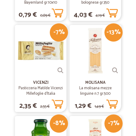
Bayernland gr.10x10
bolognese gr.350
0,79 €
4,03 €
0,89 €
4,19 €
-7%
-13%
VICENZI
MOLISANA
Pasticceria Matilde Vicenzi
La molisana mezze
Millefoglie d'Italia
linguine n.7 gr.500
Classiche 125 gr.
2,35 €
1,29 €
2,55 €
1,49 €
-8%
-7%