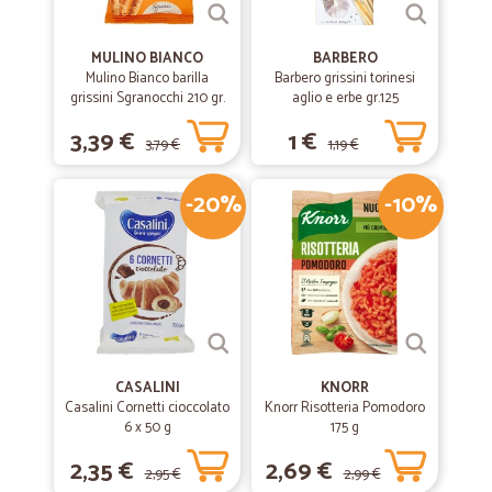
MULINO BIANCO
BARBERO
Mulino Bianco barilla
Barbero grissini torinesi
grissini Sgranocchi 210 gr.
aglio e erbe gr.125
3,39 €
1 €
3,79 €
1,19 €
-20%
-10%
CASALINI
KNORR
Casalini Cornetti cioccolato
Knorr Risotteria Pomodoro
6 x 50 g
175 g
2,35 €
2,69 €
2,95 €
2,99 €