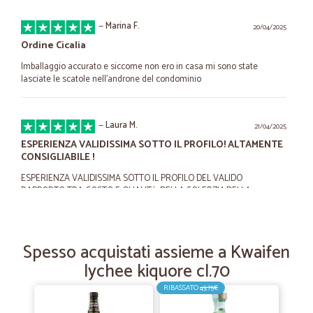
—
Marina F.
20/04/2025
Ordine Cicalia
Imballaggio accurato e siccome non ero in casa mi sono state
lasciate le scatole nell'androne del condominio
—
Laura M.
21/04/2025
ESPERIENZA VALIDISSIMA SOTTO IL PROFILO! ALTAMENTE
CONSIGLIABILE !
ESPERIENZA VALIDISSIMA SOTTO IL PROFILO DEL VALIDO
RAPPORTO TRA COSTO E QUALITà, DELLA SOLERZIA,DELLA
GENTILEZZA DELL'AFFIDABILITà AZIENDALE E DELL'OTTIMO
SERVIZIO ALLA CLIENTELA. VOTAZIONE MASSIMA CON
MERITATISSIMA LODE !
Spesso acquistati assieme a Kwaifen
lychee kiquore cl.70
—
Claudio S.
08/10/2024
RIBASSATO
43,75€
Consigliato