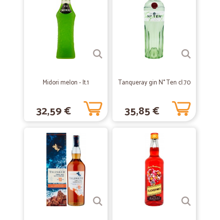
Preciso e puntuale, merce come da attese.
—
Graziana A.
14/06/2024
Persone Precìse ed Onèste
Persone Precìse ed Onèste che Crèano Bèi Pàcchi ma Prèzzi Altìni.
Cmq Amo CICALIA La Miglior Spesa che ci Sìa! :P
Midori melon - lt.1
Tanqueray gin N° Ten cl.70
—
Trustpilot
23/02/2022
32,59 €
35,85 €
PRATICAMENTE PERFETTI
Ho scoperto questo sito cercando un supermercato online. Sono anni
ormai che acquisto presso di loro e ho avuto un solo problema
peraltro risolto immediatamente. Durante la pandemia sono stati la
mia salvezza, nonostante la mole di lavoro, ho sempre avuto la
merce ordinata in tempi ragionevoli e ho sempre trovato i prodotti di
cui avevo bisogno. Ora praticamente faccio sempre la spesa online su
Cicalia. Lo consiglio sicuramente soprattutto a chi non lo ha ancora
provato. Non ci si può sicuramente pentire.