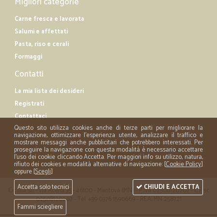
Migliori categorie
Carne fresca e lavorata
Salumi e affettati
Pasta, riso e cerali
Formaggi
Contatti
La mia lista dei desideri
Registrati
Contattaci
Questo sito utilizza cookies anche di terze parti per migliorare la
navigazione, ottimizzare l'esperienza utente, analizzare il traffico e
mostrare messaggi anche pubblicitari che potrebbero interessati. Per
proseguire la navigazione con questa modalità è necessario accettare
l'uso dei cookie cliccando Accetta. Per maggiori info su utilizzo, natura,
rifiuto dei cookies e modalità alternative di navigazione: [
Cookie Policy
]
oppure [
Scegli
]
Accetta solo tecnici
CHIUDI E ACCETTA
Cicalia srl - via Acerbi 35 - 46100 - Mantova (MN) - P.iva 02508120207 - C.Fisc
02508120207 - Tel. +39 0376 1590669 - REA: MN 258721
Fammi sciegliere