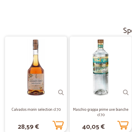
Sp
Calvados morin selection cl.70
Maschio grappa prime uve bianche
cl.70
28,59 €
40,05 €