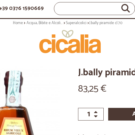
+39 0376 1590669
Home
Acqua, Bibite e Alcolici
Superalcolici
J.bally piramide cl.70
J.bally pirami
83,25 €