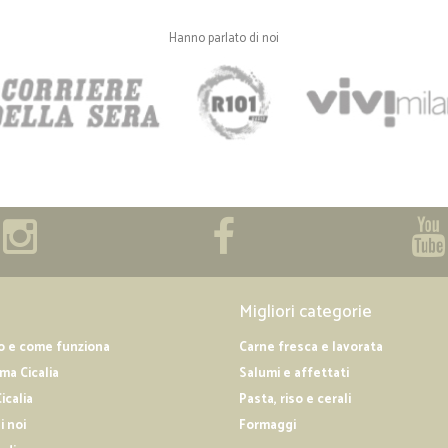
Hanno parlato di noi
—
Claudio M.
Ottima aziende precisa e ve
Ottima aziende precisa e veloce ne
Migliori categorie
o e come funziona
Carne fresca e lavorata
a Cicalia
Salumi e affettati
icalia
Pasta, riso e cerali
i noi
Formaggi