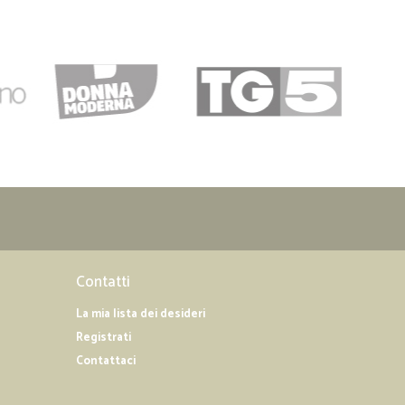
06/04/2019
loce nella…
lla consegna, da consigliare per acquisti online.
Contatti
La mia lista dei desideri
Registrati
Contattaci