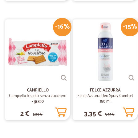
-16%
-15%
CAMPIELLO
FELCE AZZURRA
Campiello biscotti senza zucchero
Felce Azzurra Deo Spray Comfort
- gr.350
150 ml.
2 €
3,35 €
2,39 €
3,95 €