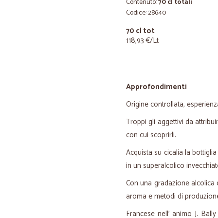
Contenuto:
70 cl totali
Codice: 28640
70 cl tot
118,93 €/Lt
Approfondimenti
Origine controllata, esperienza,
Troppi gli aggettivi da attrib
con cui scoprirli.
Acquista su cicalia la bottigl
in un superalcolico invecchiat
Con una gradazione alcolica d
aroma e metodi di produzione i
Francese nell' animo J. Bally