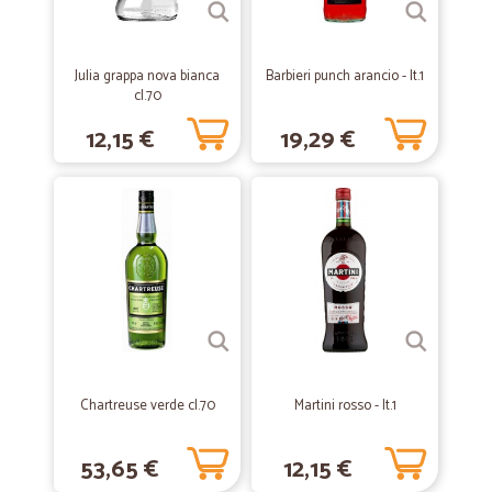
—
Davide P.
31/08/2019
Ottimo
Fino a adesso per me il migliore supermercato online... consegne
Julia grappa nova bianca
Barbieri punch arancio - lt.1
come previsto e pacchi imballati alla perfezione...
cl.70
12,15 €
19,29 €
—
Carmen V.
23/07/2019
Ottimo servizio
Ottimo servizio, puntuale e professionale. Lo riutilizzero' sicuramente.
—
Roberto G.
18/04/2019
Nuncas DSA
Acquisto effettuato per il DSA spray della nuncas Difficile da trovare
nella mia zona in piu il mio caffè preferito della Lor Spedizione veloce
come Amazon
Chartreuse verde cl.70
Martini rosso - lt.1
53,65 €
12,15 €
—
Cristina B.
05/01/2019