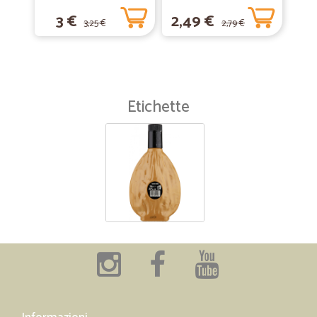
fiorito bio lt.1
Verdure 200 gr.
3 €
2,49 €
3,25 €
2,79 €
Etichette