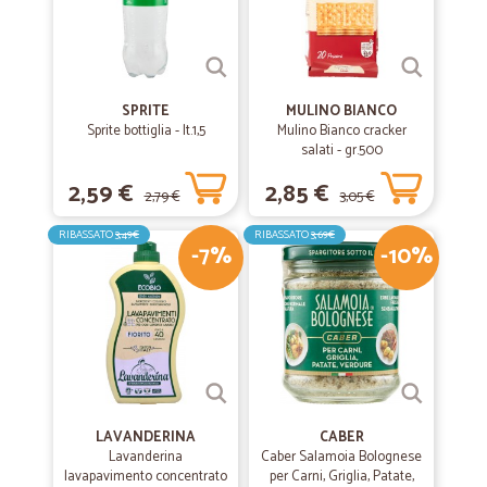
SPRITE
MULINO BIANCO
Sprite bottiglia - lt.1,5
Mulino Bianco cracker
salati - gr.500
2,59 €
2,85 €
2,79 €
3,05 €
RIBASSATO
3,49€
RIBASSATO
3,69€
-7%
-10%
LAVANDERINA
CABER
Lavanderina
Caber Salamoia Bolognese
lavapavimento concentrato
per Carni, Griglia, Patate,