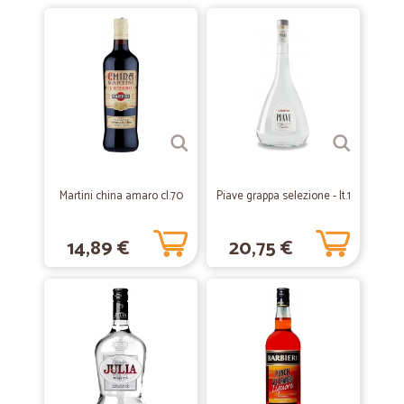
—
Cinzia maria M.
30/03/2020
Ottimo servizio
Ottimo servizio
—
Simona T.
05/02/2020
Frutta eccellente
Martini china amaro cl.70
Piave grappa selezione - lt.1
Frutta eccellente, spedizione velocissima, ottimo corriere (BRT). Unica
nota dolente è che arrivano 250 mail x un ordine...
14,89 €
20,75 €
—
Luana T.
19/12/2019
Sempre molto bene la confezione
Sempre molto bene la confezione, molto accurata!