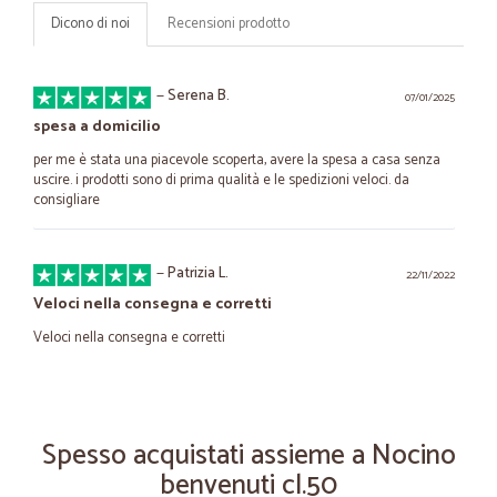
Dicono di noi
Recensioni prodotto
—
Serena B.
07/01/2025
spesa a domicilio
per me è stata una piacevole scoperta, avere la spesa a casa senza
uscire. i prodotti sono di prima qualità e le spedizioni veloci. da
consigliare
—
Patrizia L.
22/11/2022
Veloci nella consegna e corretti
Veloci nella consegna e corretti
—
Luciana M.
28/10/2020
Tutto bene ma...
Spesso acquistati assieme a Nocino
benvenuti cl.50
Tutto bene. A parte la tipologia delle clementine ricevute. Non proprio
di qualità...