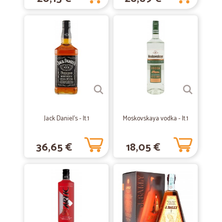
—
Francesco C.
04/04/2020
Servizio ottimo e prodotti di qualità.
Servizio ottimo e prodotti di qualità.
—
Antonella imma V.
19/02/2020
Tutto perfetto e puntuale
Tutto perfetto e puntuale! Grazie
Jack Daniel's - lt.1
Moskovskaya vodka - lt.1
36,65 €
18,05 €
—
Franco G.
26/10/2019
Ottimo servizio
Ottimo servizio
—
Lorena P.
17/06/2019