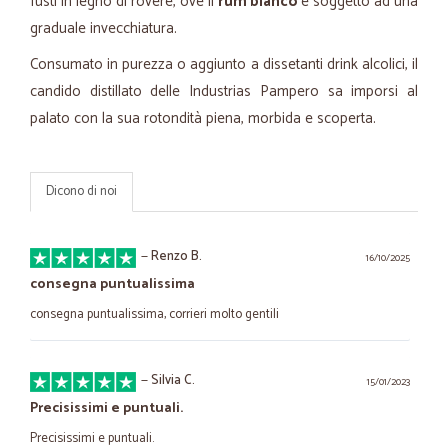
fusti in legno di rovere, ove il
rum blanco
è soggetto ad una
graduale invecchiatura.
Consumato in purezza o aggiunto a dissetanti drink alcolici, il
candido distillato delle Industrias Pampero sa imporsi al
palato con la sua rotondità piena, morbida e scoperta.
Dicono di noi
—
Renzo B.
16/10/2025
consegna puntualissima
consegna puntualissima, corrieri molto gentili
—
Silvia C.
15/01/2023
Precisissimi e puntuali.
Precisissimi e puntuali.