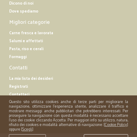
Dicono di noi
Dove spediamo
Migliori categorie
Carne fresca e lavorata
Salumi e affettati
Pasta, riso e cerali
Formaggi
Contatti
La mia lista dei desideri
Registrati
Contattaci
Questo sito utilizza cookies anche di terze parti per migliorare la
navigazione, ottimizzare l'esperienza utente, analizzare il traffico e
mostrare messaggi anche pubblicitari che potrebbero interessati. Per
proseguire la navigazione con questa modalità è necessario accettare
l'uso dei cookie cliccando Accetta. Per maggiori info su utilizzo, natura,
rifiuto dei cookies e modalità alternative di navigazione: [
Cookie Policy
]
oppure [
Scegli
]