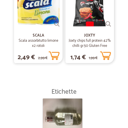
SCALA
JOXTY
Scala assorbitutto limone
Joxty chips full protein 42%
x2 rotoli
chilli gr.50 Gluten Free
2,49 €
1,74 €
2,99 €
1,99 €
Etichette