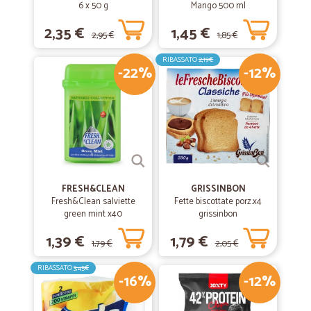
6 x 50 g
Mango 500 ml
2,35 €
1,45 €
2,95 €
1,85 €
RIBASSATO
2,19€
-22%
-12%
FRESH&CLEAN
GRISSINBON
Fresh&Clean salviette
Fette biscottate porz.x4
green mint x40
grissinbon
1,39 €
1,79 €
1,79 €
2,05 €
RIBASSATO
3,45€
-16%
-12%