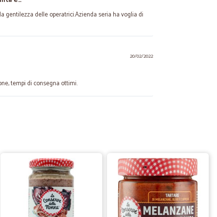
ilità e…
 la gentilezza delle operatrici.Azienda seria ha voglia di
20/02/2022
one, tempi di consegna ottimi.
27/02/2021
ttimo ! !
 Il servizio é anche eccelente.....
 A.
23/10/2020
to bene
ne