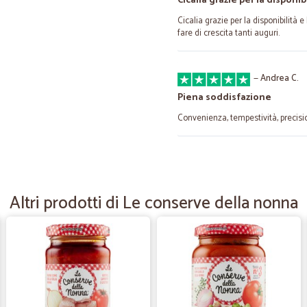
Cicalia grazie per la disponib
Cicalia grazie per la disponibilità e
fare di crescita tanti auguri.
—
Andrea C.
Piena soddisfazione
Convenienza, tempestività, precisi
—
Dieter P.
Buon prodotto ad un prezzo o
Altri prodotti di Le conserve della nonna
Buon prodotto ad un prezzo ottimo ! !
—
Marinellaste
Con voi mi sono trovata mol
Con voi mi sono trovata molto be