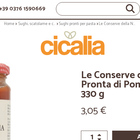
+39 0376 1590669
Home
Sughi, scatolame e condimenti
Sughi pronti per pasta
Le Conserve della Nonna Salsa Pronta di Pomodoro Lungo d'Emilia 330 g
Le Conserve 
Pronta di Po
330 g
3,05 €