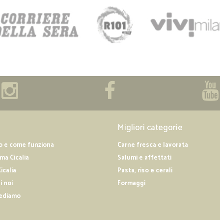
Migliori categorie
o e come funziona
Carne fresca e lavorata
a Cicalia
Salumi e affettati
icalia
Pasta, riso e cerali
i noi
Formaggi
ediamo