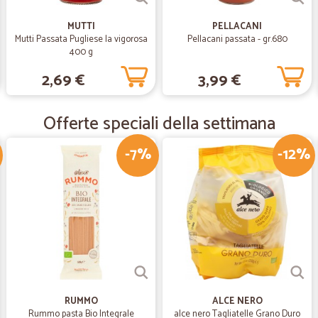
—
Cristina M.
MUTTI
PELLACANI
Servizio molto buono
Mutti Passata Pugliese la vigorosa
Pellacani passata - gr.680
400 g
Servizio molto buono. Prodotti otti
2,69 €
3,99 €
—
Francesca G
Offerte speciali della settimana
Ottimo servizio
Ho riscontrato molta efficienza non
-7%
-12%
veloce.
—
Elias F.
Valutazione Cicalia
Nessun problema di rilevante imp
RUMMO
ALCE NERO
Rummo pasta Bio Integrale
alce nero Tagliatelle Grano Duro