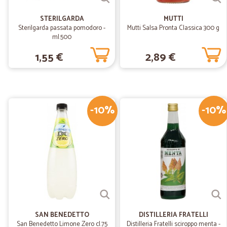
STERILGARDA
MUTTI
Sterilgarda passata pomodoro -
Mutti Salsa Pronta Classica 300 g
ml.500
1,55 €
2,89 €
-10%
-10%
SAN BENEDETTO
DISTILLERIA FRATELLI
San Benedetto Limone Zero cl.75
Distilleria Fratelli sciroppo menta -