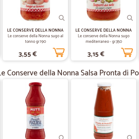
—
Luca P.
Servizio buono,
Servizio buono, i tempi non sono vel
LE CONSERVE DELLA NONNA
LE CONSERVE DELLA NONNA
la spesa come se si andasse fisic
Le conserve della Nonna sugo al
Le conserve della Nonna sugo
tonno gr.190
mediterraneo - gr.350
3,55 €
3,15 €
—
Ludovica C.
Prima esperienza
Le Conserve della Nonna Salsa Pronta di 
Prima esperienza, buona e da ripeter
supermercatonon vicino a me che 
futuro. Grazie
—
Giulia B.
Fantastica ordine facile sp
Fantastica ordine facile spedizio