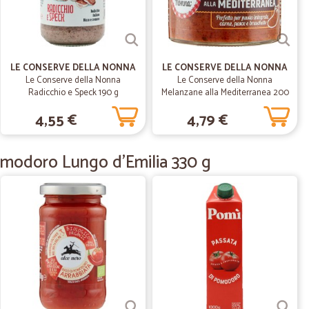
23/10/2020
ocissimi per chi abita in periferia. Consente però di fare
LE CONSERVE DELLA NONNA
LE CONSERVE DELLA NONNA
amente al supermercato con prezzi competitivi.
Le Conserve della Nonna
Le Conserve della Nonna
Radicchio e Speck 190 g
Melanzane alla Mediterranea 200
gr.
4,55 €
4,79 €
27/08/2020
Pomodoro Lungo d'Emilia 330 g
e per velicotà di servizio e per il piacere di scoprire un
fa consegne anche nella mia zona. Bello, moderno e del
23/07/2020
edizione…
ne velocissima stupendo