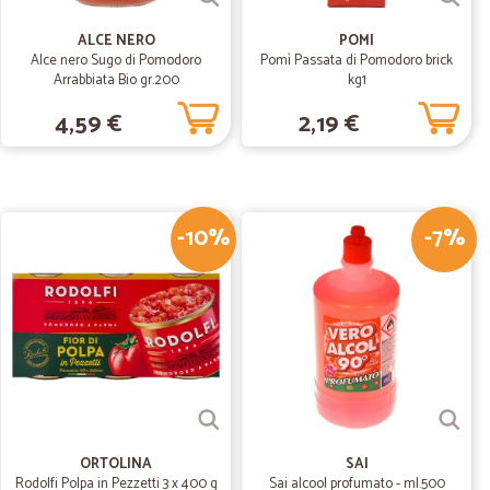
28/06/2020
ALCE NERO
POMI
Alce nero Sugo di Pomodoro
Pomì Passata di Pomodoro brick
Arrabbiata Bio gr.200
kg1
mi
4,59 €
2,19 €
.
27/04/2020
ostante il brutto periodo, prodotti perfetti e consegna
-10%
-7%
29/01/2019
ortanza
ORTOLINA
SAI
Rodolfi Polpa in Pezzetti 3 x 400 g
Sai alcool profumato - ml.500