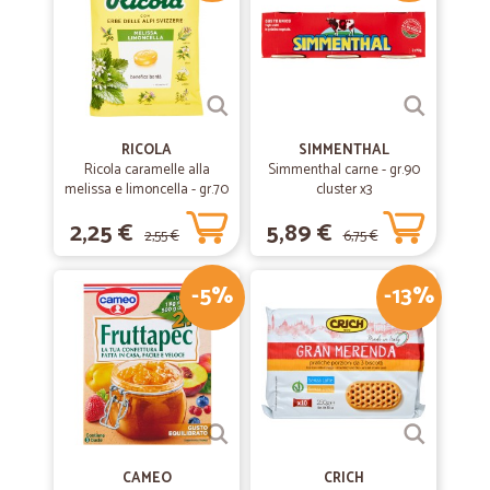
RICOLA
SIMMENTHAL
Ricola caramelle alla
Simmenthal carne - gr.90
melissa e limoncella - gr.70
cluster x3
2,25 €
5,89 €
2,55 €
6,75 €
-5%
-13%
CAMEO
CRICH