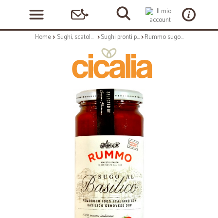
Home
Sughi, scatolame e condimenti
Sughi pronti per pasta
Rummo sugo con basilico gr.340