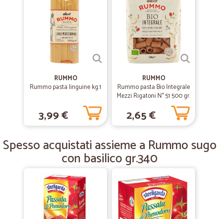
—
Federica R.
05/05/2020
cicalia da consigliare
Spesa arrivata in 24h,imballaggio perfetto,prodotti freschi di ottima
qualità.
—
Maria assunta terzano M.
15/11/2019
RUMMO
RUMMO
buon servizio
Rummo pasta linguine kg.1
Rummo pasta Bio Integrale
Mezzi Rigatoni N° 51 500 gr.
buon servizio
3,99 €
2,65 €
—
Adriano B.
27/12/2018
Spesso acquistati assieme a Rummo sugo
seri e rapidi
con basilico gr.340
seri e rapidi