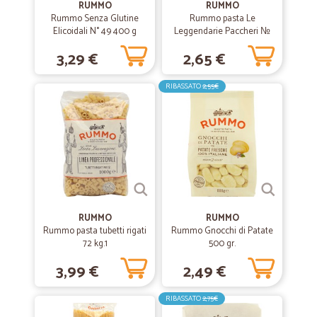
—
Mario O.
RUMMO
RUMMO
13/06/2020
Rummo Senza Glutine
Rummo pasta Le
Tutto perfetto
Elicoidali N° 49 400 g
Leggendarie Paccheri №
111 500 gr.
Tutto perfetto
3,29 €
2,65 €
RIBASSATO
2,55€
—
Nicolò L.
03/06/2020
Buonissimo Supermercato online
Buonissimo Supermercato online.Imballaggio alimentare ben fatto.
Salume yogurt e altro tutto fresco. E buon servizio di consegna.Mi
hanno anche degli omaggi.Liccio Nicolò
—
Sara M.
03/05/2020
RUMMO
RUMMO
Facilità d'acquisto.
Rummo pasta tubetti rigati
Rummo Gnocchi di Patate
72 kg.1
500 gr.
Facilità d'acquisto. Prezzi competitivi su gran parte dei prodotti.
Spedizione molto veloce. Acquisto spesso dal sito CICALIA in quanto
3,99 €
2,49 €
trovo il servizio offerto, molto comodo .
RIBASSATO
2,75€