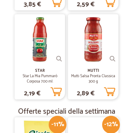
3,85 €
2,59 €
STAR
MUTTI
Star La Mia Pummarò
Mutti Salsa Pronta Classica
Corposa 700 ml.
300 g
2,19 €
2,89 €
Offerte speciali della settimana
-11%
-12%