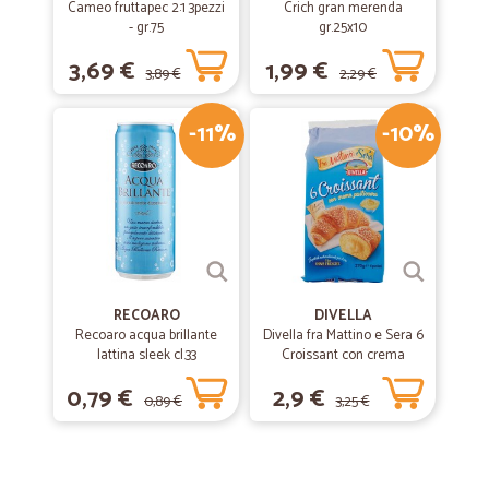
Cameo fruttapec 2:1 3pezzi
Crich gran merenda
- gr.75
gr.25x10
3,69 €
1,99 €
3,89 €
2,29 €
-11%
-10%
RECOARO
DIVELLA
Recoaro acqua brillante
Divella fra Mattino e Sera 6
lattina sleek cl.33
Croissant con crema
pasticcera 270 gr.
0,79 €
2,9 €
0,89 €
3,25 €