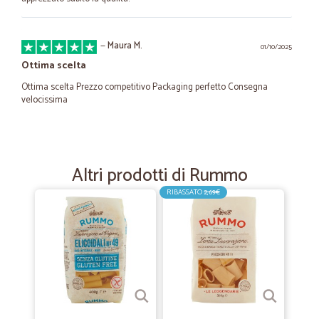
—
Maura M.
01/10/2025
Ottima scelta
Ottima scelta Prezzo competitivo Packaging perfetto Consegna
velocissima
—
Ivano C.
30/10/2023
Ottimo prodotto
Altri prodotti di Rummo
Ottimo prodotto, consegna veloce
RIBASSATO
2,69€
—
Lino M.
27/01/2021
ottimi prodotti
ottimi prodotti, velocità nelle consegne