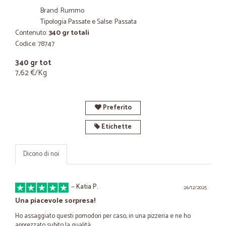
Brand: Rummo
Tipologia Passate e Salse: Passata
Contenuto:
340 gr totali
Codice: 78747
340 gr tot
7,62 €/Kg
Preferito
Etichette
Dicono di noi
—
Katia P.
26/12/2025
Una piacevole sorpresa!
Ho assaggiato questi pomodori per caso, in una pizzeria e ne ho
apprezzato subito la qualità.