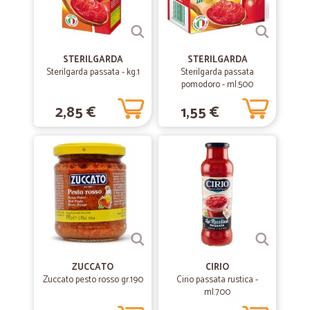
STERILGARDA
STERILGARDA
Sterilgarda passata - kg.1
Sterilgarda passata
pomodoro - ml.500
2,85 €
1,55 €
ZUCCATO
CIRIO
Zuccato pesto rosso gr.190
Cirio passata rustica -
ml.700