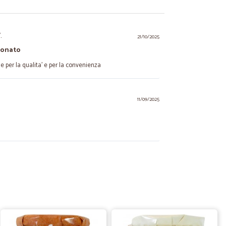
.
21/10/2025
ionato
e per la qualita' e per la convenienza
11/09/2025
M.
13/09/2024
veloce
ata positiva. ci ricomprerò sicuramente
15/06/2024