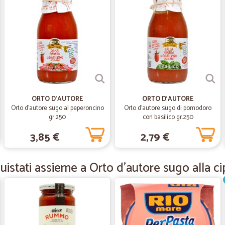
Quasi perfetta
Quasi perfetta
—
Gianni M.
Ottima organizzazione
Prezzi in linea con il mercato, otti
ORTO D'AUTORE
ORTO D'AUTORE
Orto d'autore sugo al peperoncino
Orto d'autore sugo di pomodoro
gr.250
con basilico gr.250
—
Carlo G.
3,85 €
2,79 €
Super in tutto cortesia gent
Super in tutto cortesia gentilezza...
istati assieme a Orto d'autore sugo alla ci
—
Rogelio enr
Qualita di supermercato ad u
Prodotti sempre di ottima qualita; 
quello ad un prezzo piú di accetabi