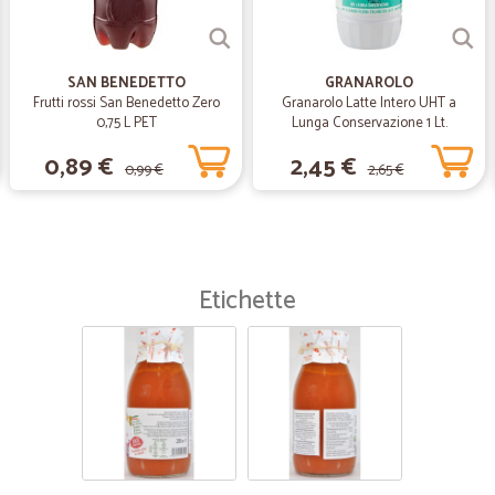
—
Maria rita P.
Cortesi
SAN BENEDETTO
GRANAROLO
Cortesi, gentili e puntuali. Grazie
Frutti rossi San Benedetto Zero
Granarolo Latte Intero UHT a
0,75 L PET
Lunga Conservazione 1 Lt.
0,89 €
2,45 €
0,99 €
2,65 €
Etichette