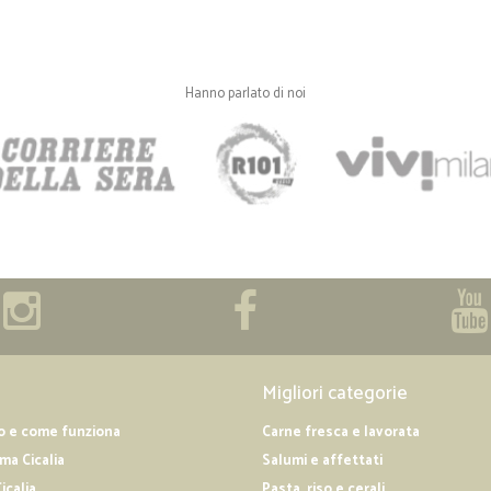
Hanno parlato di noi
Migliori categorie
o e come funziona
Carne fresca e lavorata
a Cicalia
Salumi e affettati
icalia
Pasta, riso e cerali