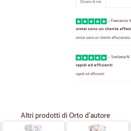
Dicono di noi
—
Francesco V
ormai sono un cliente affez
ormai sono un cliente affezionato, 
—
Stefania N.
rapidi ed efficienti
rapidi ed efficienti
—
Alessandro 
Prodotti buoni e consegna 
La mia esperienza con Cicalia è st
Altri prodotti di Orto d'autore
—
Giancarlo B.