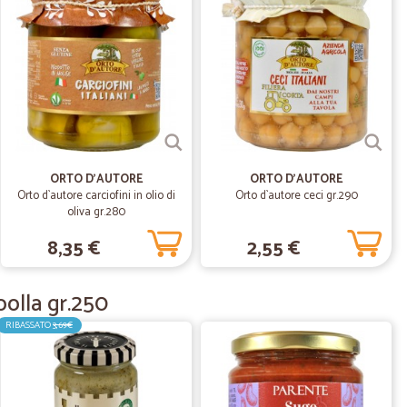
29/11/2023
ma organizzazione, spedizione veloce, tracking perfetto..
ORTO D'AUTORE
ORTO D'AUTORE
Orto d`autore carciofini in olio di
Orto d`autore ceci gr.290
oliva gr.280
10/05/2022
8,35 €
2,55 €
ilezza.intutto
in tutto....e competenza...in ogni forma
polla gr.250
RIBASSATO
3,69€
ique B.
30/09/2020
n prezzo accessibile.
verdure e frutte molto fresche, anche la carne. Tutto
le, inclusi i costi di consegna. Se sei studente come me e