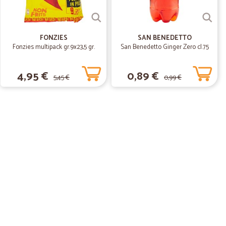
06/11/2019
FONZIES
SAN BENEDETTO
Fonzies multipack gr.9x23,5 gr.
San Benedetto Ginger Zero cl.75
4,95 €
0,89 €
5,45 €
0,99 €