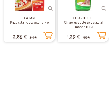
CATARI
CHIARO LUCE
Pizza catari croccante - gr.435
Chiaro luce detersivo piatti al
limone lt.1+ 0,1
2,85 €
1,29 €
3,19 €
1,59 €