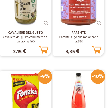
 la spesa in supermercato, ti consiglio fortemente di
31/08/2020
e puntuale…
CAVALIERE DEL GUSTO
PARENTE
Cavaliere del gusto condimento ai
Parente sugo alle melanzane
le nella spedizione. In passato ho avuto un problema di
carciofi gr.190
gr.280
ata inviata merce diversa): l'ho segnalato ed in
mborso ed effettuata la riconsegna del pacco ricevuto per
3,15 €
3,35 €
atissimo
27/04/2020
a.
-9%
-10%
prezzo la praticità di fare "la spesa" come al negozio sotto
dotti prevalentemente italiani e (per me ) locali. La scelta
a , olio evo e aceto per esempio ma sufficente. Veloci , le
ica , consegna lunedì) imballo accurato in cartone,
tto.