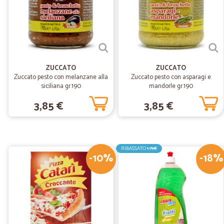
ZUCCATO
ZUCCATO
Zuccato pesto con melanzane alla
Zuccato pesto con asparagi e
siciliana gr.190
mandorle gr.190
3,85 €
3,85 €
RIBASSATO
1,79€
-10%
-18%