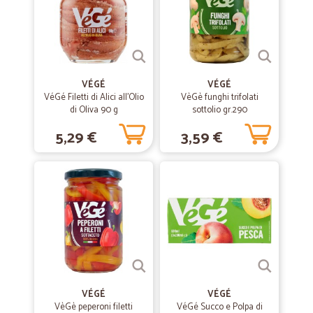
—
Giulia G.
06/04/2021
Ottimo servizio
Servizio puntuale, prodotti freschi e imballati con cura. Non riuscivo a
VÉGÉ
VÉGÉ
trovare nessun sito che consegnasse nel mio paese, ma grazie a
VéGé Filetti di Alici all'Olio
VèGè funghi trifolati
Cicalia ho potuto fare la spesa online e riceverla comodamente a
di Oliva 90 g
sottolio gr.290
casa.
5,29 €
3,59 €
—
Eddy M.
02/10/2020
Ottimo prodotto ma di difficile reperibilità
Cercavo un prodotto alimentare che apprezzo molto e che uso
regolarmente da anni. Purtroppo però nei negozi e negli ipermercati
del mio territorio ,è ormai diventato introvabile. L’ho cercato sul web e
l’offerta di CICALIA mi è sembrata conveniente. Essendo però il costo
della spedizione alto per una o due confezioni del prodotto, ho
approfittato per farne una discreta scorta.
VÉGÉ
VÉGÉ
VèGè peperoni filetti
VéGé Succo e Polpa di
—
Alfredo G.
22/06/2020