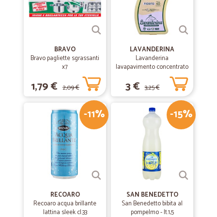
BRAVO
LAVANDERINA
Bravo pagliette sgrassanti
Lavanderina
x7
lavapavimento concentrato
fiorito bio lt.1
1,79 €
3 €
2,09 €
3,25 €
-11%
-15%
RECOARO
SAN BENEDETTO
Recoaro acqua brillante
San Benedetto bibita al
lattina sleek cl.33
pompelmo - lt.1,5