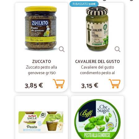
Completamente soddisfatto, Grazie
RIBASSATO
3,69€
—
Saverio D.
13/02/2019
veloce gentili tutto ok
veloce gentili tutto ok
ZUCCATO
CAVALIERE DEL GUSTO
Zuccato pesto alla
Cavaliere del gusto
genovese gr.190
condimento pesto al
basilico gr.190
3,85 €
3,15 €