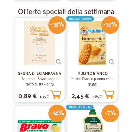
Offerte speciali della settimana
RIBASSATO
2,99€
-15%
-14%
SPUMA DI SCIAMPAGNA
MULINO BIANCO
Spuma di Sciampagna
Mulino Bianco pannocchie -
talco busta - gr.75
gr.350
0,89 €
2,45 €
1,05 €
2,85 €
RIBASSATO
3,49€
-14%
-7%