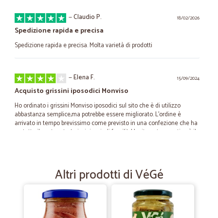
—
Claudio P.
18/02/2026
Spedizione rapida e precisa
Spedizione rapida e precisa. Molta varietà di prodotti
—
Elena F.
15/09/2024
Acquisto grissini iposodici Monviso
Ho ordinato i grissini Monviso iposodici sul sito che è di utilizzo
abbastanza semplice,ma potrebbe essere migliorato. L'ordine è
arrivato in tempo brevissimo come previsto in una confezione che ha
protetto il contenuto (grissini, quindi fragili). L'unita nota negativa è il
costo della spedizione, circa 18 euro, perchè Venezia centro storico è
considerata zona disagiata.
Altri prodotti di VéGé
—
Valerio F.
24/05/2021
Rapido e puntuale
Rapido e puntuale