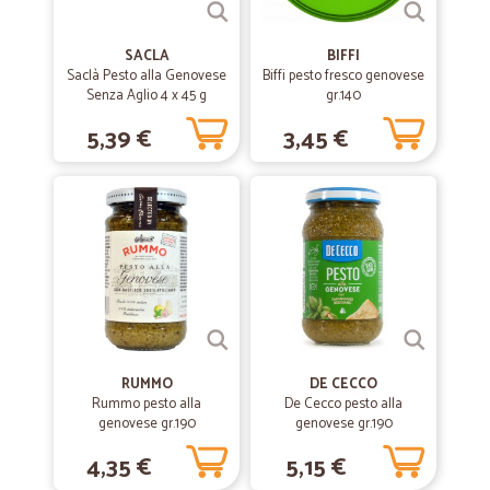
SACLA
BIFFI
Saclà Pesto alla Genovese
Biffi pesto fresco genovese
Senza Aglio 4 x 45 g
gr.140
5,39 €
3,45 €
RUMMO
DE CECCO
Rummo pesto alla
De Cecco pesto alla
genovese gr.190
genovese gr.190
4,35 €
5,15 €