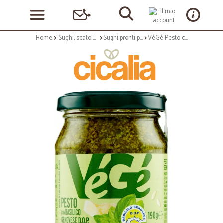
Home
Sughi, scatolame e condimenti
Sughi pronti per pasta
VéGé Pesto con Basilico Genovese Senz'Aglio 190 g