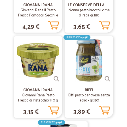
GIOVANNI RANA
LE CONSERVE DELLA NONNA
Giovanni Rana il Pesto
Nonna pesto broccoli cime
Fresco Pomodori Secchi e
di rapa gr.190
Pecorino 140 g
4,29 €
3,65 €
RIBASSATO
4,45€
GIOVANNI RANA
BIFFI
Giovanni Rana Pesto
Biffi pesto genovese senza
Fresco di Pistacchio 140 g
aglio - gr.190
3,15 €
3,89 €
RIBASSATO
5,25€