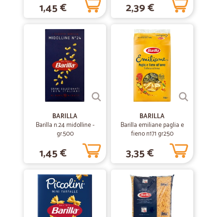
1,45 €
2,39 €
Questa volta è arrivato quanto richiesto, in aggiunta anche dei
prodotti mai ordinati, presuppongo sia stata una operazione
promozionale.
—
Luciana D.
19/10/2020
Consegna puntuale
Consegna puntuale, merce in perfetto stato. Ho comprato detersivi
per il bucato e per i piatti. Soddifatta.
BARILLA
BARILLA
Barilla n.24 midolline -
—
Fabrizio R.
Barilla emiliane paglia e
15/10/2020
gr.500
fieno n171 gr250
Ottimi prezzi e servizio preciso
1,45 €
3,35 €
Ottimi prezzi e servizio preciso, ottima comunicazione
—
Luigi M.
01/07/2020
PERFETTI
PERFETTI: VELOCI, PROFESSIONALI, CORTESI