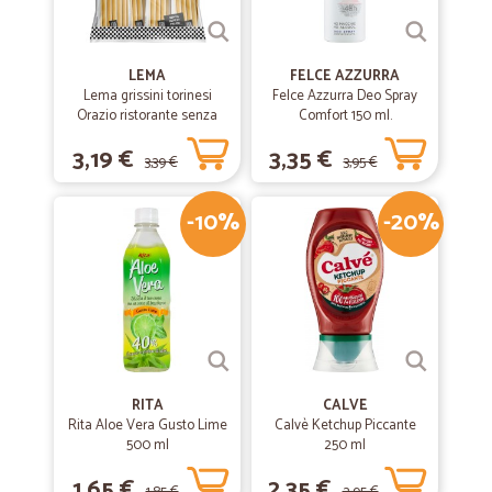
LEMA
FELCE AZZURRA
Lema grissini torinesi
Felce Azzurra Deo Spray
Orazio ristorante senza
Comfort 150 ml.
olio di palma x30 gr.450
3,19 €
3,35 €
3,39 €
3,95 €
-10%
-20%
RITA
CALVE
Rita Aloe Vera Gusto Lime
Calvè Ketchup Piccante
500 ml
250 ml
1,65 €
2,35 €