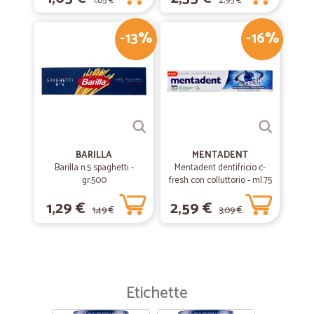
1,85 €
2,95 €
-13%
-16%
BARILLA
MENTADENT
Barilla n.5 spaghetti -
Mentadent dentifricio c-
gr.500
fresh con colluttorio - ml.75
1,29 €
2,59 €
1,49 €
3,09 €
Etichette