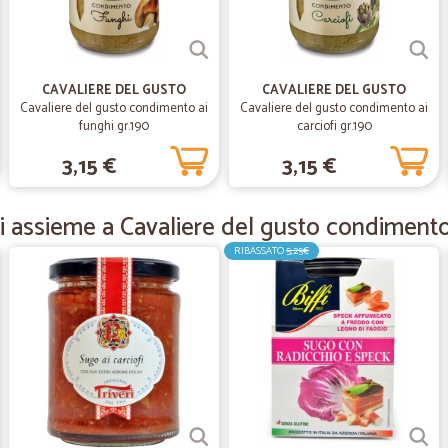
Spedizione veloce in 24h mo
Spedizione veloce in 24h molto velo
CAVALIERE DEL GUSTO
CAVALIERE DEL GUSTO
—
Monica B.
Cavaliere del gusto condimento ai
Cavaliere del gusto condimento ai
funghi gr.190
carciofi gr.190
Prodotti ottimi
3,15 €
3,15 €
Prodotti ottimi. Servizio super veloc
 assieme a Cavaliere del gusto condimento 
—
Sabrina D.
RIBASSATO
Quasi tutto ok
5,25€
Uova arrivate rotte per scarso imbal
—
Albina F.
Ottimo servizio
Ottimo servizio