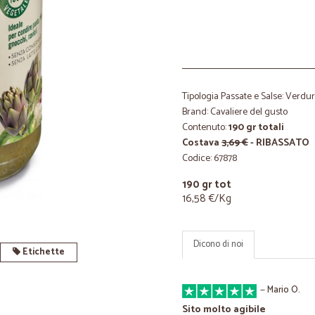
Tipologia Passate e Salse: Verdu
Brand: Cavaliere del gusto
Contenuto:
190 gr totali
Costava
3,69 €
- RIBASSATO
Codice: 67878
190 gr tot
16,58 €/Kg
Dicono di noi
Etichette
—
Mario O.
Sito molto agibile