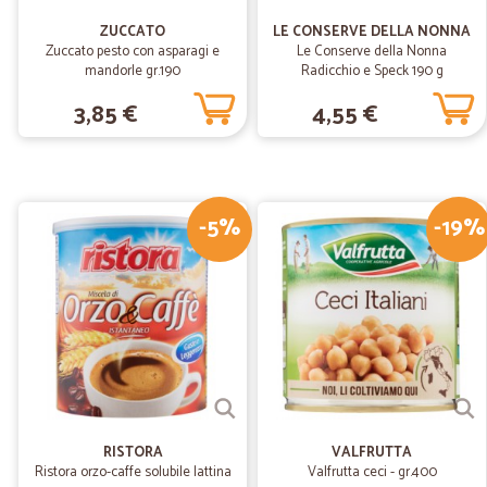
ZUCCATO
LE CONSERVE DELLA NONNA
Zuccato pesto con asparagi e
Le Conserve della Nonna
mandorle gr.190
Radicchio e Speck 190 g
3,85 €
4,55 €
-5%
-19%
RISTORA
VALFRUTTA
Ristora orzo-caffe solubile lattina
Valfrutta ceci - gr.400