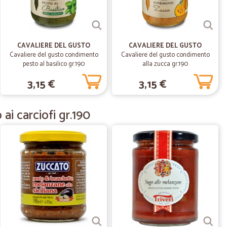
lto veloci…
ci numeri 1 Consiglio di acquistare da loro sono il top
CAVALIERE DEL GUSTO
CAVALIERE DEL GUSTO
17/06/2020
Cavaliere del gusto condimento
Cavaliere del gusto condimento
pesto al basilico gr.190
alla zucca gr.190
3,15 €
3,15 €
e!!
ai carciofi gr.190
30/05/2020
laggio. Tutto il resto ok.
28/04/2020