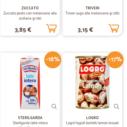
ZUCCATO
TRIVERI
04/12/2019
Zuccato pesto con melanzane alla
Triveri sugo alle melanzane gr.280
siciliana gr.190
3,85 €
3,15 €
22/11/2019
-18%
-17%
i ma ci si può stare per il servizio fornito e sono gli UNICI
07/05/2019
buona
STERILGARDA
LOGRO
Sterilgarda latte intero
Logrò fagioli borlotti lamon lessati