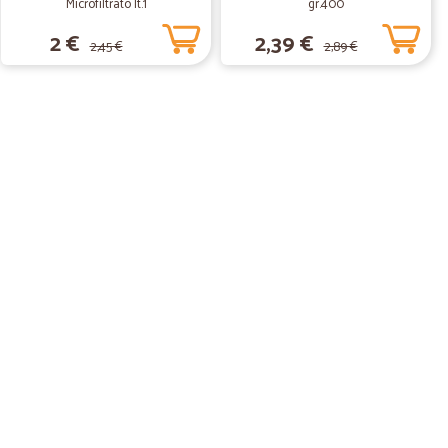
Microfiltrato lt.1
gr.400
2 €
2,39 €
2,45 €
2,89 €