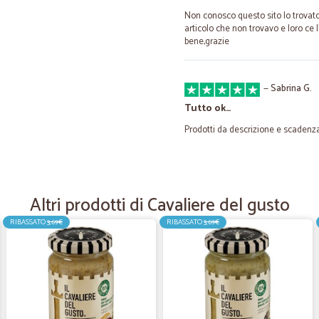
Non conosco questo sito lo trovat
articolo che non trovavo e loro ce 
bene,grazie
—
Sabrina G.
Tutto ok…
Prodotti da descrizione e scadenza
—
Dina L.
CICALIA SUPER
Altri prodotti di Cavaliere del gusto
Qualità,prezzo, cortesia, consegna
RIBASSATO
3,69€
RIBASSATO
3,69€
dopo aver effettuato l'ordine, ris
CICALIA che aiuta la nostra dispens
Galli Larese
—
Francesco G