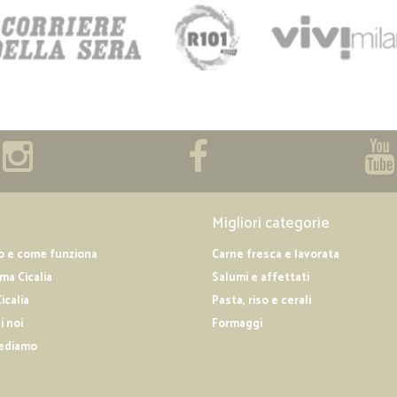
Migliori categorie
o e come funziona
Carne fresca e lavorata
a Cicalia
Salumi e affettati
icalia
Pasta, riso e cerali
i noi
Formaggi
ediamo