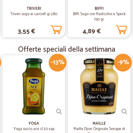
—
Marcello P.
TRIVERI
BIFFI
Triveri sugo ai carciofi gr.280
Biffi Sugo con Radicchio e Speck
Precisi e molto seri
190 gr.
Precisi e molto seri
3,55 €
4,89 €
—
Laura D.
Offerte speciali della settimana
Consigliati
-13%
-9%
Molto onesti, prezzi leggermente alt
che consegnano a Cerveteri.
—
Barbara G.
Efficienti
Precisi, gentili, efficienti e merce 
YOGA
MAILLE
Yoga succo ace cl.20 vap
Maille Dÿon Originale Senape di