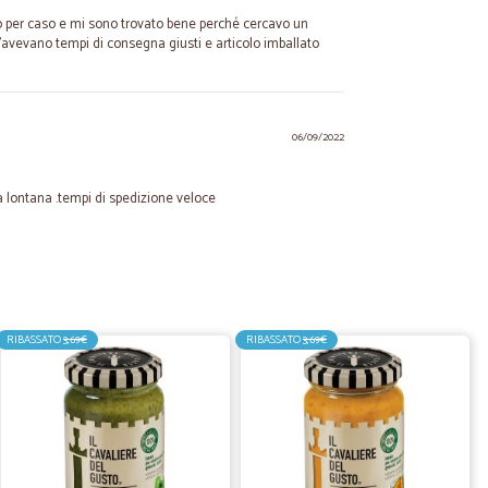
o per caso e mi sono trovato bene perché cercavo un
l'avevano tempi di consegna giusti e articolo imballato
06/09/2022
 lontana .tempi di spedizione veloce
27/04/2021
 la spesa a casa perfettamente imballata,anche il giorno
RIBASSATO
3,69€
RIBASSATO
3,69€
posta immediata a qualsiasi eventuale reclamo ,consiglio
a a riempirsi di buoni prodotti restando a casa. , Dina
.
02/10/2020