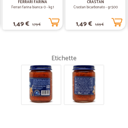
FERRARI FARINA
CRASTAN
Ferrari farina bianca 0 - kg.1
Crastan bicarbonato - gr.500
1,49 €
1,49 €
1,79 €
1,69 €
Etichette