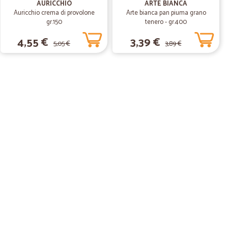
AURICCHIO
ARTE BIANCA
Auricchio crema di provolone
Arte bianca pan piuma grano
gr.150
tenero - gr.400
4,55 €
3,39 €
5,05 €
3,89 €