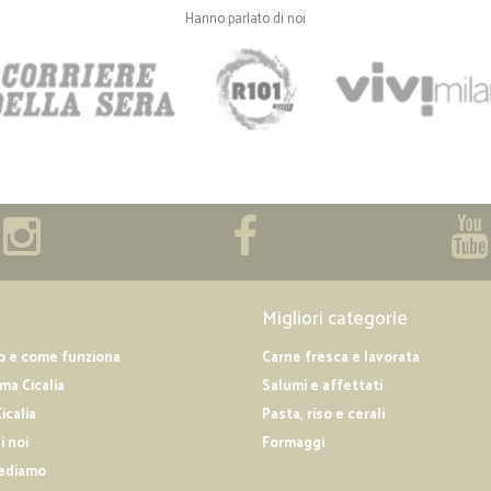
Hanno parlato di noi
Migliori categorie
o e come funziona
Carne fresca e lavorata
a Cicalia
Salumi e affettati
icalia
Pasta, riso e cerali
i noi
Formaggi
ediamo