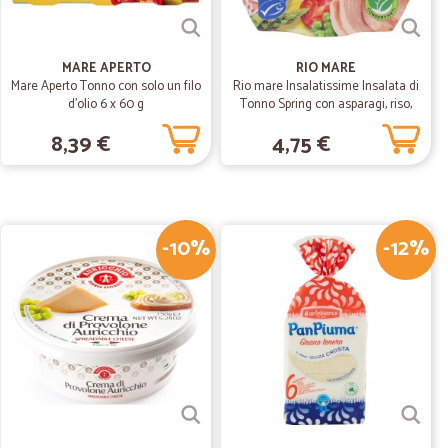
19/04/2020
MARE APERTO
RIO MARE
 da dire
Mare Aperto Tonno con solo un filo
Rio mare Insalatissime Insalata di
d'olio 6 x 60 g
Tonno Spring con asparagi, riso,
mane senza riuscire ad ordinare provando notte e giorno),
piselli, carote e limone 160 g
cissimo e sia frutta che verdura molto buoni e freschi.
8,39 €
4,75 €
onvenienti ma tenendo conto che te la consegnano a casa
13/04/2020
-10%
-12%
03/01/2019
nostante le festività ed all'interno del pacco ho trovato