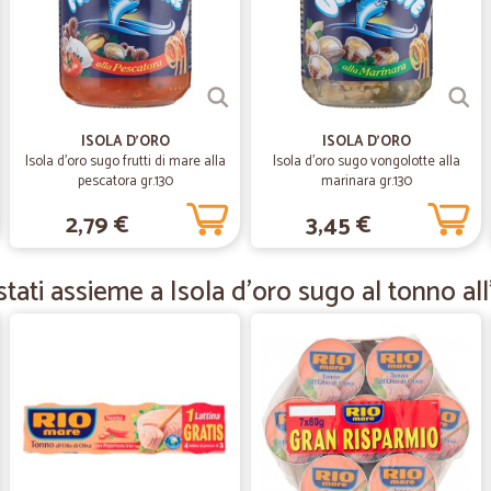
—
Erika A.
Ottimi prodotti, prezzi alti
Ottimi prodotti anche la carne. Bu
abbastanza alti. Ma si fa di necess
ISOLA D'ORO
ISOLA D'ORO
la spesa è arrivata il martedì segue
Isola d'oro sugo frutti di mare alla
Isola d'oro sugo vongolotte alla
brioches prodotti per disinfettare la
pescatora gr.130
marinara gr.130
2,79 €
3,45 €
—
Salvatore Q
tati assieme a Isola d'oro sugo al tonno all'
Servizio ottimo e veloce.
Servizio ottimo e veloce.
—
Antonio tin
Buon sito
Buon sito. Molto celeri con le sped
mezz'ora a contattarli senza riceve