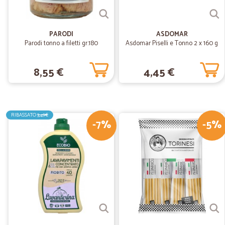
PARODI
ASDOMAR
Parodi tonno a filetti gr.180
Asdomar Piselli e Tonno 2 x 160 g
8,55 €
4,45 €
RIBASSATO
3,49€
-7%
-5%