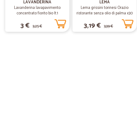
LAVANDERINA
LEMA
Lavanderina lavapavimento
Lema grissini torinesi Orazio
concentrato fiorito bio lt.1
ristorante senza olio di palma x30
gr.450
3 €
3,19 €
3,25 €
3,39 €