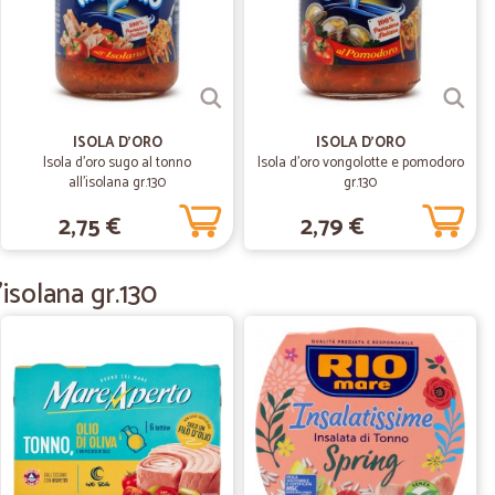
19/03/2021
ona scelta. Abbastanza ampia. Unica pecca i prezzi
ità virtù quando sei in quarantena... Ho ordinato venerdì e
ISOLA D'ORO
ISOLA D'ORO
nte. Ho acquistato tutti i generi:carne, mozzarelle,
Isola d'oro sugo al tonno
Isola d'oro vongolotte e pomodoro
 casa, acqua di tutto..
all'isolana gr.130
gr.130
2,75 €
2,79 €
.
18/02/2021
isolana gr.130
daro D.
03/08/2020
izioni. Ho messo 4 stelle solo perché ho provato per
re risposta.