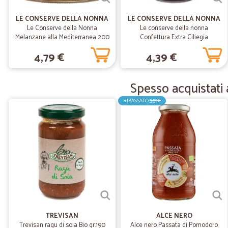
LE CONSERVE DELLA NONNA
LE CONSERVE DELLA NONNA
Le Conserve della Nonna
Le conserve della nonna
Melanzane alla Mediterranea 200
Confettura Extra Ciliegia
gr.
dell'Emilia 330 gr.
4,79 €
4,39 €
Spesso acquistati 
RIBASSATO
3,59€
TREVISAN
ALCE NERO
Trevisan ragu di soia Bio gr.190
Alce nero Passata di Pomodoro