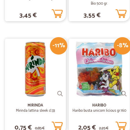
Bio 500 gr.
3,45 €
3,55 €
-11%
-8%
MIRINDA
HARIBO
Mirinda lattina sleek cl.33
Haribo busta unicorn licious gr.160
0,75 €
2,05 €
0,85 €
2,25 €