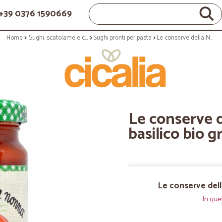
+39 0376 1590669
Home
Sughi, scatolame e condimenti
Sughi pronti per pasta
Le conserve della Nonna sugo al basilico bio gr.190
Le conserve 
basilico bio g
Le conserve dell
In que