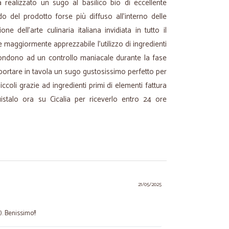
realizzato un sugo al basilico bio di eccellente
do del prodotto forse più diffuso all'interno delle
one dell'arte culinaria italiana invidiata in tutto il
maggiormente apprezzabile l'utilizzo di ingredienti
spondono ad un controllo maniacale durante la fase
 portare in tavola un sugo gustosissimo perfetto per
coli grazie ad ingredienti primi di elementi fattura
uistalo ora su Cicalia per riceverlo entro 24 ore
21/05/2025
). Benissimo!!