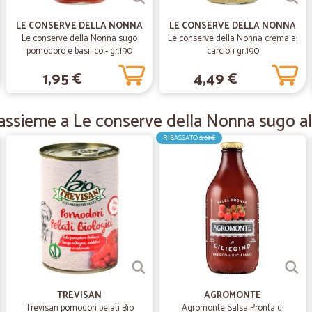
Tutto perfetto,se voglio fare una cr
può spendere 10 euro di consegna. P
LE CONSERVE DELLA NONNA
LE CONSERVE DELLA NONNA
Le conserve della Nonna sugo
Le conserve della Nonna crema ai
pomodoro e basilico - gr.190
carciofi gr.190
—
Francesca D
1,95 €
4,49 €
SERVIZIO VELOCE
SERVIZIO VELOCE
assieme a Le conserve della Nonna sugo al 
RIBASSATO
2,69€
—
Carmen M.
Perfetto
Perfetto! Grazie
—
Gemma P.
Ottimi prezzi descrizioni spi
Ottimi prezzi descrizioni spiegazio
TREVISAN
AGROMONTE
Trevisan pomodori pelati Bio
Agromonte Salsa Pronta di