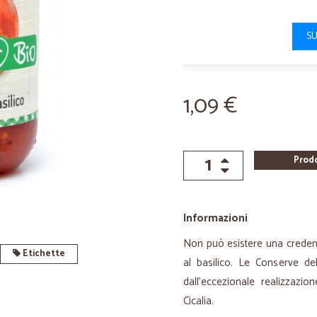
SU
1,09 €
Prod
Informazioni
Non può esistere una credenz
Etichette
al basilico. Le Conserve de
dall'eccezionale realizzazi
Cicalia.