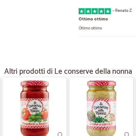
—
Renato Z.
Ottimo ottimo
Ottimo ottimo
—
Alessandra 
consegna
compro poco ma gli ordini sono se
Altri prodotti di Le conserve della nonna
—
Antonia Z.
Precisi e convenienti
Precisi e convenienti
—
Francesco L
Tutto perfetto,se voglio fa