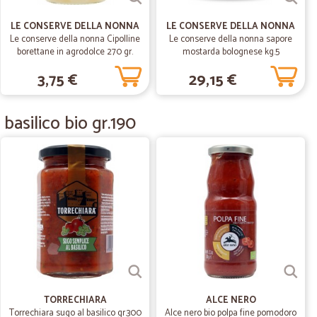
itica,la consegna è troppo cara. Su 30 euro di ordine,non si
er il resto,ottimo sito e serietà.
LE CONSERVE DELLA NONNA
LE CONSERVE DELLA NONNA
Le conserve della nonna Cipolline
Le conserve della nonna sapore
borettane in agrodolce 270 gr.
mostarda bolognese kg.5
.
30/03/2020
3,75 €
29,15 €
basilico bio gr.190
15/11/2019
14/08/2019
egazioni .
ni . Velocissimi nella consegna.
TORRECHIARA
ALCE NERO
Torrechiara sugo al basilico gr.300
Alce nero bio polpa fine pomodoro