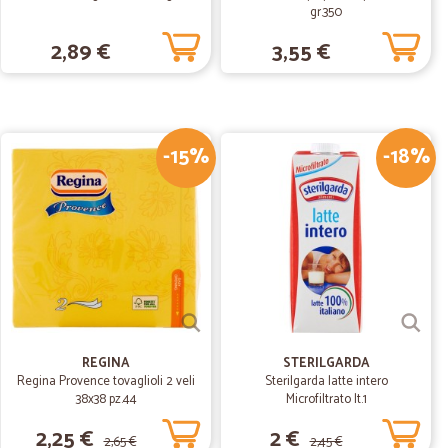
gr.350
B.
01/08/2019
2,89 €
3,55 €
.
-15%
-18%
15/03/2019
to perfetto
REGINA
STERILGARDA
Regina Provence tovaglioli 2 veli
Sterilgarda latte intero
38x38 pz.44
Microfiltrato lt.1
2,25 €
2 €
2,65 €
2,45 €