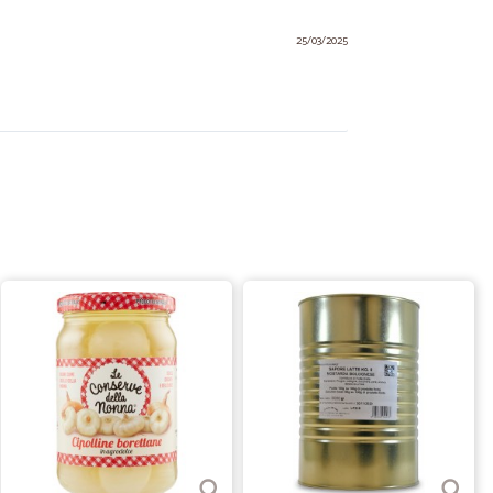
25/03/2025
C.
18/03/2025
mpre puntualissimi
13/09/2021
.
25/06/2020
re una…