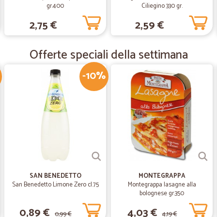
gr.400
Ciliegino 330 gr.
—
Alessandro 
2,75 €
2,59 €
Ottima collaborazione.
Ottima collaborazione.
Offerte speciali della settimana
—
Salvatore P
-10%
Spedizione veloce
Spedizione veloce. Confezionamen
SAN BENEDETTO
MONTEGRAPPA
San Benedetto Limone Zero cl.75
Montegrappa lasagne alla
bolognese gr.350
0,89 €
4,03 €
0,99 €
4,19 €