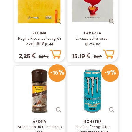
REGINA
LAVAZZA
Regina Provence tovaglioli
Lavazza caffe rossa -
2 veli 38x38 pz.44
gr.250 x2
2,25 €
15,19 €
2,65 €
16,49
-16%
-9%
€
AROMA
MONSTER
Aroma pepe nero macinato
Monster Energy Ultra