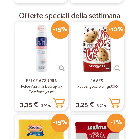
Offerte speciali della settimana
-15%
-10%
FELCE AZZURRA
PAVESI
Felce Azzurra Deo Spray
Pavesi gocciole - gr.500
Comfort 150 ml.
3,35 €
3,25 €
3,95 €
3,65 €
-15%
-7%