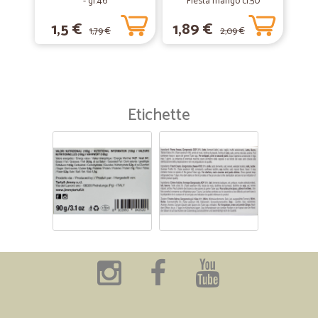
- gr.46
Fiesta mango cl.50
1,5 €
1,89 €
1,79 €
2,09 €
Etichette