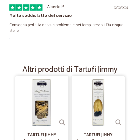
—
Alberto P.
23/03/2025
Molto soddisfatto del servizio
Consegna perfetta nessun problema e nei tempi previsti. Da cinque
stelle
—
Gianni C.
05/06/2023
ottimo sito consigliato
Altri prodotti di Tartufi Jimmy
ottimo sito consigliato
—
Laura G.
19/01/2023
Ottimo servizio
Ottimo servizio, rapido ed efficiente
—
Alessandro C.
30/09/2021
TARTUFI JIMMY
TARTUFI JIMMY
professionali e puntuali...veramente il…