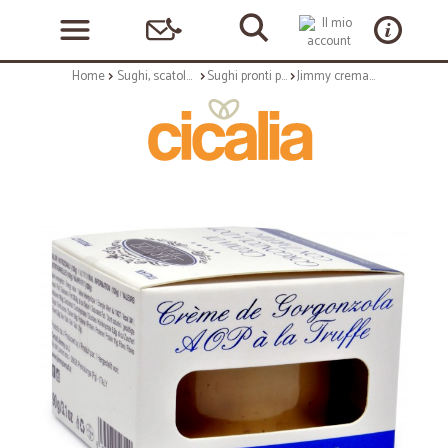
Home
Sughi, scatolame e condimenti
Sughi pronti per pasta
Jimmy crema al gorgonzola con tartufo gr.90