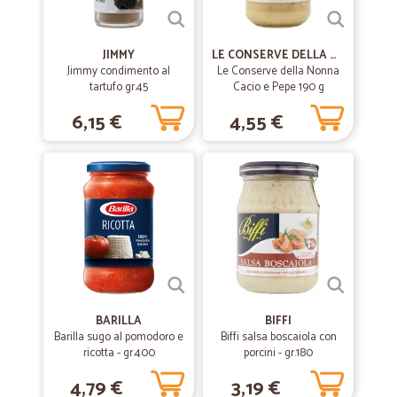
JIMMY
LE CONSERVE DELLA NONNA
Jimmy condimento al
Le Conserve della Nonna
tartufo gr.45
Cacio e Pepe 190 g
6,15 €
4,55 €
BARILLA
BIFFI
Barilla sugo al pomodoro e
Biffi salsa boscaiola con
ricotta - gr.400
porcini - gr.180
4,79 €
3,19 €