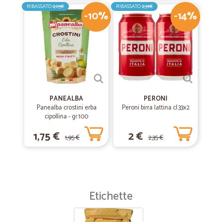
RIBASSATO
2,05€
RIBASSATO
2,39€
-10%
-14%
PANEALBA
PERONI
Panealba crostini erba
Peroni birra lattina cl.33x2
cipollina - gr.100
1,75 €
2 €
1,95 €
2,35 €
Etichette