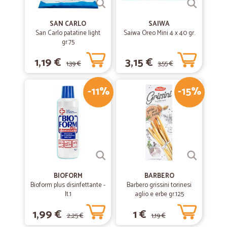
SAN CARLO
SAIWA
San Carlo patatine light
Saiwa Oreo Mini 4 x 40 gr.
gr.75
1,19 €
3,15 €
1,39 €
3,55 €
-11%
-15%
BIOFORM
BARBERO
Bioform plus disinfettante -
Barbero grissini torinesi
lt.1
aglio e erbe gr.125
1,99 €
1 €
2,25 €
1,19 €