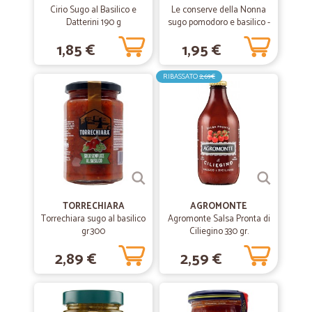
Ottima e consegne puntuali
Cirio Sugo al Basilico e
Le conserve della Nonna
Datterini 190 g
sugo pomodoro e basilico -
Ottima e consegne puntuali
gr.190
1,85 €
1,95 €
RIBASSATO
2,69€
TORRECHIARA
AGROMONTE
Torrechiara sugo al basilico
Agromonte Salsa Pronta di
gr.300
Ciliegino 330 gr.
2,89 €
2,59 €