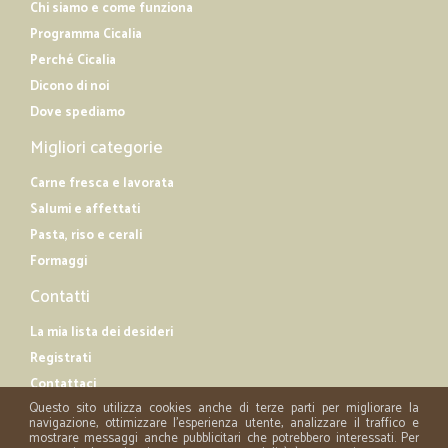
Chi siamo e come funziona
Programma Cicalia
Perché Cicalia
Dicono di noi
Dove spediamo
Migliori categorie
Carne fresca e lavorata
Salumi e affettati
Pasta, riso e cerali
Formaggi
Contatti
La mia lista dei desideri
Registrati
Contattaci
Questo sito utilizza cookies anche di terze parti per migliorare la
navigazione, ottimizzare l'esperienza utente, analizzare il traffico e
mostrare messaggi anche pubblicitari che potrebbero interessati. Per