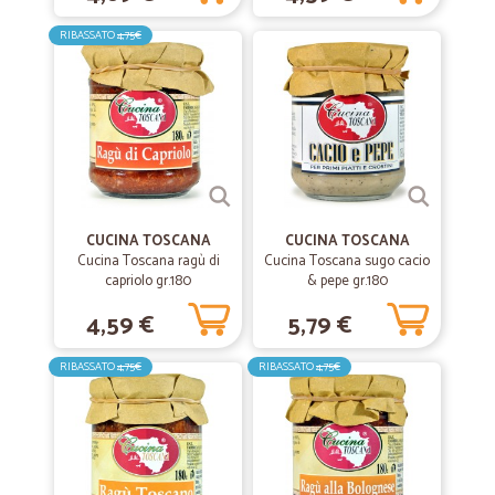
Tempi rapidi e consegna perfetta !
RIBASSATO
4,75€
—
Linda B.
10/06/2020
Ottimo servizio
Ottimo servizio , i prodotti sono buoni e la consegna molto veloce ;
nel caso manchi qualcosa viene dedotto in automatico e rimane un
credito - Molto soddisfatta , è già la seconda volta che ordino da loro
CUCINA TOSCANA
CUCINA TOSCANA
Cucina Toscana ragù di
Cucina Toscana sugo cacio
capriolo gr.180
—
Trustpilot
& pepe gr.180
12/06/2020
SERI E AFFIDABILI
4,59 €
5,79 €
Ho conosciuto Cicalia nel corso del recente lockdown, ho avuto da
subito un'impressione positiva per il fatto che, causa difficoltà del
RIBASSATO
4,75€
RIBASSATO
4,75€
momento, proponevano solo un ristretto numero di prodotti, non
accettando, contrariamente a altre realtà, ordini che non avrebbero
potuto evadere o consegnare nei tempi previsti. Le consegne
avvengono sempre entro le 24 ore, prodotti ben imballati. Servizio
post-vendita efficientissimo Prezzi forse leggermente superiori alle
grandi catene della distribuzione, ma interessanti