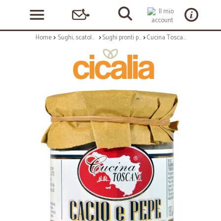
Home
Sughi, scatolame e condimenti
Sughi pronti per pasta
Cucina Toscana sugo cacio & pepe gr.180