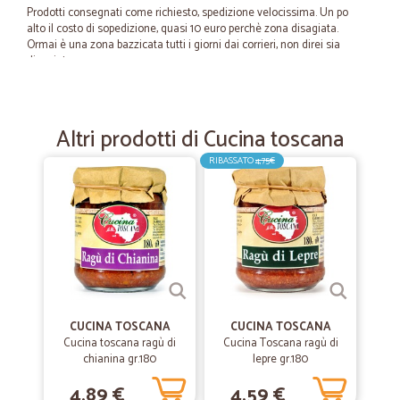
Prodotti consegnati come richiesto, spedizione velocissima. Un po
alto il costo di sopedizione, quasi 10 euro perchè zona disagiata.
Ormai è una zona bazzicata tutti i giorni dai corrieri, non direi sia
disagiata.
—
Lina M.
24/07/2023
Altri prodotti di Cucina toscana
Mi son trovata bene.....quando sono…
RIBASSATO
4,75€
Mi son trovata bene.....quando sono fuori dalla mia città di residenza
cerco sempre di ordinare da Voi quello che mi serve. Vi faccio i miei
complimenti. Grazie.
—
Enrico P.
30/09/2022
Consegna rapida
Consegna rapida. Prodotti di ottima qualità.
CUCINA TOSCANA
CUCINA TOSCANA
Cucina toscana ragù di
Cucina Toscana ragù di
chianina gr.180
lepre gr.180
—
Anna maria D.
29/09/2020
4,89 €
4,59 €
Tempi rapidi e consegna perfetta !