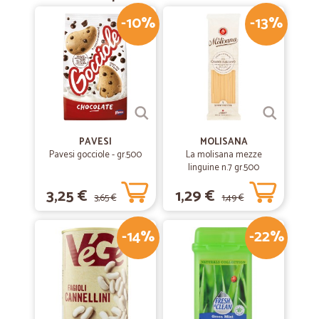
-10%
-13%
PAVESI
MOLISANA
Pavesi gocciole - gr.500
La molisana mezze
linguine n.7 gr.500
3,25 €
1,29 €
3,65 €
1,49 €
-14%
-22%