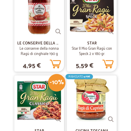
LE CONSERVE DELLA NONNA
STAR
Le conserve della nonna
Star Il Mio Gran Ragù con
Ragù di cinghiale 190 g
Speck 2 x 180 gr.
4,95 €
5,59 €
RIBASSATO
4,75€
-10%