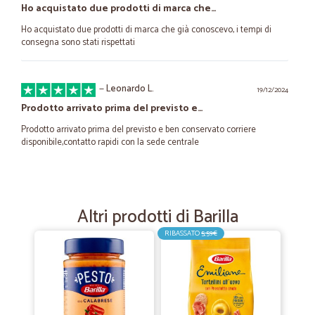
Ho acquistato due prodotti di marca che…
Ho acquistato due prodotti di marca che già conoscevo, i tempi di
consegna sono stati rispettati
—
Leonardo L.
19/12/2024
Prodotto arrivato prima del previsto e…
Prodotto arrivato prima del previsto e ben conservato corriere
disponibile,contatto rapidi con la sede centrale
—
Pierfrancesco F.
15/06/2024
La qualità e la puntualità
Altri prodotti di Barilla
La qualità e la puntualità
RIBASSATO
5,59€
—
Mattia P.
01/03/2023
Puntuale e preciso