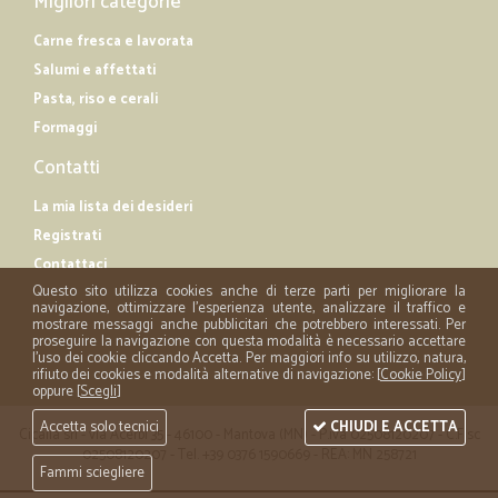
Migliori categorie
Carne fresca e lavorata
Salumi e affettati
Pasta, riso e cerali
Formaggi
Contatti
La mia lista dei desideri
Registrati
Contattaci
Questo sito utilizza cookies anche di terze parti per migliorare la
navigazione, ottimizzare l'esperienza utente, analizzare il traffico e
mostrare messaggi anche pubblicitari che potrebbero interessati. Per
proseguire la navigazione con questa modalità è necessario accettare
l'uso dei cookie cliccando Accetta. Per maggiori info su utilizzo, natura,
rifiuto dei cookies e modalità alternative di navigazione: [
Cookie Policy
]
oppure [
Scegli
]
Accetta solo tecnici
CHIUDI E ACCETTA
Cicalia srl - via Acerbi 35 - 46100 - Mantova (MN) - P.iva 02508120207 - C.Fisc
02508120207 - Tel. +39 0376 1590669 - REA: MN 258721
Fammi sciegliere