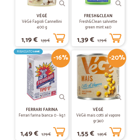
VÉGÉ
FRESH&CLEAN
VéGé Fagioli Cannellini
Fresh&Clean salviette
400 g
green mint x40
1,19 €
1,39 €
1,39 €
1,79 €
RIBASSATO
1,99€
-16%
-20%
FERRARI FARINA
VÉGÉ
Ferrari farina bianca 0 - kg.1
VèGè mais cotti al vapore
gr.340
1,49 €
1,55 €
1,79 €
1,95 €