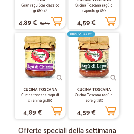
STAR
CUCINA TOSCANA
Gran ragu Star classico
Cucina Toscana ragù di
gr.180 x2
capriolo gr.180
4,89 €
4,59 €
5,45 €
RIBASSATO
4,75€
CUCINA TOSCANA
CUCINA TOSCANA
Cucina toscana ragù di
Cucina Toscana ragù di
chianina gr.180
lepre gr.180
4,89 €
4,59 €
Offerte speciali della settimana