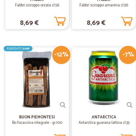
Fabbri sciroppo orzata cl.56
Fabbri sciroppo amarena cl.56
8,69 €
8,69 €
RIBASSATO
2,59€
-12%
-7%
BUON PIEMONTESI
ANTARCTICA
Bo focaccina integrale - gr.100
Antarctica guarana lattina cl.33