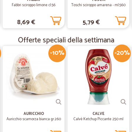
Fabbri sciroppo limone cl.56
Toschi sciroppo amarena - ml.560
—
Maurizio B.
Tutto bene
8,69 €
5,79 €
Tutto bene anche se la consegna è
del corriere
Offerte speciali della settimana
-10%
-20%
—
Roberto A.
tutto perfetto
tutto perfetto
—
Marco T.
Mi piace e mi trovo molto b
Mi piace e mi trovo molto bene prod
sinceramente
AURICCHIO
CALVE
Auricchio scamorza bianca gr.260
Calvè Ketchup Piccante 250 ml