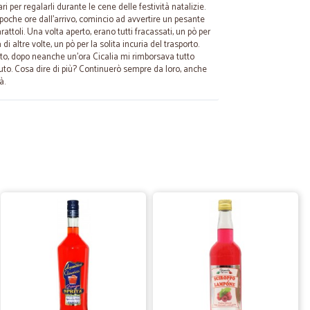
 per regalarli durante le cene delle festività natalizie.
poche ore dall'arrivo, comincio ad avvertire un pesante
ttoli. Una volta aperto, erano tutti fracassati, un pò per
i altre volte, un pò per la solita incuria del trasporto.
to, dopo neanche un'ora Cicalia mi rimborsava tutto
to. Cosa dire di più? Continuerò sempre da loro, anche
à.
22/03/2024
a online
qui prodotti che non trovo nei market locali.
12/02/2024
B.
24/06/2020