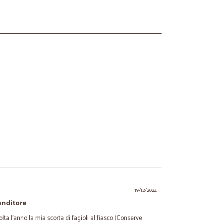
19/12/2024
enditore
a l'anno la mia scorta di fagioli al fiasco (Conserve