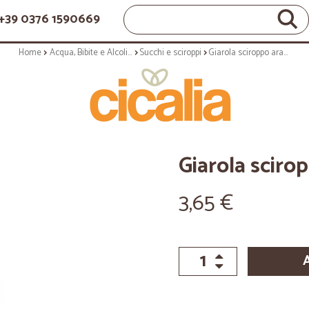
+39 0376 1590669
Home
Acqua, Bibite e Alcolici
Succhi e sciroppi
Giarola sciroppo arancia cl.70
Giarola scirop
3,65 €