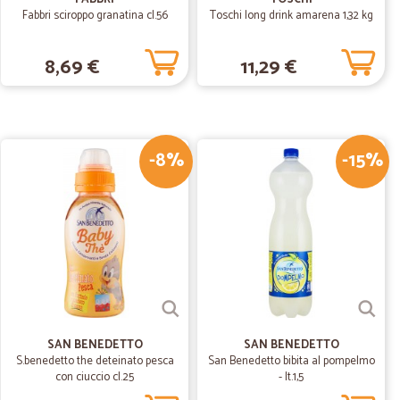
Fabbri sciroppo granatina cl.56
Toschi long drink amarena 1,32 kg
11/12/2019
8,69 €
11,29 €
 stata più lunga del previsto ma non era colpa loro ma
-8%
-15%
22/07/2019
25/07/2019
ene prodotti…
otti ottimi e servizio eccellente lo consiglio
SAN BENEDETTO
SAN BENEDETTO
S.benedetto the deteinato pesca
San Benedetto bibita al pompelmo
con ciuccio cl.25
- lt.1,5