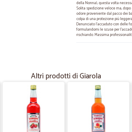
della Nonna), questa volta necessari
Solita spedizione veloce ma, dopo 
odore proveniente dal pacco dei bara
colpa di una protezione più leggera d
Denunciato l'accaduto con delle fo
formulandomi le scuse per l'accadu
rischiando. Massima professionalit
—
Lorenzo P.
Ottimo sito su cui fare spes
Ottimo sito. Facile da usare. Trovo 
Altri prodotti di Giarola
—
Sara C.
Puntuali
Puntuali, prodotti ottimi.
—
Alessandra 