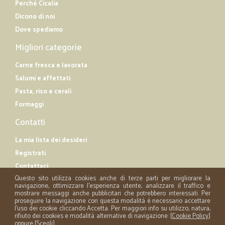
Perché Cicalia
Dicono di noi
Dove spediamo
Migliori categorie
Carne fresca e lavorata
Salumi e affettati
Pasta, riso e cerali
Formaggi
Contatti
La mia lista dei desideri
Registrati
Contattaci
Questo sito utilizza cookies anche di terze parti per migliorare la
navigazione, ottimizzare l'esperienza utente, analizzare il traffico e
mostrare messaggi anche pubblicitari che potrebbero interessati. Per
proseguire la navigazione con questa modalità è necessario accettare
l'uso dei cookie cliccando Accetta. Per maggiori info su utilizzo, natura,
rifiuto dei cookies e modalità alternative di navigazione: [
Cookie Policy
]
oppure [
Scegli
]