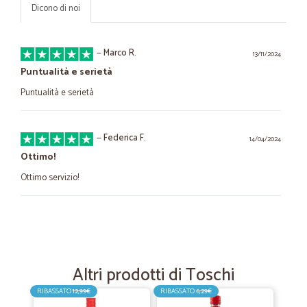
Dicono di noi
—
Marco R.
13/11/2024
Puntualità e serietà
Puntualità e serietà
—
Federica F.
14/04/2024
Ottimo!
Ottimo servizio!
—
Maurizio D.
05/09/2022
Un pò cara il la spedizione
Un pò cara il la spedizione
Altri prodotti di Toschi
RIBASSATO
12,99€
RIBASSATO
6,29€