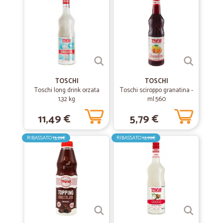
—
Gianmarco D.
13/12/2021
Prezzi buoni spedizioni veloci.
Prezzi buoni spedizioni veloci.
—
Viktoria D.
30/07/2021
Ordine ok
TOSCHI
TOSCHI
Toschi long drink orzata
Toschi sciroppo granatina -
Ordine ok, consegna perfetta, unico neo. Le date di scadenza dei
1,32 kg
ml.560
freschi, a ridosso dell’ordine…
11,49 €
5,79 €
—
Licia B.
11/06/2020
RIBASSATO
13,29€
RIBASSATO
12,99€
La merce l'ho ricevuta nei tempi…
La merce l'ho ricevuta nei tempi prefissati
—
Silvia Z.
02/10/2019
perfetto grazie mille