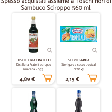
Spesso acquistati assieme a Toschi fiori di
Sambuco Sciroppo 560 ml.
DISTILLERIA FRATELLI
STERILGARDA
Distilleria Fratelli sciroppo
Sterilgarda succo tropical
amarena - 0,75 l
cl.20 x3
4,89 €
2,15 €