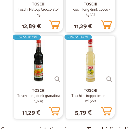
perfetto grazie mille
TOSCHI
TOSCHI
Toschi Mytopp Cioccolato 1
Toschi long drink cocco -
kg.
kg.1,32
—
Nicola D.
11/09/2019
12,89 €
11,29 €
Bravi
Bravi, professionali , precisi e veloci, complimenti
RIBASSATO
12,99€
RIBASSATO
6,29€
—
Elena D.
19/02/2019
Veloci e buon imballaggio
Veloci e buon imballaggio
TOSCHI
—
Tamara P.
TOSCHI
04/12/2018
Toschi long drink granatina
Toschi sciroppo limone -
alimentari.
1,32kg
ml.560
Benissimo. Comoditá qualitá e velocitá.
11,29 €
5,79 €