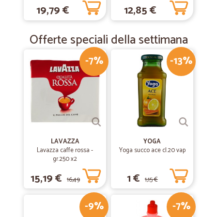
19,79 €
12,85 €
Offerte speciali della settimana
-7%
-13%
LAVAZZA
YOGA
Lavazza caffe rossa -
Yoga succo ace cl.20 vap
gr.250 x2
15,19 €
1 €
16,49
1,15 €
-9%
-7%
€