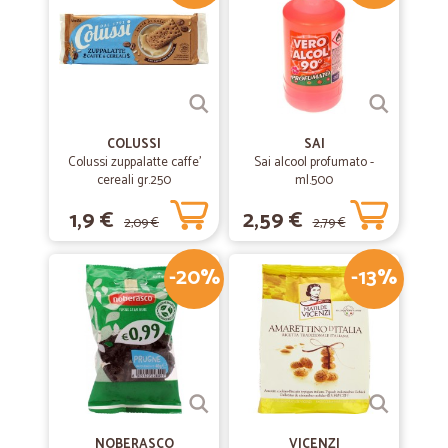
COLUSSI
SAI
Colussi zuppalatte caffe'
Sai alcool profumato -
cereali gr.250
ml.500
1,9 €
2,59 €
2,09 €
2,79 €
-20%
-13%
NOBERASCO
VICENZI