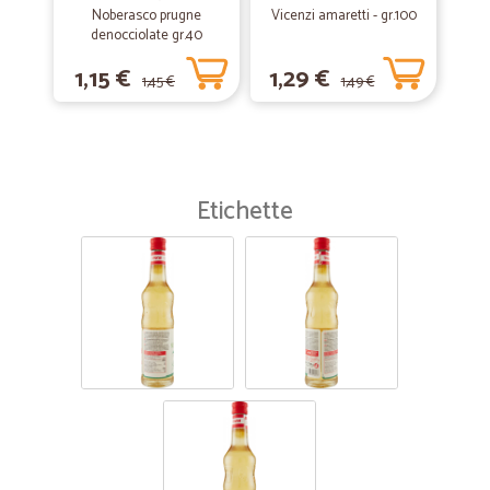
Noberasco prugne
Vicenzi amaretti - gr.100
denocciolate gr.40
1,15 €
1,29 €
1,45 €
1,49 €
Etichette