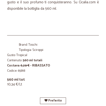
gusto e il suo profumo ti conquisteranno. Su Cicalia.com è
disponibile la bottiglia da 560 ml.
Brand: Toschi
Tipologia: Sciroppi
Gusto: Tropical
Contenuto:
560 ml totali
Costava
6,29 €
- RIBASSATO
Codice: 65818
560 ml tot
10,34 €/Lt
Preferito