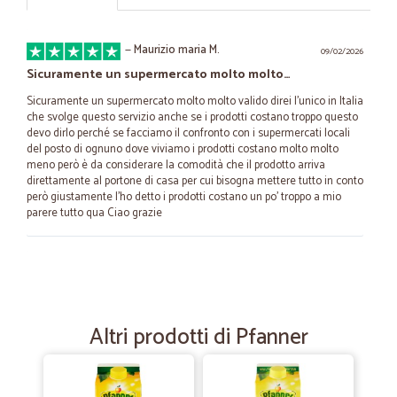
—
Maurizio maria M.
09/02/2026
Sicuramente un supermercato molto molto…
Sicuramente un supermercato molto molto valido direi l'unico in Italia
che svolge questo servizio anche se i prodotti costano troppo questo
devo dirlo perché se facciamo il confronto con i supermercati locali
del posto di ognuno dove viviamo i prodotti costano molto molto
meno però è da considerare la comodità che il prodotto arriva
direttamente al portone di casa per cui bisogna mettere tutto in conto
però giustamente l'ho detto i prodotti costano un po' troppo a mio
parere tutto qua Ciao grazie
—
Sergiu L.
03/03/2025
Molto bravi
Molto bravi, bella esperienza, faccio dei acquisti da loro dí parecchio
Altri prodotti di Pfanner
tempo, raccomando!!!