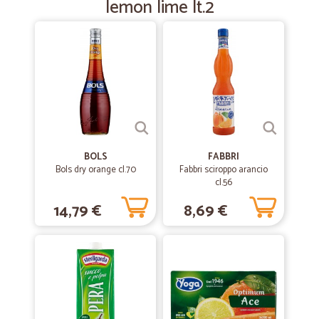
lemon lime lt.2
—
Patrizia G.
10/01/2019
mi hanno portato la spesa in un luogo…
mi hanno portato la spesa in un luogo sperduto. Grazie! Ottimo
servizio
BOLS
FABBRI
Bols dry orange cl.70
Fabbri sciroppo arancio
cl.56
14,79 €
8,69 €