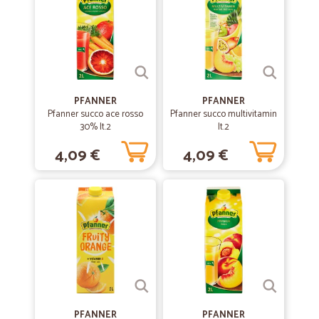
—
Estella M.
04/05/2023
—
Maura F.
07/02/2022
Materiale ben imballato e conforme alla…
Materiale ben imballato e conforme alla descrizione. Spedizione
PFANNER
PFANNER
veloce
Pfanner succo ace rosso
Pfanner succo multivitamin
30% lt.2
lt.2
4,09 €
4,09 €
—
Vesna C.
25/02/2021
Sono molto soddisfatta
Sono molto soddisfatta. Finalmente fare spesa online facile e
comodo! Consegne puntuali e in perfette condizioni! A..ps. .ringrazio
per i prodotti omaggo che trovo sempre nei pacchi
—
Mariella A.
20/10/2020
Più semplice di così
Più semplice di così! Come fare la spesa dal divano di casa!
PFANNER
PFANNER