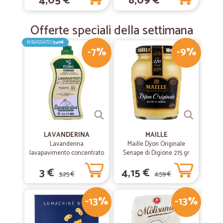
4,05 €
8,09 €
Offerte speciali della settimana
RIBASSATO
3,49€
-7%
-9%
LAVANDERINA
MAILLE
Lavanderina
Maille Dÿon Originale
lavapavimento concentrato
Senape di Digione 215 gr.
fiorito bio lt.1
3 €
4,15 €
3,25 €
4,59 €
-13%
-13%