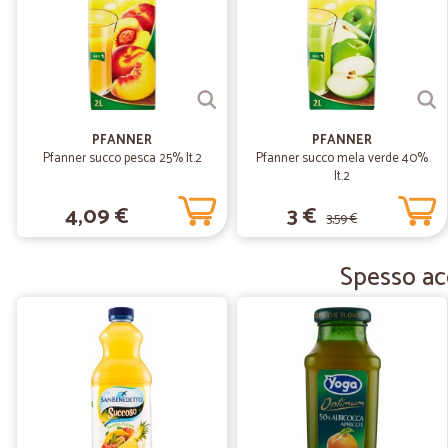
PFANNER
PFANNER
Pfanner succo pesca 25% lt.2
Pfanner succo mela verde 40%
lt.2
4,09 €
3 €
3,59 €
Spesso ac