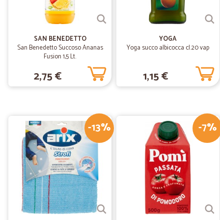
SAN BENEDETTO
YOGA
San Benedetto Succoso Ananas
Yoga succo albicocca cl.20 vap
Fusion 1,5 Lt.
2,75 €
1,15 €
-13%
-7%