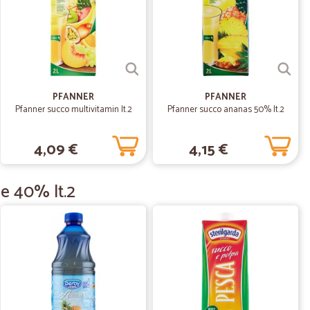
11/06/2022
 dichiarata e ottimo imballo
PFANNER
PFANNER
Pfanner succo multivitamin lt.2
Pfanner succo ananas 50% lt.2
o S.
13/10/2021
4,09 €
4,15 €
e 40% lt.2
13/08/2020
tuale.
.
08/08/2020