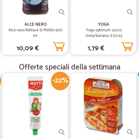
tutto ok
tutto ok, manca solo la consegna a
ALCE NERO
YOGA
Alce nero Nettare di Mirtillo 500
Yoga optimum succo
—
Angela V.
ml.
mela/banana cl.20 x3
Primo acquisto molto gentil
10,09 €
1,79 €
Primo acquisto molto gentile e dispo
Offerte speciali della settimana
—
Pancrazio D
-22%
Attenti a curati
Attenti a curati