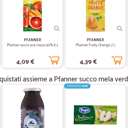
—
Vittorio T.
Servizio perfetto
Servizio perfetto, spedizione come
PFANNER
PFANNER
Pfanner succo ace rosso 30% lt.2
Pfanner Fruity Orange 2 L
—
Marco valeri
4,09 €
4,39 €
Veloci
Veloci, precisi. Nulla da eccepire.
quistati assieme a Pfanner succo mela verd
RIBASSATO
1,85€
—
Elena V.
Venditore molto serio e pun
Venditore molto serio e puntuale.
—
Leonardo T