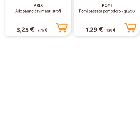
ARIX
POMI
Arix panno pavimenti strofi
Pomì passata pomodoro - gr.500
3,25 €
1,29 €
3,75 €
1,39 €