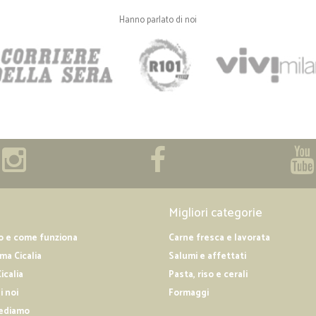
Hanno parlato di noi
Migliori categorie
o e come funziona
Carne fresca e lavorata
a Cicalia
Salumi e affettati
icalia
Pasta, riso e cerali
i noi
Formaggi
ediamo