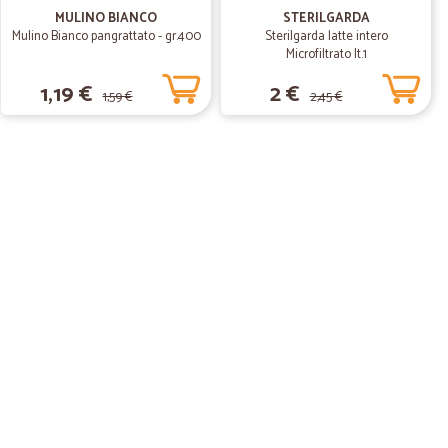
MULINO BIANCO
STERILGARDA
Mulino Bianco pangrattato - gr.400
Sterilgarda latte intero
Microfiltrato lt.1
1,19 €
2 €
1,59 €
2,45 €