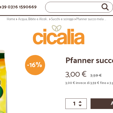
+39 0376 1590669
Home
Acqua, Bibite e Alcolici
Succhi e sciroppi
Pfanner succo mela verde 40% lt.2
Pfanner succ
-16%
3,00 €
3,59 €
3,00 € invece di 3,59 € fino a 3 