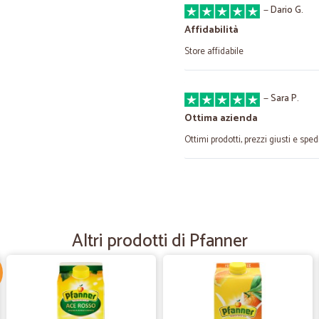
—
Dario G.
Affidabilità
Store affidabile
—
Sara P.
Ottima azienda
Ottimi prodotti, prezzi giusti e spe
—
Stefano P.
Valutazione del venditore s
Precisione, serietà, qualità.
Altri prodotti di Pfanner
—
Giulia N.
Ottimo in tutto
Ottima consegna, rapida e ben imb