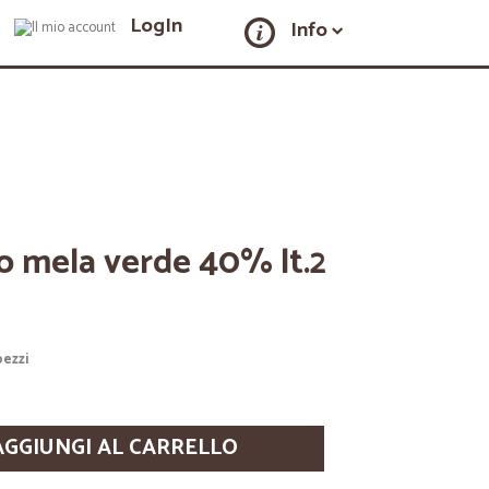
LogIn
Info
o mela verde 40% lt.2
pezzi
AGGIUNGI AL CARRELLO