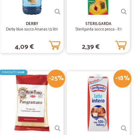
l piano
DERBY
STERILGARDA
Derby blue succo Ananas 1,5 litri
Sterilgarda succo pesca - lt.1
09/09/2019
e e…
4,09 €
2,39 €
nibile, prodotti buoni e freschi spero di fare altri acquisti
.
09/06/2019
RIBASSATO
2,05€
-25%
-18%