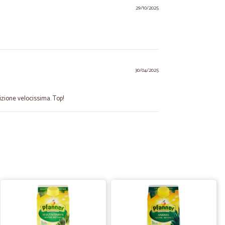
29/10/2025
30/04/2025
dizione velocissima. Top!
28/10/2024
u acquisto.
28/02/2024
allata.