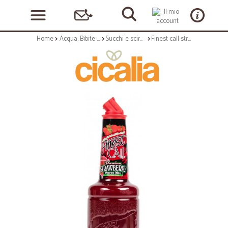
Home
Acqua, Bibite e Alcolici
Succhi e sciroppi
Finest call strawberry puree - lt.1