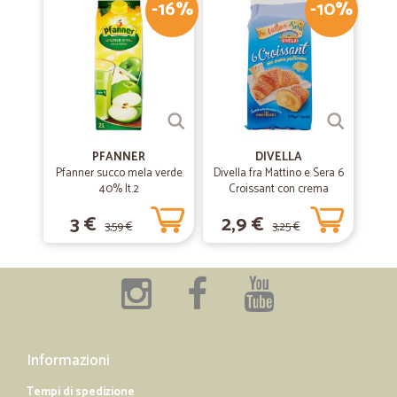
-16%
-10%
PFANNER
DIVELLA
Pfanner succo mela verde
Divella fra Mattino e Sera 6
40% lt.2
Croissant con crema
pasticcera 270 gr.
3 €
2,9 €
3,59 €
3,25 €
Informazioni
Tempi di spedizione