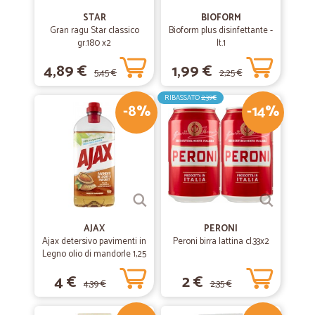
STAR
BIOFORM
Gran ragu Star classico
Bioform plus disinfettante -
gr.180 x2
lt.1
4,89 €
1,99 €
5,45 €
2,25 €
RIBASSATO
2,39€
-8%
-14%
AJAX
PERONI
Ajax detersivo pavimenti in
Peroni birra lattina cl.33x2
Legno olio di mandorle 1,25
L
4 €
2 €
4,39 €
2,35 €