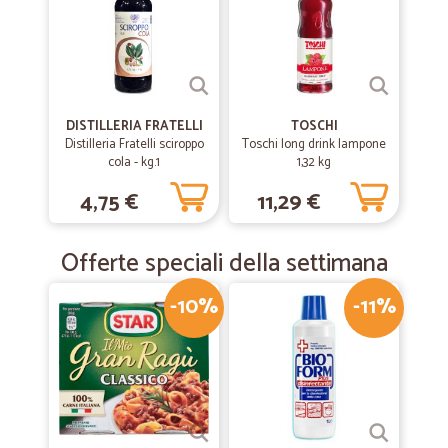
Consigliatissimo
Consigliatissimo
—
Marco M.
31/08/2019
DISTILLERIA FRATELLI
TOSCHI
Distilleria Fratelli sciroppo
Toschi long drink lampone
Consegna effettuata in meno di 24 ore…
cola - kg.1
1,32 kg
Consegna effettuata in meno di 24 ore dall'ordine.
4,75 €
11,29 €
—
Adelaide annamaria A.
04/12/2018
Offerte speciali della settimana
Affidabili e onesti
-10%
-11%
Affidabili e onesti