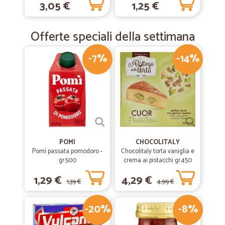
3,05 €
1,25 €
Offerte speciali della settimana
-7%
-14%
POMI
CHOCOLITALY
Pomì passata pomodoro -
Chocolitaly torta vaniglia e
gr.500
crema ai pistacchi gr.450
1,29 €
4,29 €
1,39 €
4,99 €
-20%
-8%