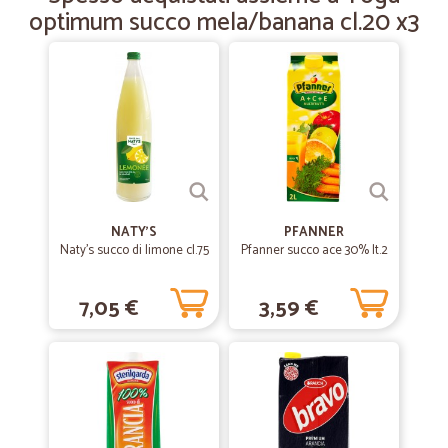
optimum succo mela/banana cl.20 x3
Servizio puntuale, prodotti rispondenti a quanto dichiarato.
Veramente ottimo
NATY'S
PFANNER
Naty's succo di limone cl.75
Pfanner succo ace 30% lt.2
7,05 €
3,59 €