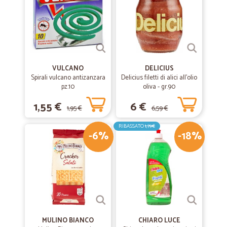
VULCANO
DELICIUS
Spirali vulcano antizanzara
Delicius filetti di alici all'olio
pz.10
oliva - gr.90
1,55 €
6 €
1,95 €
6,59 €
RIBASSATO
1,79€
-6%
-18%
MULINO BIANCO
CHIARO LUCE