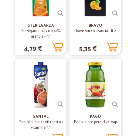
STERILGARDA
BRAVO
Sterilgarda succo 100%
Bravo succo arancia - lt.2
arancia - lt.1
4,79 €
5,35 €
SANTAL
PAGO
Santàl succo frutti rossi 10
Pago succo pera cl.20 vap
vitamine lt.1