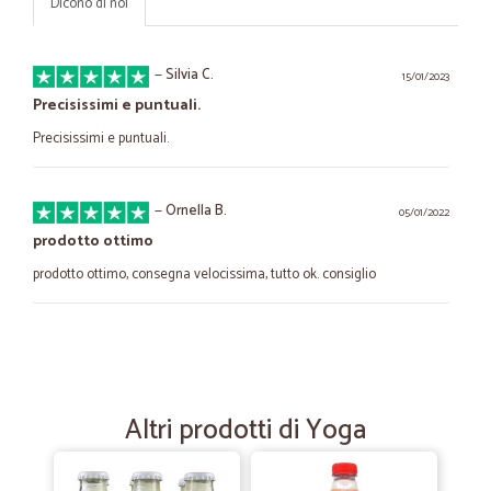
Dicono di noi
—
Silvia C.
15/01/2023
Precisissimi e puntuali.
Precisissimi e puntuali.
—
Ornella B.
05/01/2022
prodotto ottimo
prodotto ottimo, consegna velocissima, tutto ok. consiglio
—
Trustpilot
20/04/2021
La spesa a casa comoda, di qualità e conveniente
Mi sono ritrovata in quarantena causa covid e non sapevo come
Altri prodotti di Yoga
procurarmi la spesa. Mi sono imbattuta in Cicalia ed è stato un colpo
di fulmine. C'è tutto ciò di cui si può avere bisogno, scelta, qualità e
convenienza. La spesa viene consegnata velocemente e molto ben
imballata, inoltre viaggia su furgoni refrigerati. Gentilissimi i corrieri e