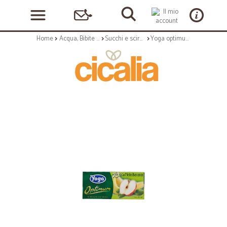
Home
Acqua, Bibite e Alcolici
Succhi e sciroppi
Yoga optimum succo mela/banana cl.20 x3