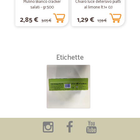
Mulino Bianco cracker
Chiaro luce detersivo piatti
salati - gr.500
al limone lt.1+ 0,1
2,85 €
1,29 €
3,05 €
1,59 €
Etichette