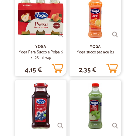
l'assistenza clienti. Grazie davvero di esistere, mi avete salvata
—
Claudia B.
26/03/2021
Spesa settimanale
Servizio sempre veloce e preciso
YOGA
YOGA
Yoga Pera Succo e Polpa 6
Yoga succo pet ace lt.1
x 125 ml. vap
—
Marco A.
15/09/2020
4,15 €
2,35 €
Buon acquisto
Buon acquisto
—
Gino S.
17/08/2020
Perfetto come sempre
Perfetto come sempre