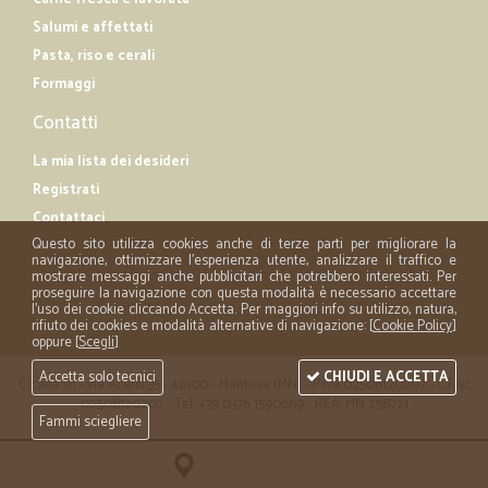
Salumi e affettati
Pasta, riso e cerali
Formaggi
Contatti
La mia lista dei desideri
Registrati
Contattaci
Questo sito utilizza cookies anche di terze parti per migliorare la
navigazione, ottimizzare l'esperienza utente, analizzare il traffico e
mostrare messaggi anche pubblicitari che potrebbero interessati. Per
proseguire la navigazione con questa modalità è necessario accettare
l'uso dei cookie cliccando Accetta. Per maggiori info su utilizzo, natura,
rifiuto dei cookies e modalità alternative di navigazione: [
Cookie Policy
]
oppure [
Scegli
]
Accetta solo tecnici
CHIUDI E ACCETTA
Cicalia srl - via Acerbi 35 - 46100 - Mantova (MN) - P.iva 02508120207 - C.Fisc
02508120207 - Tel. +39 0376 1590669 - REA: MN 258721
Fammi sciegliere