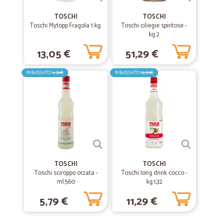
Veloci
TOSCHI
TOSCHI
Veloci, precisi e a buon mercato...
Toschi Mytopp Fragola 1 kg.
Toschi ciliegie spiritose -
kg.2
13,05 €
51,29 €
—
.
22/10/2019
Fantastico
RIBASSATO
6,29€
RIBASSATO
12,99€
Fantastico, riacquisterò senz'altro!
—
Trustpilot
21/12/2018
PRODOTTI ECCEZIONALI PREZZI OTTIMI E…
PRODOTTI ECCEZIONALI PREZZI OTTIMI E SPEDIZIONE VELOCISSIMA
TOSCHI
TOSCHI
Toschi sciroppo orzata -
—
Stefano G.
Toschi long drink cocco -
15/12/2018
ml.560
kg.1,32
Velicissima a livello amministrativo…
5,79 €
11,29 €
Velicissima a livello amministrativo -invio conferma d'ordine e
fattura- veloce nella consegna