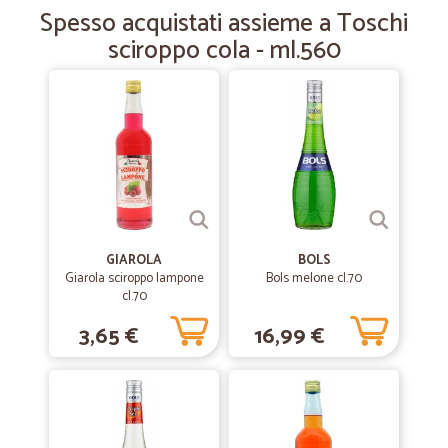
Spesso acquistati assieme a Toschi
sciroppo cola - ml.560
GIAROLA
BOLS
Giarola sciroppo lampone
Bols melone cl.70
cl.70
3,65 €
16,99 €