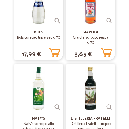
BOLS
GIAROLA
Bols curacao triple sec cl.70
Giarola sciroppo pesca
cl.70
17,99 €
3,65 €
NATY'S
DISTILLERIA FRATELLI
Naty's sciroppo allo
Distilleria Fratelli sciroppo