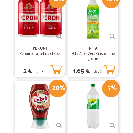
PERONI
RITA
Peroni birra lattina cl.33x2
Rita Aloe Vera Gusto Lime
500 ml
2 €
1,65 €
2,35 €
1,85 €
-20%
-7%