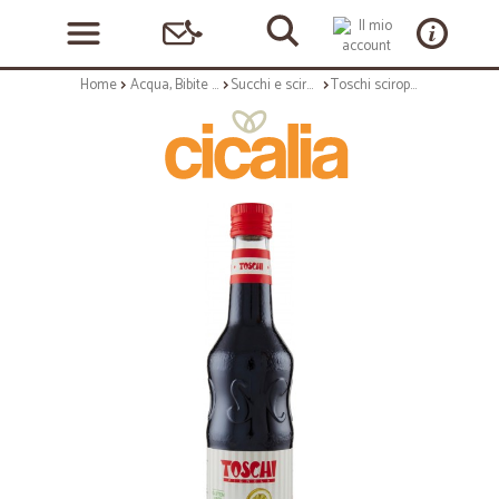
Home
Acqua, Bibite e Alcolici
Succhi e sciroppi
Toschi sciroppo cola - ml.560