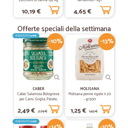
zucchero di canna 1,32 kg
tamarindo - kg.1
10,19 €
4,65 €
Offerte speciali della settimana
RIBASSATO
3,69€
-10%
-13%
CABER
MOLISANA
Caber Salamoia Bolognese
Molisana penne rigate n.20
per Carni, Griglia, Patate,
- gr.500
Verdure 200 gr.
2,49 €
1,25 €
2,79 €
1,45 €
RIBASSATO
2,39€
-14%
-10%