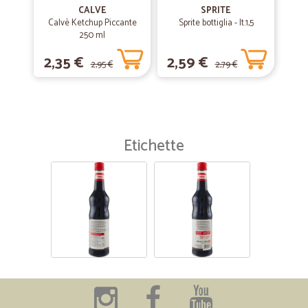
CALVE
SPRITE
Calvè Ketchup Piccante
Sprite bottiglia - lt.1,5
250 ml
2,35 €
2,59 €
2,95 €
2,79 €
Etichette