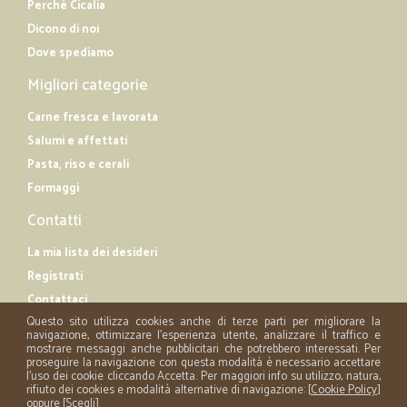
Perché Cicalia
Dicono di noi
Dove spediamo
Migliori categorie
Carne fresca e lavorata
Salumi e affettati
Pasta, riso e cerali
Formaggi
Contatti
La mia lista dei desideri
Registrati
Contattaci
Questo sito utilizza cookies anche di terze parti per migliorare la
navigazione, ottimizzare l'esperienza utente, analizzare il traffico e
mostrare messaggi anche pubblicitari che potrebbero interessati. Per
proseguire la navigazione con questa modalità è necessario accettare
l'uso dei cookie cliccando Accetta. Per maggiori info su utilizzo, natura,
rifiuto dei cookies e modalità alternative di navigazione: [
Cookie Policy
]
oppure [
Scegli
]