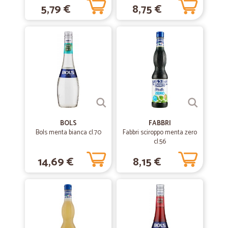
5,79 €
8,75 €
BOLS
FABBRI
Bols menta bianca cl.70
Fabbri sciroppo menta zero
cl.56
14,69 €
8,15 €