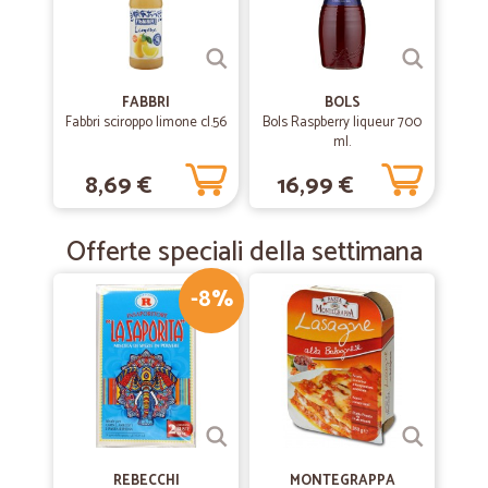
FABBRI
BOLS
Fabbri sciroppo limone cl.56
Bols Raspberry liqueur 700
ml.
8,69 €
16,99 €
Offerte speciali della settimana
-8%
REBECCHI
MONTEGRAPPA