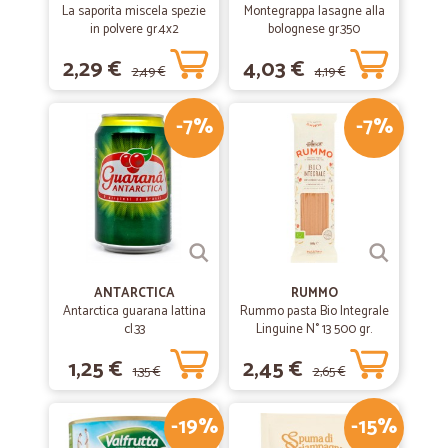
La saporita miscela spezie
Montegrappa lasagne alla
in polvere gr.4x2
bolognese gr.350
2,29 €
4,03 €
2,49 €
4,19 €
-7%
-7%
ANTARCTICA
RUMMO
Antarctica guarana lattina
Rummo pasta Bio Integrale
cl.33
Linguine N° 13 500 gr.
1,25 €
2,45 €
1,35 €
2,65 €
-19%
-15%