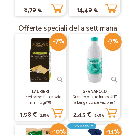
8,79 €
14,49 €
Offerte speciali della settimana
-7%
-7%
LAURIERI
GRANAROLO
Laurieri scrocchi con sale
Granarolo Latte Intero UHT
marino gr175
a Lunga Conservazione 1
Lt.
1,98 €
2,45 €
2,15 €
2,65 €
RIBASSATO
2,45€
-10%
-14%