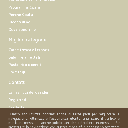
Chi siamo e come funziona
Programma Cicalia
Perché Cicalia
Dicono di noi
Dove spediamo
Migliori categorie
Carne fresca e lavorata
Salumi e affettati
Pasta, riso e cerali
Formaggi
Contatti
La mia lista dei desideri
Registrati
Contattaci
Questo sito utilizza cookies anche di terze parti per migliorare la
navigazione, ottimizzare l'esperienza utente, analizzare il traffico e
mostrare messaggi anche pubblicitari che potrebbero interessati. Per
proseguire la navigazione con questa modalità è necessario accettare