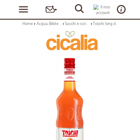
Home
Acqua, Bibite e Alcolici
Succhi e sciroppi
Toschi long drink pesca - kg.1,32