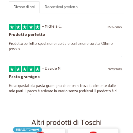
Dicono di noi
Recensioni prodotto
—
Michela C.
25/04/2025
Prodotto perfetto
Prodotto perfetto, spedizione rapida e confezione curata. Ottimo
prezzo
—
Davide M.
18/03/2025
Pasta gramigna
Ho acquistato la pasta gramigna che non si trova facilmente dalle
mie parti. Il pacco è arrivato in orario senza problemi. Il prodotto è di
ottima qualità.
—
Trustpilot
30/01/2024
Altri prodotti di Toschi
Grande assortimento e ottimo servizio
RIBASSATO
13,45€