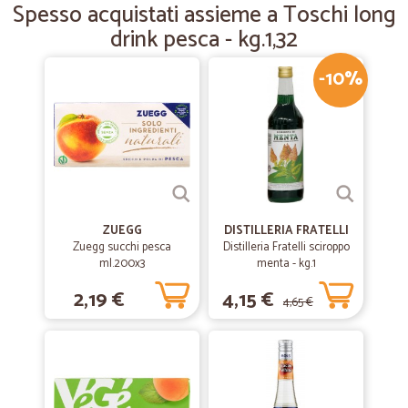
Spesso acquistati assieme a Toschi long
Fornitura rapida ed economica... Cercavo un tipo di detersivo liquido
drink pesca - kg.1,32
per lavatrice che non trovo più altrove... In due giorni ce l'ho a casa
con solo qualche click.
-10%
—
Giulia D.
12/03/2019
Ottimo servizio!
Ottimo servizio!
ZUEGG
DISTILLERIA FRATELLI
Zuegg succhi pesca
Distilleria Fratelli sciroppo
ml.200x3
menta - kg.1
2,19 €
4,15 €
4,65 €