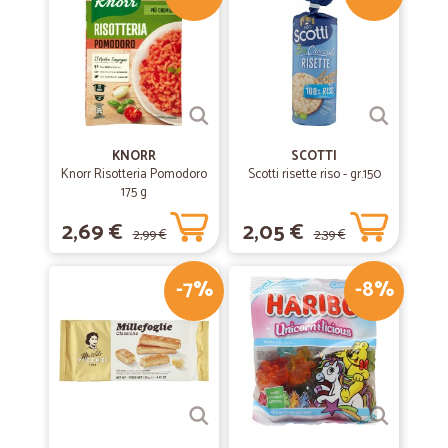
KNORR
SCOTTI
Knorr Risotteria Pomodoro
Scotti risette riso - gr.150
175 g
2,69 €
2,05 €
2,99 €
2,39 €
-7%
-8%