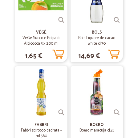
VÉGÉ
BOLS
VéGé Succo e Polpa di
Bols Liquore de cacao
Albicocca 3 x 200 ml
white cl.70
1,65 €
14,69 €
FABBRI
BOERO
Fabbri sciroppo cedrata -
Boero maracuja cl.75
ml.560