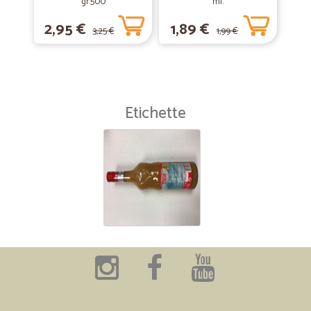
gr.500
ml.
2,95 €
1,89 €
3,25 €
1,99 €
Etichette