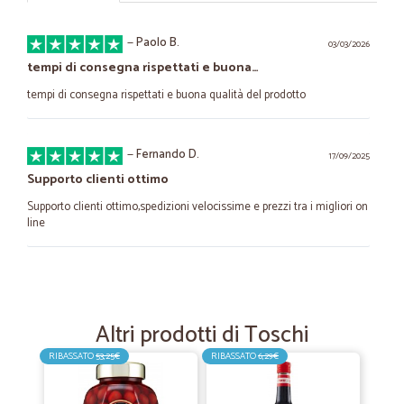
—
Paolo B.
03/03/2026
tempi di consegna rispettati e buona…
tempi di consegna rispettati e buona qualità del prodotto
—
Fernando D.
17/09/2025
Supporto clienti ottimo
Supporto clienti ottimo,spedizioni velocissime e prezzi tra i migliori on
line
—
Paolo V.
07/07/2025
Estrema cortesia e invio rspido
Altri prodotti di Toschi
Estrema cortesia e invio rspido
RIBASSATO
53,25€
RIBASSATO
6,29€
—
Kerstin M.
26/05/2025