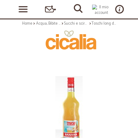
Home
Acqua, Bibite e Alcolici
Succhi e sciroppi
Toschi long drink banana 1,32 kg