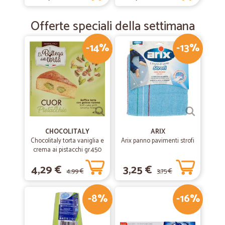
Offerte speciali della settimana
-14%
-13%
CHOCOLITALY
ARIX
Chocolitaly torta vaniglia e
Arix panno pavimenti strofi
crema ai pistacchi gr.450
4,29 €
3,25 €
4,99 €
3,75 €
-8%
-16%