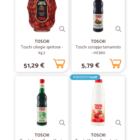
Ottimo servizio e consegna veloce
Ottimo servizio e consegna veloce! Che non è più scontato purtroppo.
Grazie !
—
Franco G.
TOSCHI
TOSCHI
18/03/2025
Toschi ciliegie spiritose -
Toschi sciroppo tamarindo
Veloci e efficienti
kg.2
- ml.560
Ottima gestione a riguardo gli ordini
51,29 €
5,79 €
RIBASSATO
13,45€
—
Franco V.
16/01/2024
AZIENDA OTTIMA
Personale molto competente, cordiale e preparato, spedizioni
velocissime e rapporto qualità prezzo eccellente. Questa azienda la
consiglio vivamente a tutti .
—
Marco R.
01/11/2023
TOSCHI
TOSCHI
prima volta : OK