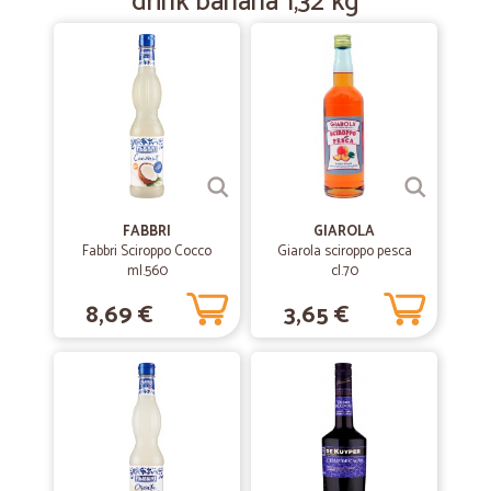
drink banana 1,32 kg
FABBRI
GIAROLA
Fabbri Sciroppo Cocco
Giarola sciroppo pesca
ml.560
cl.70
8,69 €
3,65 €