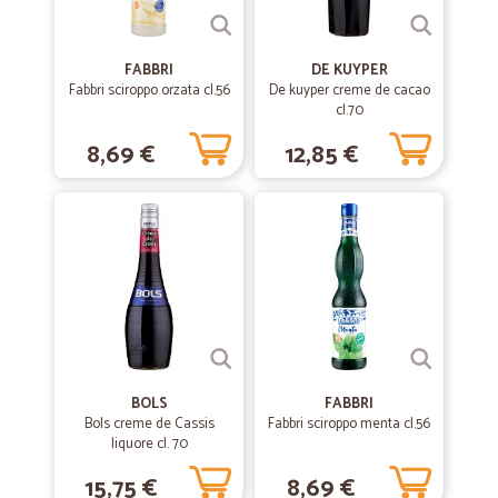
FABBRI
DE KUYPER
Fabbri sciroppo orzata cl.56
De kuyper creme de cacao
cl.70
8,69 €
12,85 €
BOLS
FABBRI
Bols creme de Cassis
Fabbri sciroppo menta cl.56
liquore cl. 70
15,75 €
8,69 €