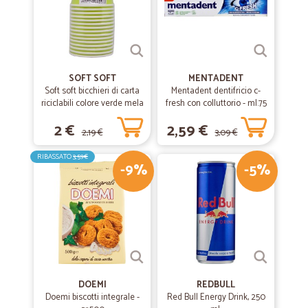
SOFT SOFT
MENTADENT
Soft soft bicchieri di carta
Mentadent dentifricio c-
riciclabili colore verde mela
fresh con colluttorio - ml.75
cl.20 pz.15
2 €
2,59 €
2,19 €
3,09 €
RIBASSATO
3,59€
-9%
-5%
DOEMI
REDBULL
Doemi biscotti integrale -
Red Bull Energy Drink, 250