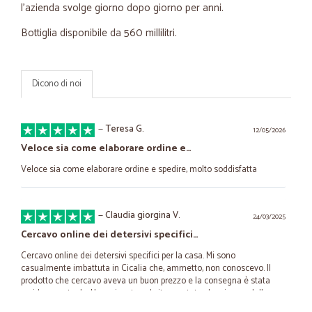
l'azienda svolge giorno dopo giorno per anni.
Bottiglia disponibile da 560 millilitri.
Dicono di noi
—
Teresa G.
12/05/2026
Veloce sia come elaborare ordine e…
Veloce sia come elaborare ordine e spedire, molto soddisfatta
—
Claudia giorgina V.
24/03/2025
Cercavo online dei detersivi specifici…
Cercavo online dei detersivi specifici per la casa. Mi sono
casualmente imbattuta in Cicalia che, ammetto, non conoscevo. Il
prodotto che cercavo aveva un buon prezzo e la consegna è stata
rapida e puntuale. Ho curiosato sul sito e notato che ci sono delle
buone offerte. Tornerò! Grazie per il servizio reso.