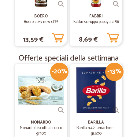
BOERO
FABBRI
Boero coky new cl.75
Fabbri sciroppo papaya cl.56
13,59 €
8,69 €
Offerte speciali della settimana
-20%
-13%
MONARDO
BARILLA
Monardo biscotti al cocco
Barilla n.42 lumachine -
gr.100
gr.500