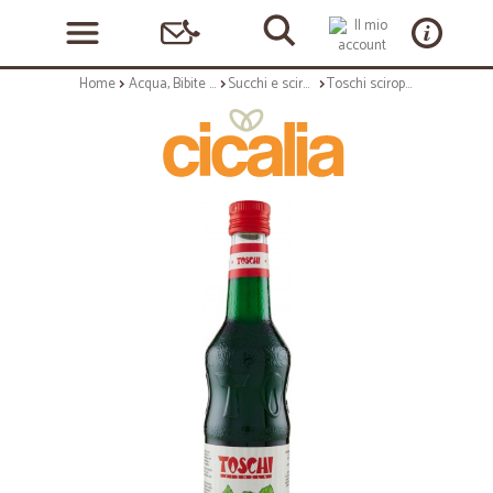
Home
Acqua, Bibite e Alcolici
Succhi e sciroppi
Toschi sciroppo menta - ml.560