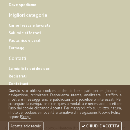
Dove spediamo
Migliori categorie
Carne fresca e lavorata
Salumi e affettati
Pasta, riso e cerali
Formaggi
Contatti
La mia lista dei desideri
Registrati
Contattaci
Questo sito utilizza cookies anche di terze parti per migliorare la
navigazione, ottimizzare l'esperienza utente, analizzare il traffico e
mostrare messaggi anche pubblicitari che potrebbero interessati. Per
proseguire la navigazione con questa modalità è necessario accettare
l'uso dei cookie cliccando Accetta. Per maggiori info su utilizzo, natura,
rifiuto dei cookies e modalità alternative di navigazione: [
Cookie Policy
]
oppure [
Scegli
]
Accetta solo tecnici
CHIUDI E ACCETTA
Cicalia srl - via Acerbi 35 - 46100 - Mantova (MN) - P.iva 02508120207 - C.Fisc