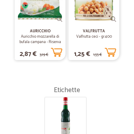
AURICCHIO
VALFRUTTA
Auricchio mozzarella di
Valfrutta ceci - gr.400
bufala campana - Riserva
esclusiva gr.125
2,87 €
1,25 €
3,19 €
1,55 €
Etichette