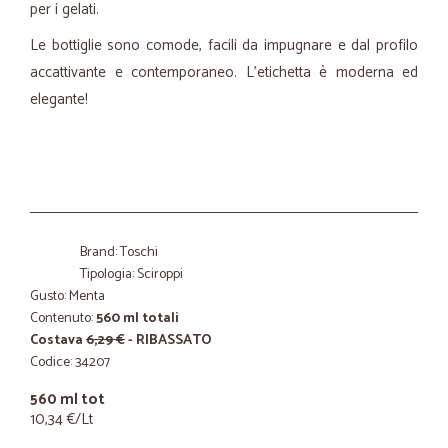
per i gelati.
Le bottiglie sono comode, facili da impugnare e dal profilo
accattivante e contemporaneo. L'etichetta è moderna ed
elegante!
Brand: Toschi
Tipologia: Sciroppi
Gusto: Menta
Contenuto:
560 ml totali
Costava
6,29 €
- RIBASSATO
Codice: 34207
560 ml tot
10,34 €/Lt