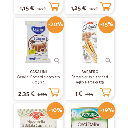
1,15 €
1,25 €
1,45 €
1,45 €
-20%
-15%
CASALINI
BARBERO
Casalini Cornetti cioccolato
Barbero grissini torinesi
6 x 50 g
aglio e erbe gr.125
2,35 €
1 €
2,95 €
1,19 €
-10%
-19%