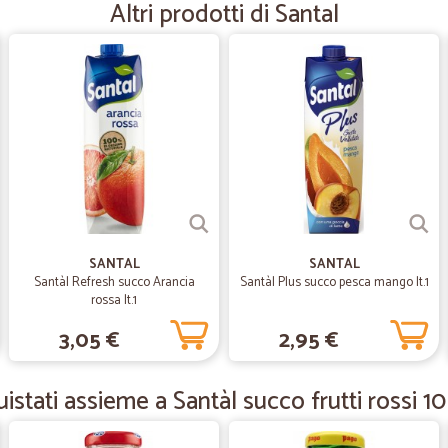
Altri prodotti di Santal
—
Cristina G.
Sempre perfetti
Sempre perfetti
—
Stefano M.
Ottimo servizio
Ottimo servizio. I pacchi sono velo
Ho avuto necessità di parlare con l
SANTAL
SANTAL
comprensivo Chiaramente i prezzi 
Santàl Refresh succo Arancia
Santàl Plus succo pesca mango lt.1
rossa lt.1
3,05 €
2,95 €
—
Ciro N.
Ottimi prodotti igienizzanti.
stati assieme a Santàl succo frutti rossi 10 
Ottimi prodotti, buon prezzo, ma un 
giudicare.