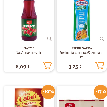
NATY'S
STERILGARDA
Naty's cranberry - lt.1
Sterilgarda succo 100% tropicale -
lt.1
8,09 €
3,25 €
-10%
-17%