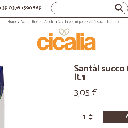
+39 0376 1590669
Home
Acqua, Bibite e Alcolici
Succhi e sciroppi
Santàl succo frutti rossi 10 vitamine lt.1
Santàl succo 
lt.1
3,05 €