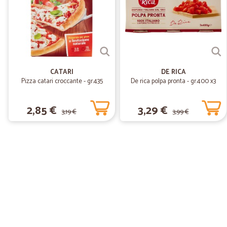
CATARI
DE RICA
Pizza catari croccante - gr.435
De rica polpa pronta - gr.400 x3
2,85 €
3,29 €
3,19 €
3,99 €