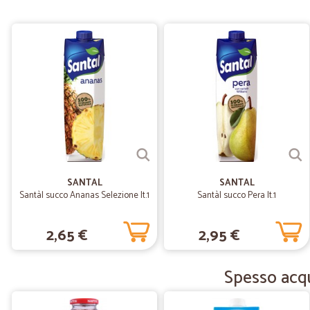
SANTAL
SANTAL
Santàl succo Ananas Selezione lt.1
Santàl succo Pera lt.1
2,65 €
2,95 €
Spesso acqui