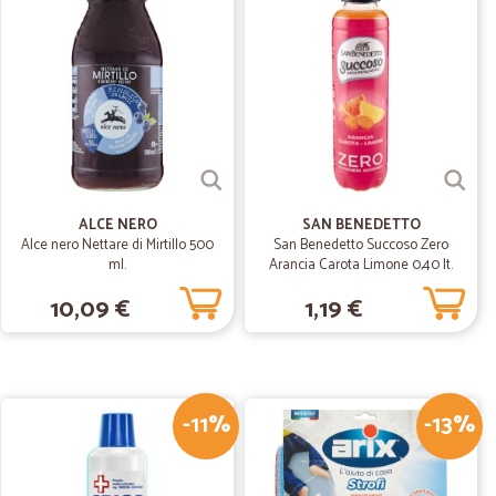
21/02/2020
...
fetto
16/12/2019
ALCE NERO
SAN BENEDETTO
Alce nero Nettare di Mirtillo 500
San Benedetto Succoso Zero
ml.
Arancia Carota Limone 0,40 lt.
10,09 €
1,19 €
20/12/2019
-11%
-13%
B.
25/03/2019