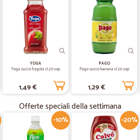
—
Bettarini R.
Tutto secondo le aspettative
Tutto secondo le aspettative.... Per
—
Rosario F.
Puntuali e precisi
YOGA
PAGO
Yoga succo fragola cl.20 vap
Pago succo banana cl.20 vap
Puntuali e precisi
1,49 €
1,29 €
—
Enzo R.
Ottimo prodotto.
Offerte speciali della settimana
Ottimo prodotto.
-10%
-20%
—
Giampaolo 
ottimo servizio