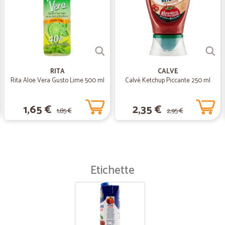
ottimo servizio
RITA
CALVE
Rita Aloe Vera Gusto Lime 500 ml
Calvè Ketchup Piccante 250 ml
1,65 €
2,35 €
1,85 €
2,95 €
Etichette