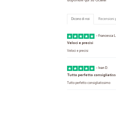
disponibili qui su Cicalia!
Dicono di noi
Recensioni 
—
Francesca L
Veloci e precisi
Veloci e precisi
—
Ivan D.
Tutto perfetto consigliatis
Tutto perfetto consigliatissimo
—
Patrizia C.
Da ripetere.
Consegna molto curata e precisa .