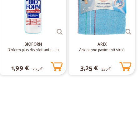
BIOFORM
ARIX
Bioform plus disinfettante - lt.1
Arix panno pavimenti strofi
1,99 €
3,25 €
2,25 €
3,75 €