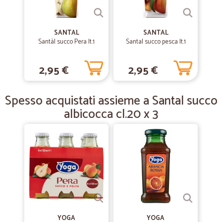
ottimo servizio
ottimo servizio
SANTAL
SANTAL
Santàl succo Pera lt.1
Santal succo pesca lt.1
—
Mota de azevedo L.
26/02/2020
decisamente 5 stelle
2,95 €
2,95 €
decisamente 5 stelle: puntuale, ottimo imballaggio e prodotti ben
conservati.
Spesso acquistati assieme a Santal succo
albicocca cl.20 x 3
—
Lorenzo M.
04/12/2018
Buon servizio
Buon servizio
YOGA
YOGA