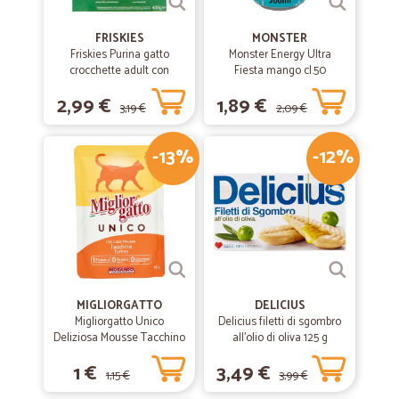
FRISKIES
MONSTER
Friskies Purina gatto
Monster Energy Ultra
crocchette adult con
Fiesta mango cl.50
coniglio, pollo e verdure
2,99 €
1,89 €
scatola gr.400
3,19 €
2,09 €
-13%
-12%
MIGLIORGATTO
DELICIUS
Migliorgatto Unico
Delicius filetti di sgombro
Deliziosa Mousse Tacchino
all'olio di oliva 125 g
85 gr.
1 €
3,49 €
1,15 €
3,99 €