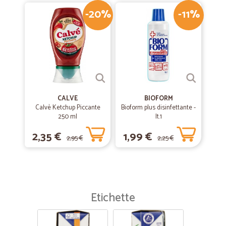
-20%
-11%
CALVE
BIOFORM
Calvè Ketchup Piccante
Bioform plus disinfettante -
250 ml
lt.1
2,35 €
1,99 €
2,95 €
2,25 €
Etichette