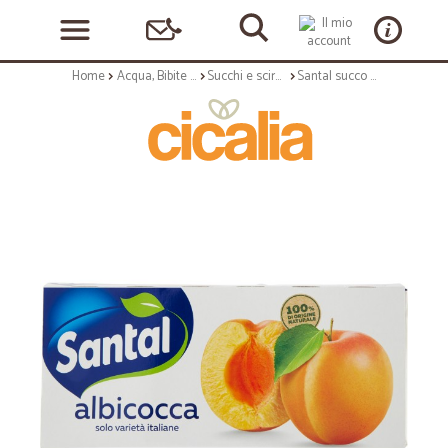
Home
Acqua, Bibite e Alcolici
Succhi e sciroppi
Santal succo albicocca cl.20 x 3