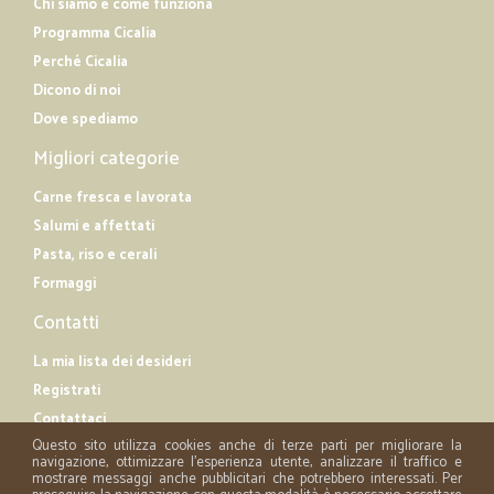
Chi siamo e come funziona
Programma Cicalia
Perché Cicalia
Dicono di noi
Dove spediamo
Migliori categorie
Carne fresca e lavorata
Salumi e affettati
Pasta, riso e cerali
Formaggi
Contatti
La mia lista dei desideri
Registrati
Contattaci
Questo sito utilizza cookies anche di terze parti per migliorare la
navigazione, ottimizzare l'esperienza utente, analizzare il traffico e
mostrare messaggi anche pubblicitari che potrebbero interessati. Per