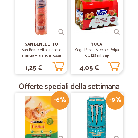
SAN BENEDETTO
YOGA
San Benedetto succoso
Yoga Pesca Succo e Polpa
arancia + arancia rossa
6 x 125 ml. vap
cl.40
1,25 €
4,05 €
Offerte speciali della settimana
-6%
-9%