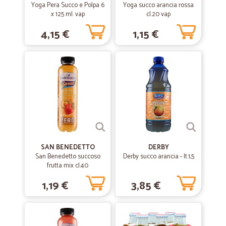
Yoga Pera Succo e Polpa 6
Yoga succo arancia rossa
x 125 ml. vap
cl.20 vap
4,15 €
1,15 €
SAN BENEDETTO
DERBY
San Benedetto succoso
Derby succo arancia - lt.1,5
frutta mix cl.40
1,19 €
3,85 €