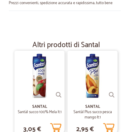
Prezzi convenienti, spedizione accurata e rapidissima, tutto bene
—
Giuseppe R.
01/05/2022
come al solito tutto perfetto.....Ricci…
come al solito tutto perfetto.....Ricci Giuseppe ciao alla prossima
Altri prodotti di Santal
—
Trustpilot
19/11/2020
Consigliato, servizio eccellente!
Ho concluso il mio primo ordine e mi sono trovata molto bene. Ho
ordinato il 17/11 e la spesa mi è stata recapitata il 19/11. Il sito mi
garantiva la consegna entro il 18/11 (quindi un solo giorno lavorativo)
ma, dato il periodo in cui ci troviamo, non posso lamentarmi. È raro
trovare un servizio di spesa a domicilio con tempi di elaborazione e
consegna così bassi. Il call center è sempre attivo e la receptionist
SANTAL
SANTAL
molto cortese. La qualità dei prodotti è ottima, specialmente la
Santàl succo 100% Mela lt.1
Santàl Plus succo pesca
macelleria. Per il prezzo invece darei un 4/5, stiamo in una fascia
mango lt.1
abbastanza alta ma parliamo anche di prodotti di marca. Non si tratta
di un discount, diciamolo, ma secondo me il sovrapprezzo vale la
3,05 €
2,95 €
pena per il servizio.