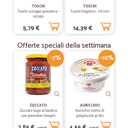
TOSCHI
TOSCHI
Toschi sciroppo granatina -
Toschi fragolino - ml.700
ml.560
5,79 €
14,39 €
Offerte speciali della settimana
-7%
-10%
ZUCCATO
AURICCHIO
Zuccato sugo al basilico
Auricchio crema di
con pomodori ciliegini
gorgonzola gr.150
interi freschi gr.370
2,85 €
4,55 €