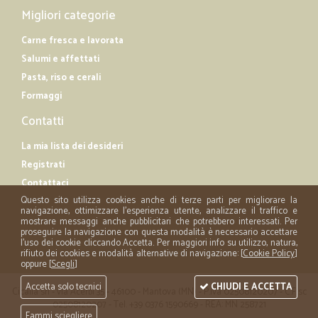
Migliori categorie
Carne fresca e lavorata
Salumi e affettati
Pasta, riso e cerali
Formaggi
Contatti
La mia lista dei desideri
Registrati
Contattaci
Questo sito utilizza cookies anche di terze parti per migliorare la
navigazione, ottimizzare l'esperienza utente, analizzare il traffico e
mostrare messaggi anche pubblicitari che potrebbero interessati. Per
proseguire la navigazione con questa modalità è necessario accettare
l'uso dei cookie cliccando Accetta. Per maggiori info su utilizzo, natura,
rifiuto dei cookies e modalità alternative di navigazione: [
Cookie Policy
]
oppure [
Scegli
]
Accetta solo tecnici
CHIUDI E ACCETTA
Cicalia srl - via Acerbi 35 - 46100 - Mantova (MN) - P.iva 02508120207 - C.Fisc
02508120207 - Tel. +39 0376 1590669 - REA: MN 258721
Fammi sciegliere