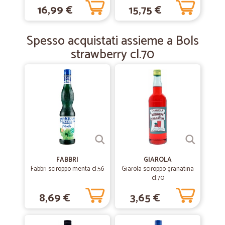
Ottimo prezzo e consegna veloce e puntuale. Raccomandatissimo!
16,99 €
15,75 €
Spesso acquistati assieme a Bols
strawberry cl.70
FABBRI
GIAROLA
Fabbri sciroppo menta cl.56
Giarola sciroppo granatina
cl.70
8,69 €
3,65 €