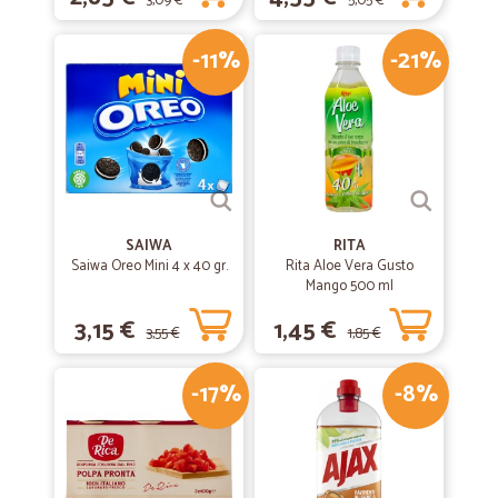
3,09 €
5,05 €
-11%
-21%
SAIWA
RITA
Saiwa Oreo Mini 4 x 40 gr.
Rita Aloe Vera Gusto
Mango 500 ml
3,15 €
1,45 €
3,55 €
1,85 €
-17%
-8%