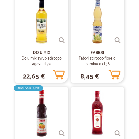
DO U MIX
FABBRI
Do u mix syrup sciroppo
Fabbri sciroppo fiore di
agave cl.70
sambuco cl.56
22,65 €
8,45 €
RIBASSATO
6,29€