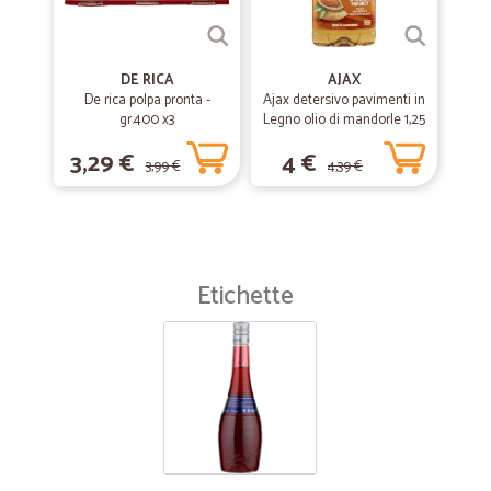
DE RICA
AJAX
De rica polpa pronta -
Ajax detersivo pavimenti in
gr.400 x3
Legno olio di mandorle 1,25
L
3,29 €
4 €
3,99 €
4,39 €
Etichette