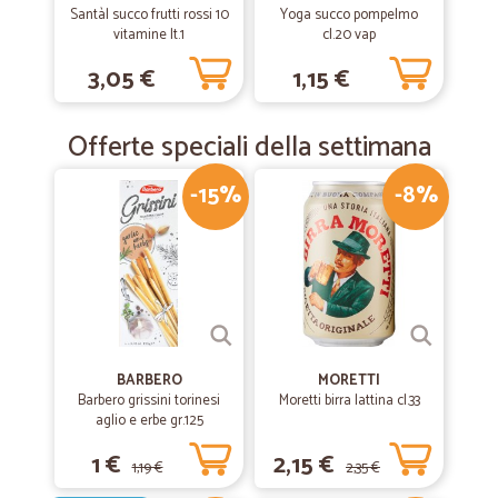
Santàl succo frutti rossi 10
Yoga succo pompelmo
vitamine lt.1
cl.20 vap
3,05 €
1,15 €
Offerte speciali della settimana
-15%
-8%
BARBERO
MORETTI
Barbero grissini torinesi
Moretti birra lattina cl.33
aglio e erbe gr.125
1 €
2,15 €
1,19 €
2,35 €