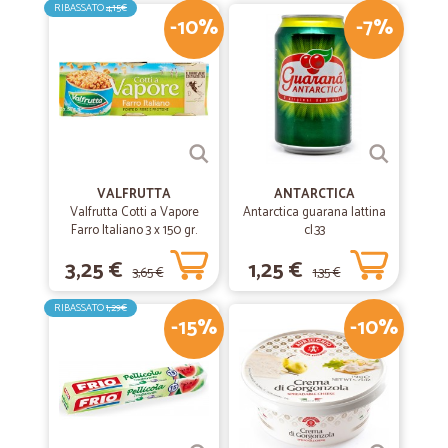
RIBASSATO
4,15€
-10%
-7%
VALFRUTTA
ANTARCTICA
Valfrutta Cotti a Vapore
Antarctica guarana lattina
Farro Italiano 3 x 150 gr.
cl.33
3,25 €
1,25 €
3,65 €
1,35 €
RIBASSATO
1,29€
-15%
-10%