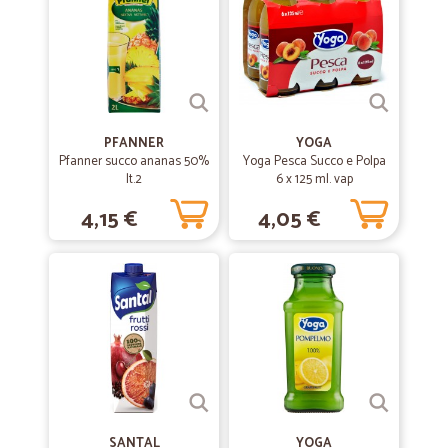
PFANNER
YOGA
Pfanner succo ananas 50%
Yoga Pesca Succo e Polpa
lt.2
6 x 125 ml. vap
4,15 €
4,05 €
SANTAL
YOGA