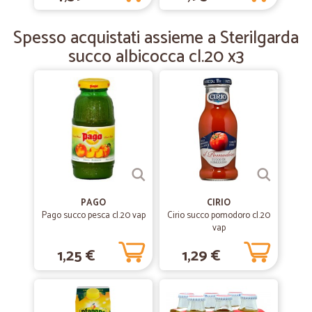
—
Giuseppe C.
04/12/2018
Spesso acquistati assieme a Sterilgarda
Ottimo e puntuale il servizio
succo albicocca cl.20 x3
Ottimo e puntuale il servizio. È come un normale supermercato.
PAGO
CIRIO
Pago succo pesca cl.20 vap
Cirio succo pomodoro cl.20
vap
1,25 €
1,29 €