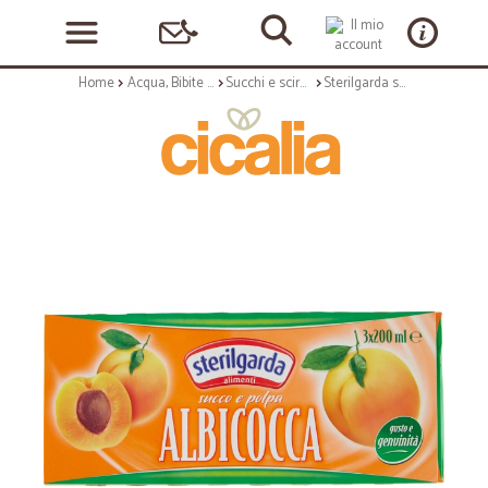
Home
Acqua, Bibite e Alcolici
Succhi e sciroppi
Sterilgarda succo albicocca cl.20 x3