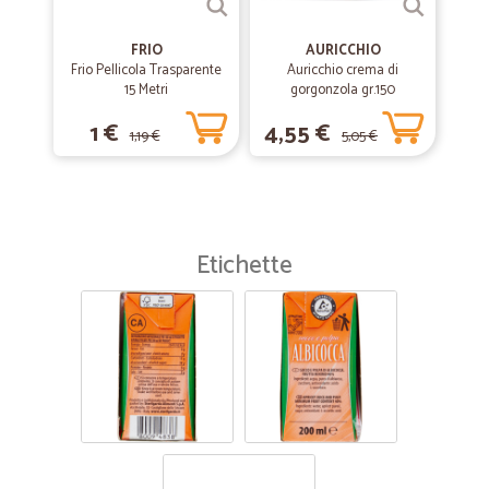
FRIO
AURICCHIO
Frio Pellicola Trasparente
Auricchio crema di
15 Metri
gorgonzola gr.150
1 €
4,55 €
1,19 €
5,05 €
Etichette