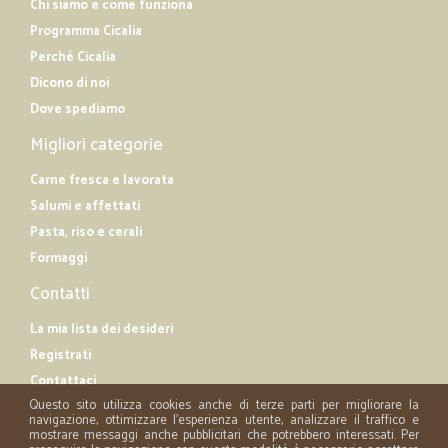
Chi siamo e come funziona
Programma Cicalia
Perché Cicalia
Dicono di noi
Dove spediamo
Migliori categorie
Carne fresca e lavorata
Salumi e affettati
Pasta, riso e cerali
Formaggi
Contatti
La mia lista dei desideri
Registrati
Contattaci
Questo sito utilizza cookies anche di terze parti per migliorare la
navigazione, ottimizzare l'esperienza utente, analizzare il traffico e
mostrare messaggi anche pubblicitari che potrebbero interessati. Per