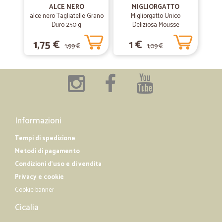
Ottimi prodotti, anche freschi, arrivati in condizioni perfette.
ALCE NERO
MIGLIORGATTO
alce nero Tagliatelle Grano
Migliorgatto Unico
Duro 250 g
Deliziosa Mousse
—
Giorgio C.
Prosciutto 85 gr.
15/06/2019
1,75 €
1 €
1,99 €
1,09 €
glie ne do 5 perchè hanno i prezzi…
glie ne do 5 perchè hanno i prezzi migliori di tutti e le migliori marche
e sono sempre rapidi nelle spedizioni...
Informazioni
Tempi di spedizione
Metodi di pagamento
Condizioni d'uso e di vendita
Privacy e cookie
Cookie banner
Cicalia