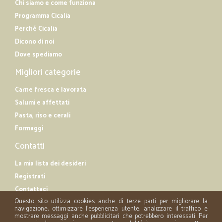
Chi siamo e come funziona
Programma Cicalia
Perché Cicalia
Dicono di noi
Dove spediamo
Migliori categorie
Carne fresca e lavorata
Salumi e affettati
Pasta, riso e cerali
Formaggi
Contatti
La mia lista dei desideri
Registrati
Contattaci
Questo sito utilizza cookies anche di terze parti per migliorare la
navigazione, ottimizzare l'esperienza utente, analizzare il traffico e
mostrare messaggi anche pubblicitari che potrebbero interessati. Per