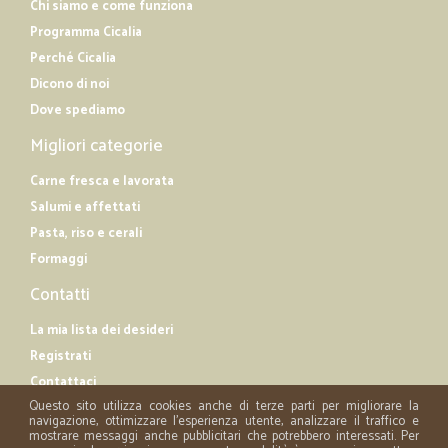
Chi siamo e come funziona
Programma Cicalia
Perché Cicalia
Dicono di noi
Dove spediamo
Migliori categorie
Carne fresca e lavorata
Salumi e affettati
Pasta, riso e cerali
Formaggi
Contatti
La mia lista dei desideri
Registrati
Contattaci
Questo sito utilizza cookies anche di terze parti per migliorare la
navigazione, ottimizzare l'esperienza utente, analizzare il traffico e
mostrare messaggi anche pubblicitari che potrebbero interessati. Per