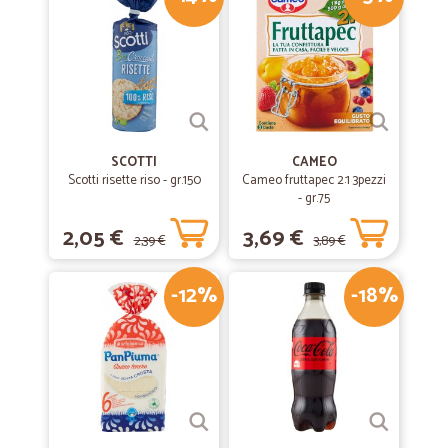
—
Claudia R.
18/01/2021
Fornitore serio,spedizione…
Fornitore serio,spedizione velocissima,costi contenuti.
SCOTTI
CAMEO
Scotti risette riso - gr.150
—
Mario P.
Cameo fruttapec 2:1 3pezzi
01/04/2019
- gr.75
Come sempre....tutto perfetto!
2,05 €
3,69 €
Come sempre, Venditore eccellente...veloce e preciso,..prodotto
2,39 €
3,89 €
conforme alla descrizione. Consigliato!
-12%
-18%
—
Riccardo B.
29/03/2019
servizio efficiente e professionale
servizio efficiente e professionale
—
Michele D.