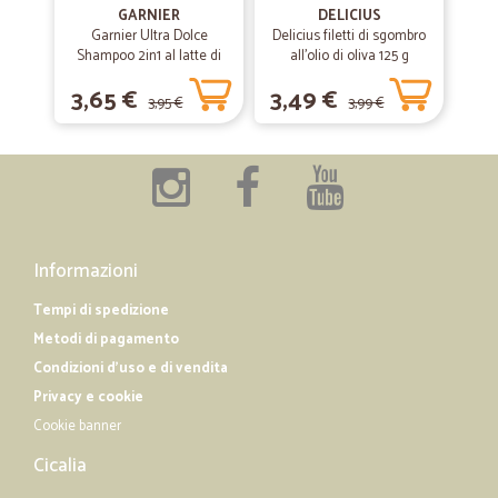
26/02/2019
GARNIER
DELICIUS
Tutto perfetto,grande varietà di…
Garnier Ultra Dolce
Delicius filetti di sgombro
Shampoo 2in1 al latte di
all'olio di oliva 125 g
Tutto perfetto,grande varietà di prodotti,ho ordinato 10 confezioni di
Vaniglia e polpa di Papaya
biscotti che non trovo mai dove abito! Le confezioni sono arrivate
3,65 €
3,49 €
per capelli lunghi, 300 ml.
perfettamente integre rispettando i tempi di spedizione.
3,95 €
3,99 €
—
Riccardo B.
29/01/2019
Velocissimi
Velocissimi, precisi. Da fare concorrenza al servizio di amazon.
Informazioni
Tempi di spedizione
Metodi di pagamento
Condizioni d'uso e di vendita
Privacy e cookie
Cookie banner
Cicalia