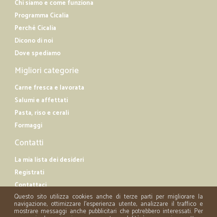
Chi siamo e come funziona
Programma Cicalia
Perché Cicalia
Dicono di noi
Dove spediamo
Migliori categorie
Carne fresca e lavorata
Salumi e affettati
Pasta, riso e cerali
Formaggi
Contatti
La mia lista dei desideri
Registrati
Contattaci
Questo sito utilizza cookies anche di terze parti per migliorare la
navigazione, ottimizzare l'esperienza utente, analizzare il traffico e
mostrare messaggi anche pubblicitari che potrebbero interessati. Per