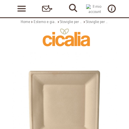
Home
Esterno e giardino
Stoviglie per esterni
Stoviglie per outdoor: Pure piatto in canna da zucchero 26 x 26 cm naturale 50 pz