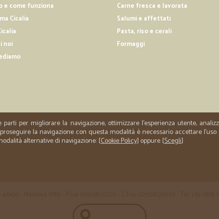
o e come funziona
Carne fresca e lavorata
—
Samanta V.
a Cicalia
Salumi e affettati
Ho fatto la spesa per la prim
icalia
Pasta, riso e cerali
i noi
Formaggi
Ho fatto la spesa per la prima vol
facendo la lista per la prossima sp
ediamo
—
Manuela T.
Precisione e professionalità
Precisione e professionalità. Prodotto
e parti per migliorare la navigazione, ottimizzare l'esperienza utente, anali
er proseguire la navigazione con questa modalità è necessario accettare l'uso
 modalità alternative di navigazione: [
Cookie Policy
] oppure [
Scegli
]
 35 - 46100 - Mantova (MN) - P.iva 02508120207 - C.Fisc 02508120207 - Tel. +39 0376