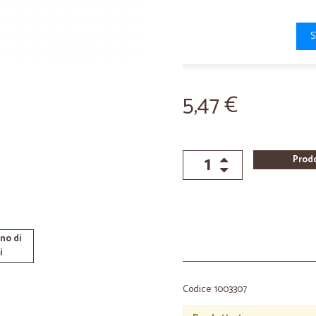
S
5,47 €
Prod
no di
i
Codice: 1003307