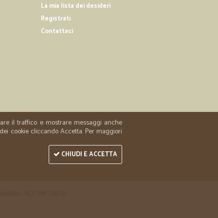
La mia lista dei desideri
Registrati
08/02/2020
a volta e…
Contattaci
ta e sono rimasta molto ma molto soddisfatta. Sto già
esa
19/11/2019
 eccezionale!!!!!!!!!
zzare il traffico e mostrare messaggi anche
 dei cookie cliccando Accetta. Per maggiori
CHIUDI E ACCETTA
 1590669 - REA: MN 258721