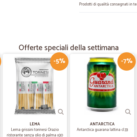
Prodotti di qualità consegnati in t
—
Sandra P.
La merce è arrivata veloce
La merce è arrivata velocemente, t
Offerte speciali della settimana
-5%
-7%
—
Mauro P.
merce ok
merce ok , prezzo esposto chiarame
attesa per 3 giorni poi il corriere si
—
Isabella R.
Tutto bene
Tutto bene. Piccoli problemi con la 
LEMA
ANTARCTICA
attraverso personale gentile e disp
Lema grissini torinesi Orazio
Antarctica guarana lattina cl.33
ristorante senza olio di palma x30