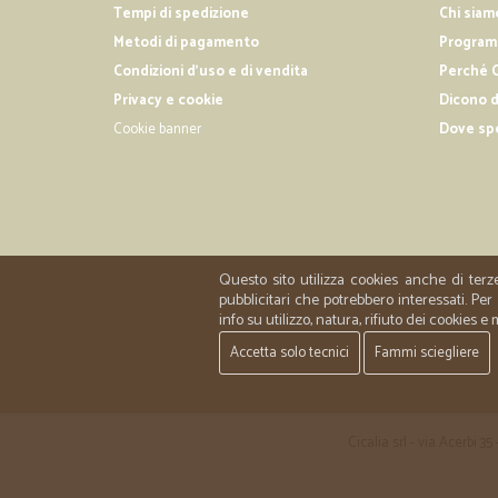
Tempi di spedizione
Chi siam
Metodi di pagamento
Programm
Condizioni d'uso e di vendita
Perché C
Privacy e cookie
Dicono d
Cookie banner
Dove sp
Questo sito utilizza cookies anche di terz
pubblicitari che potrebbero interessati. P
info su utilizzo, natura, rifiuto dei cookies e
Accetta solo tecnici
Fammi sciegliere
Cicalia srl - via Acerbi