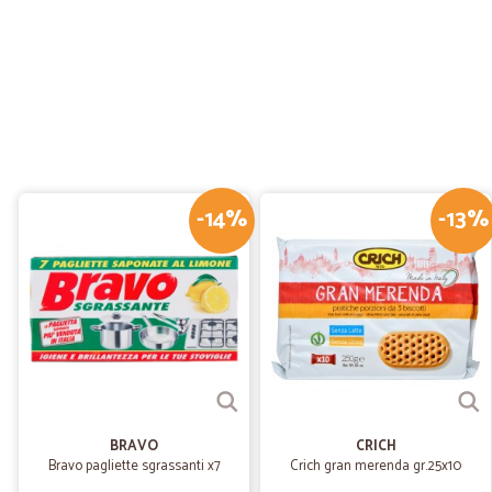
-14%
-13%
BRAVO
CRICH
Bravo pagliette sgrassanti x7
Crich gran merenda gr.25x10