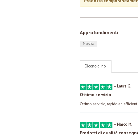
Prodotto temporaneament
Approfondimenti
Mostra
Dicono di noi
—
Laura G.
Ottimo servizio
Ottimo servizio, rapido ed efficient
—
Marco M.
Prodotti di qualità consegna