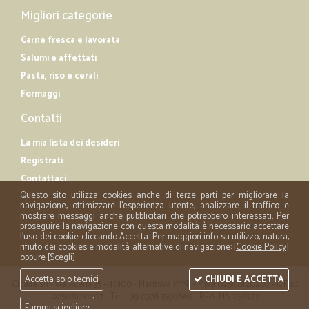
Migliori categorie
Carne fresca e lavorata
Salumi e affettati
Pasta, riso e cerali
Formaggi
Contatti
La mia lista dei desideri
Registrati
Contattaci
Questo sito utilizza cookies anche di terze parti per migliorare la
navigazione, ottimizzare l'esperienza utente, analizzare il traffico e
mostrare messaggi anche pubblicitari che potrebbero interessati. Per
proseguire la navigazione con questa modalità è necessario accettare
l'uso dei cookie cliccando Accetta. Per maggiori info su utilizzo, natura,
rifiuto dei cookies e modalità alternative di navigazione: [
Cookie Policy
]
oppure [
Scegli
]
Accetta solo tecnici
CHIUDI E ACCETTA
Cicalia srl - via Acerbi 35 - 46100 - Mantova (MN) - P.iva 02508120207 - C.Fisc
02508120207 - Tel. +39 0376 1590669 - REA: MN 258721
Fammi sciegliere