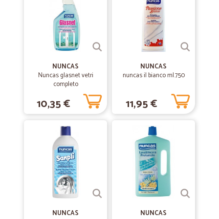
Sono cliente da L
Sono cliente da L, anno scorso e in questo tempo avevo ordinato
tanti prodotti da CICALIA e sono stato sempre sodisfata! Propongo a
tutti questo supermercato!
—
Anna T.
NUNCAS
NUNCAS
30/11/2021
Nuncas glasnet vetri
nuncas il bianco ml.750
Ottimo servizio!
completo
Ottimo servizio!
10,35 €
11,95 €
—
Tatjana S.
12/11/2021
Tutto top! Consegna, veloce, merce bene imbalato
Sodissfata, meno male che esiste una cosa fidabile e sera come
Cicalia
—
Giulia D.
06/10/2020
Tutto Ok e veloce
NUNCAS
NUNCAS