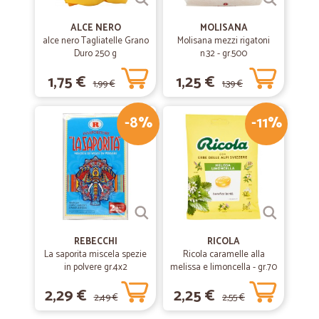
ALCE NERO
MOLISANA
alce nero Tagliatelle Grano
Molisana mezzi rigatoni
Duro 250 g
n.32 - gr.500
1,75 €
1,25 €
1,99 €
1,39 €
-8%
-11%
REBECCHI
RICOLA
La saporita miscela spezie
Ricola caramelle alla
in polvere gr.4x2
melissa e limoncella - gr.70
2,29 €
2,25 €
2,49 €
2,55 €