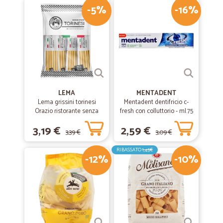
-5%
-16%
LEMA
MENTADENT
Lema grissini torinesi
Mentadent dentifricio c-
Orazio ristorante senza
fresh con colluttorio - ml.75
olio di palma x30 gr.450
3,19 €
2,59 €
3,39 €
3,09 €
RIBASSATO
1,45€
-12%
-10%