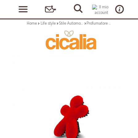
Home
Life style
Stile Automobile
Profumatore - essenza automobile fragranza bloody mary - collezione niki