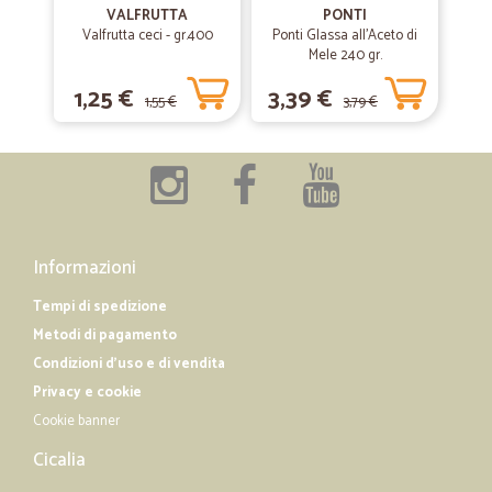
VALFRUTTA
PONTI
—
Alessandro F.
16/11/2019
Valfrutta ceci - gr.400
Ponti Glassa all'Aceto di
Ho già lasciato una recensione…
Mele 240 gr.
Ho già lasciato una recensione positivissima!!!! Ottimo!!! Veramente
1,25 €
3,39 €
1,55 €
3,79 €
perfetto!! Grazie!!
—
Michele T.
01/08/2019
Tutto perfetto grazie
Tutto perfetto grazie
Informazioni
Tempi di spedizione
—
Margherita T.
15/06/2019
Metodi di pagamento
Tutto a posto
Condizioni d'uso e di vendita
Tutto a posto! Azienda molto affidabile e precisa
Privacy e cookie
Cookie banner
Cicalia