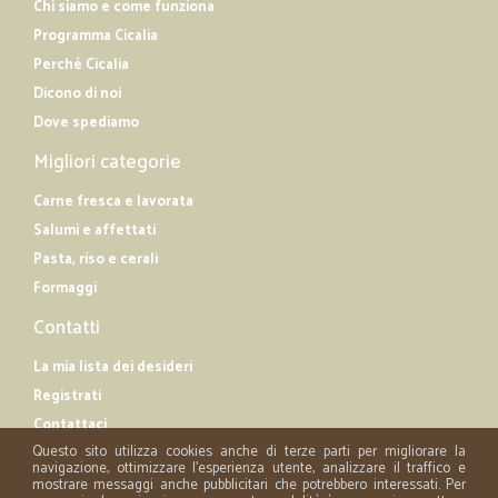
Chi siamo e come funziona
Programma Cicalia
Perché Cicalia
Dicono di noi
Dove spediamo
Migliori categorie
Carne fresca e lavorata
Salumi e affettati
Pasta, riso e cerali
Formaggi
Contatti
La mia lista dei desideri
Registrati
Contattaci
Questo sito utilizza cookies anche di terze parti per migliorare la
navigazione, ottimizzare l'esperienza utente, analizzare il traffico e
mostrare messaggi anche pubblicitari che potrebbero interessati. Per