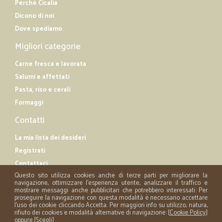
Perché Cicalia
Dicono di noi
Dove spediamo
Migliori categorie
Carne fresca e lavorata
Salumi e affettati
Pasta, riso e cerali
Formaggi
Contatti
La mia lista dei desideri
Registrati
Contattaci
Questo sito utilizza cookies anche di terze parti per migliorare la
navigazione, ottimizzare l'esperienza utente, analizzare il traffico e
mostrare messaggi anche pubblicitari che potrebbero interessati. Per
proseguire la navigazione con questa modalità è necessario accettare
l'uso dei cookie cliccando Accetta. Per maggiori info su utilizzo, natura,
rifiuto dei cookies e modalità alternative di navigazione: [
Cookie Policy
]
oppure [
Scegli
]