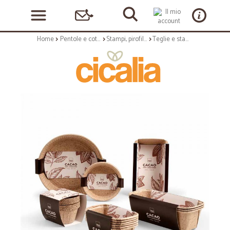
Home
Pentole e cottura
Stampi, pirofile, teglie
Teglie e stampi: Cacao stampo torta 10x2 cm 6 pz