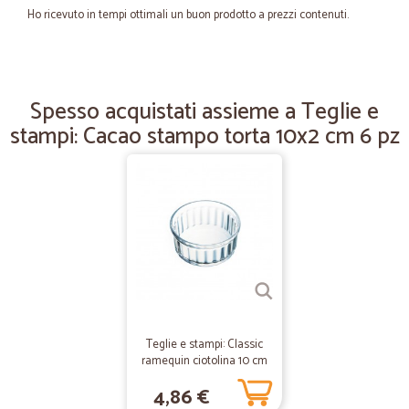
Ho ricevuto in tempi ottimali un buon prodotto a prezzi contenuti.
—
Simone R.
06/09/2025
Grande
Spesso acquistati assieme a Teglie e
stampi: Cacao stampo torta 10x2 cm 6 pz
Servizio rapido e puntuale
—
Guido R.
22/11/2023
ottimo servizio
ottimo servizio
—
Daniela M.
06/06/2021
Veloce, un po' cara
Teglie e stampi: Classic
Veloce, un po' cara, però compensa la comodità di ricevere tutto a
ramequin ciotolina 10 cm
casa. Una delle scatole è arrivata aperta. Sembra non mancasse
0,2 lt
nulla. Consiglio di migliorare l'imballaggio
4,86 €