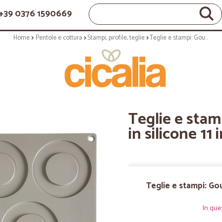
+39 0376 1590669
Home
Pentole e cottura
Stampi, pirofile, teglie
Teglie e stampi: Gourmand stampo in silicone 11 impronte capesante
Teglie e sta
in silicone 1
Teglie e stampi: Go
In que