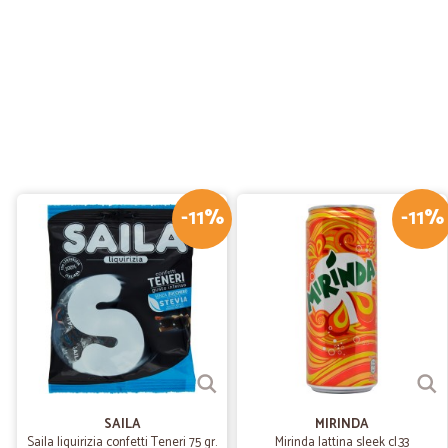
-11%
-11%
SAILA
MIRINDA
Saila liquirizia confetti Teneri 75 gr.
Mirinda lattina sleek cl.33