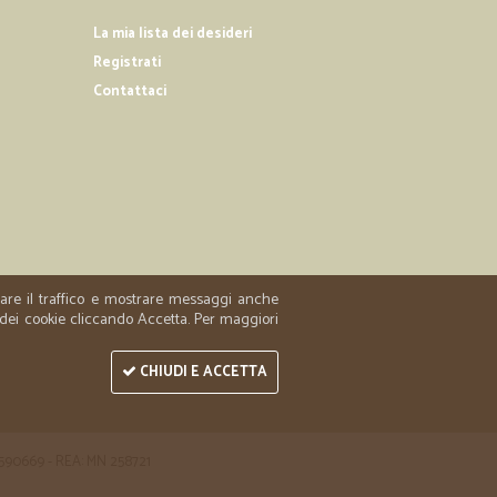
La mia lista dei desideri
B.
11/05/2019
Registrati
Contattaci
ie
05/01/2019
zzare il traffico e mostrare messaggi anche
 dei cookie cliccando Accetta. Per maggiori
06/12/2018
CHIUDI E ACCETTA
oso
 1590669 - REA: MN 258721