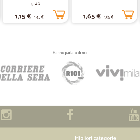
gr.40
1,15 €
1,65 €
1,45 €
1,85 €
—
Gianluca M.
Semplice veloce preciso c
Semplice veloce preciso comodo ,pr
ragionevoli.
Hanno parlato di noi
—
Daniela G.
Ho ordinato delle tisane all
Ho ordinato delle tisane alla frutt
nei tempi indicati. Grazie
—
Stefano A.
salve sono stefano come pr
salve sono stefano come primo ord
ma nulla di grave è stato consegna
Migliori categorie