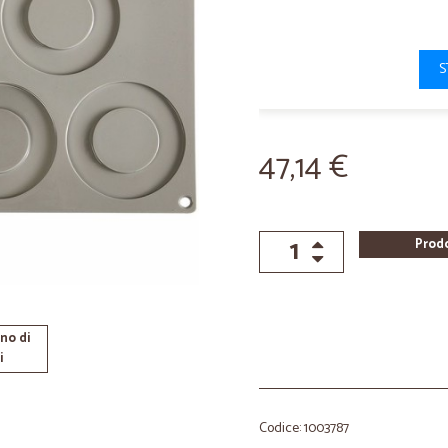
S
47,14 €
Prod
no di
i
Codice: 1003787