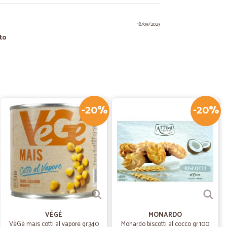
18/09/2023
to
i di consegna brevi e rispettati. Come per tutti gli
'incidenza economica del trasporto.
30/12/2022
-20%
-20%
grande distribuzone di Bologna alle 11 del mattino,
eguente. questa si chiama perfezione!
14/07/2020
roved
ouse and the first shipment was a day late than planned.
anned to arrive on the same day, for some reason,
at, everything was great. Everything I ordered came in
VÉGÉ
MONARDO
damage.
VèGè mais cotti al vapore gr.340
Monardo biscotti al cocco gr.100