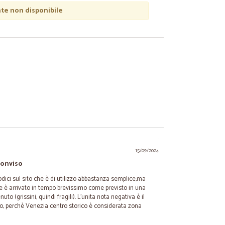
e non disponibile
15/09/2024
Monviso
odici sul sito che è di utilizzo abbastanza semplice,ma
ne è arrivato in tempo brevissimo come previsto in una
to (grissini, quindi fragili). L'unita nota negativa è il
uro, perchè Venezia centro storico è considerata zona