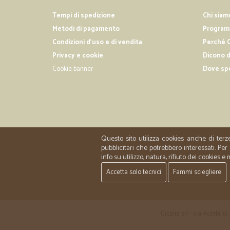
Tempi di spedizione
Chi siam
Metodi di pagamento
Programm
Condizioni d'uso e di vendita
Perché C
Privacy e cookie
Dicono d
Cookie banner
Dove sp
Questo sito utilizza cookies anche di terz
pubblicitari che potrebbero interessati. P
info su utilizzo, natura, rifiuto dei cookies e
Accetta solo tecnici
Fammi sciegliere
Cicalia srl - via Acerbi