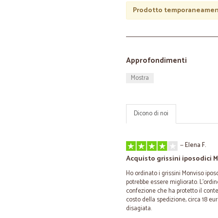
Prodotto temporaneament
Approfondimenti
Mostra
Dicono di noi
—
Elena F.
Acquisto grissini iposodici 
Ho ordinato i grissini Monviso ipos
potrebbe essere migliorato. L'ordi
confezione che ha protetto il contenu
costo della spedizione, circa 18 e
disagiata.