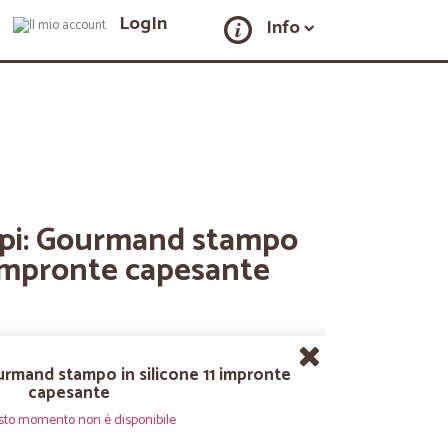
LogIn
Info
mpi: Gourmand stampo
1 impronte capesante
urmand stampo in silicone 11 impronte
capesante
sto momento non è disponibile