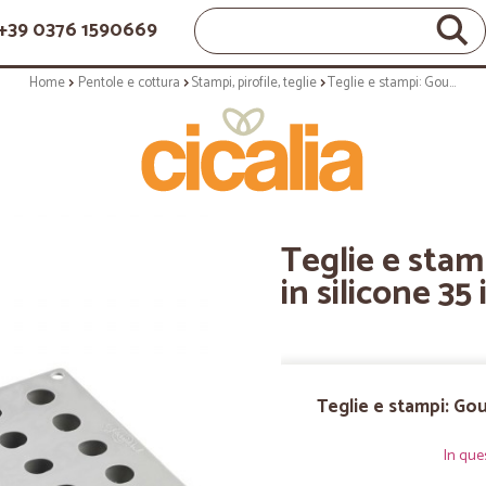
+39 0376 1590669
Home
Pentole e cottura
Stampi, pirofile, teglie
Teglie e stampi: Gourmand stampo in silicone 35 impronte ciliegie
Teglie e sta
in silicone 35
Teglie e stampi: Go
In que