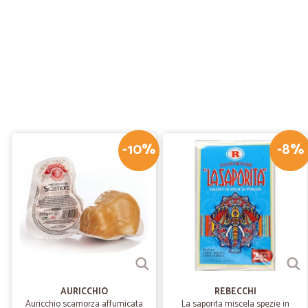
-10%
-8%
AURICCHIO
REBECCHI
Auricchio scamorza affumicata
La saporita miscela spezie in