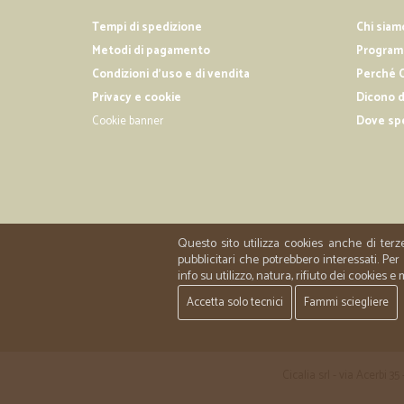
Tempi di spedizione
Chi siam
Metodi di pagamento
Programm
Condizioni d'uso e di vendita
Perché C
Privacy e cookie
Dicono d
Cookie banner
Dove sp
Questo sito utilizza cookies anche di terz
pubblicitari che potrebbero interessati. P
info su utilizzo, natura, rifiuto dei cookies e
Accetta solo tecnici
Fammi sciegliere
Cicalia srl - via Acerbi