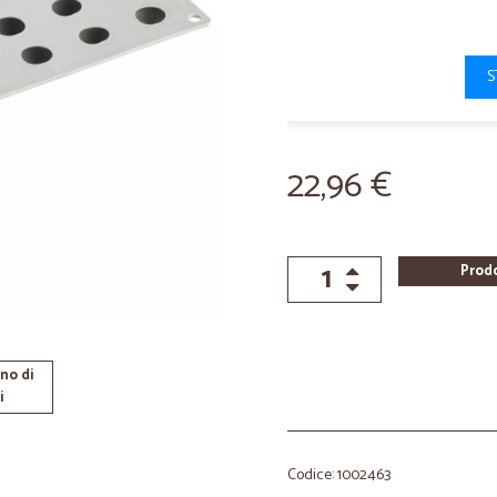
S
22,96 €
Prod
no di
i
Codice: 1002463