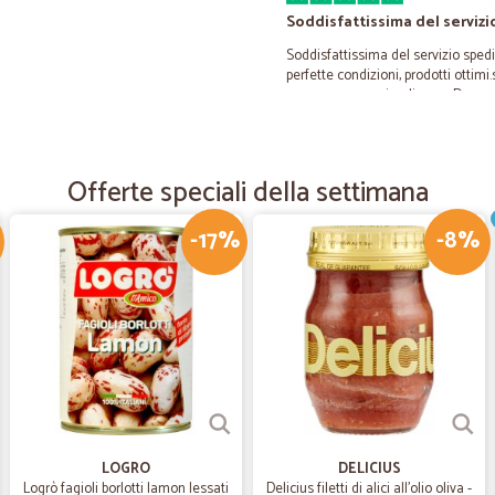
Soddisfattissima del servizi
Soddisfattissima del servizio spe
perfette condizioni, prodotti ottimi
spesa senza uscire di casa. Davve
—
Simona A.
Offerte speciali della settimana
Servizio veloce ed efficient
Servizio veloce ed efficiente
-17%
-8%
—
Viviana N.
Ottimo e veloce.
Sono contenta di "Cicalia", offre o
—
Marco G.
LOGRO
DELICIUS
Affidabile
Logrò fagioli borlotti lamon lessati
Delicius filetti di alici all'olio oliva -