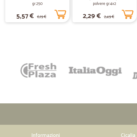
gr.250
polvere gr.4x2
5,57 €
2,29 €
6,19 €
2,49 €
Informazioni
Cicalia