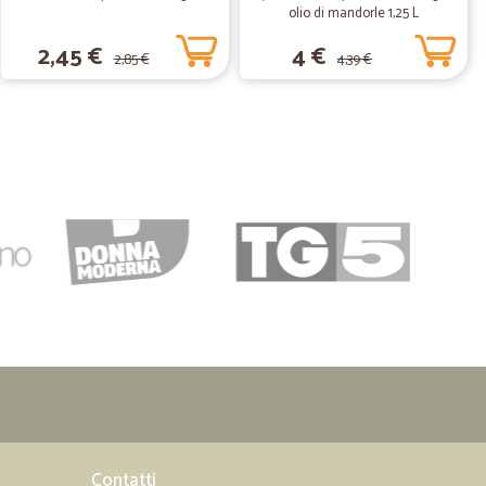
o sia andato tutto bene.
olio di mandorle 1,25 L
2,45 €
4 €
2,85 €
4,39 €
01/02/2022
ande…
stribuzione ma anche di nicchia e specialità
 in una unica soluzione una spesa sia dedicata alla
a veloce e puntuale in un periodo in cui i grandi
o i tempi.
05/01/2022
consegna merce integra e impeccabile,lo consiglio come
05/04/2021
Contatti