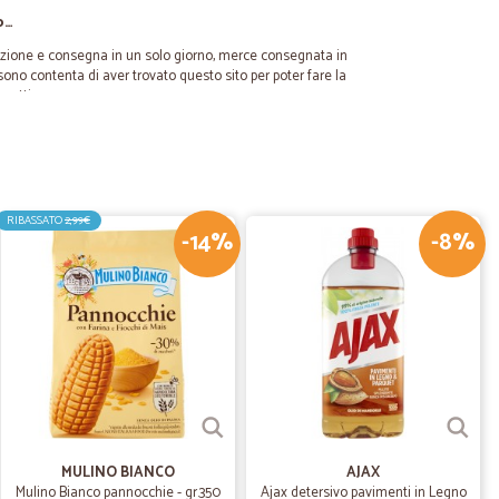
o…
dizione e consegna in un solo giorno, merce consegnata in
.sono contenta di aver trovato questo sito per poter fare la
ro ottimo
23/04/2024
e
RIBASSATO
2,99€
-14%
-8%
31/03/2024
ttimi prodotti. Il mio ordine è arrivato bene e velocemente.
05/07/2022
MULINO BIANCO
AJAX
Mulino Bianco pannocchie - gr.350
Ajax detersivo pavimenti in Legno