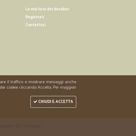
azione! prezzi buoni e spedizioni veloci.
La mia lista dei desideri
Registrati
.
26/09/2020
Contattaci
loce. Ottimo
17/04/2020
E
AZIE!
zzare il traffico e mostrare messaggi anche
 dei cookie cliccando Accetta. Per maggiori
CHIUDI E ACCETTA
 1590669 - REA: MN 258721