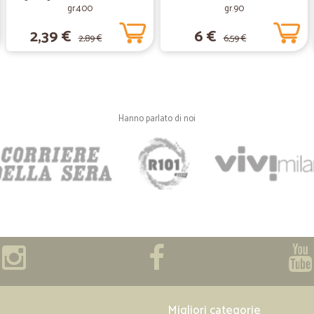
Trattandosi di primo ordine, riteng
gr.400
gr.90
2,39 €
6 €
2,89 €
6,59 €
—
Roberto B.
Cicalia offre prodotti da gr
Cicalia offre prodotti da grande di
gastronomiche. Mi permette di fare
Hanno parlato di noi
"scorta" che al buongusto. Consegn
distributori invece non garantiscon
—
Isabella S.
Servizio eccellente
Servizio eccellente, puntualità e 
servizio
—
Trustpilot
servizio eccellente!
Migliori categorie