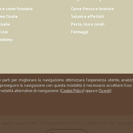
servizio eccellente! ottima comunic
o e come funziona
Carne fresca e lavorata
a Cicalia
Salumi e affettati
—
Carmelina T
icalia
Pasta, riso e cerali
Prezzo competitivo.
i noi
Formaggi
Prezzo competitivo. Spedizione ve
ediamo
—
Gioia C.
SERIZIO PRECISO E PUNTUAL
SERIZIO PRECISO E PUNTUALE, GR
e parti per migliorare la navigazione, ottimizzare l'esperienza utente, anali
er proseguire la navigazione con questa modalità è necessario accettare l'uso
 modalità alternative di navigazione: [
Cookie Policy
] oppure [
Scegli
]
 35 - 46100 - Mantova (MN) - P.iva 02508120207 - C.Fisc 02508120207 - Tel. +39 0376