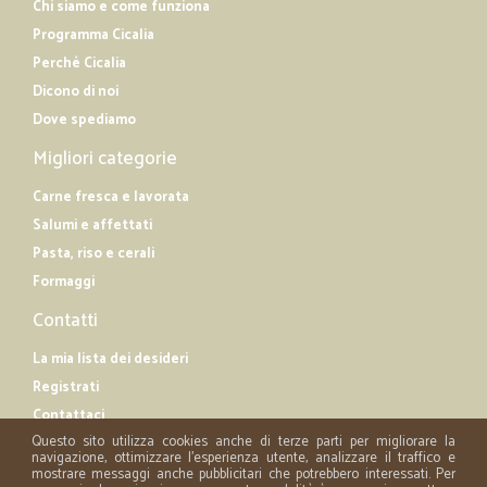
Chi siamo e come funziona
Programma Cicalia
Perché Cicalia
Dicono di noi
Dove spediamo
Migliori categorie
Carne fresca e lavorata
Salumi e affettati
Pasta, riso e cerali
Formaggi
Contatti
La mia lista dei desideri
Registrati
Contattaci
Questo sito utilizza cookies anche di terze parti per migliorare la
navigazione, ottimizzare l'esperienza utente, analizzare il traffico e
mostrare messaggi anche pubblicitari che potrebbero interessati. Per