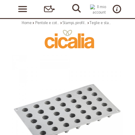
Home
Pentole e cottura
Stampi, pirofile, teglie
Teglie e stampi: Gourmand stampo in silicone 35 impronte lamponi