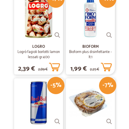
veramente ottimo
Prodotti di ottima qualità. Spedizione ultra veloce. Sito web bene
organizzato. Complimenti
—
Umberto S.
02/01/2020
Recensione
LOGRO
BIOFORM
Logrò fagioli borlotti lamon
Bioform plus disinfettante -
Ottimo servizio Consegne puntualissime in 24 48 ore Prezzi buoni
lessati gr.400
lt.1
normali Trovi qualsiasi cibo bevanda o articolo di qualsiasi Marca o
Produttore Sono Soddisfattissimo Bravi !!!
2,39 €
1,99 €
2,89 €
2,25 €
—
Stefania G.
-5%
-7%
25/11/2019
Ottimo servizio
Sono stati veloci nello spedire merce arrivata perfetta come avevo
ordinato. Sicuramente farò altri ordini.
—
Annalisa L.
02/10/2019