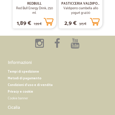
Venditore preciso e veloce
REDBULL
PASTICCERIA VALDIPORRO
Red Bull Energy Drink, 250
Valdiporro ciambella allo
Venditore preciso e veloce! Farina ottima!
ml.
yogurt gr.400
1,89 €
2,9 €
1,99 €
3,15 €
—
Simone D.
22/05/2019
pienamente soddisfatto
pienamente soddisfatto, consegna rapida e merce arrivata in
condizioni perfette!
Informazioni
Tempi di spedizione
Metodi di pagamento
Condizioni d'uso e di vendita
Privacy e cookie
Cookie banner
Cicalia