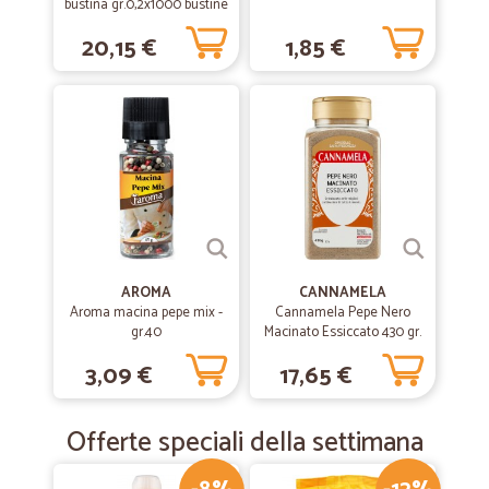
bustina gr.0,2x1000 bustine
20,15 €
1,85 €
AROMA
CANNAMELA
Aroma macina pepe mix -
Cannamela Pepe Nero
gr.40
Macinato Essiccato 430 gr.
3,09 €
17,65 €
Offerte speciali della settimana