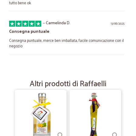
tutto bene ok
—
Carmelinda D.
13/08/2025
Consegna puntuale
Consegna puntuale, merce ben imballata, facile comunicazione con il
negozio
—
Angelo C.
02/11/2022
Servizio accurato
Altri prodotti di Raffaelli
Servizio buono accurato, anche servizio clienti telefonico gentile e
preparato.
—
Virginia maria cristina Z.
26/11/2021
Tutto perfetto
Tutto perfetto, dall'ordine al ricevimento pacco. Ottimi prodotti e
ottimo servizio di spedizione.