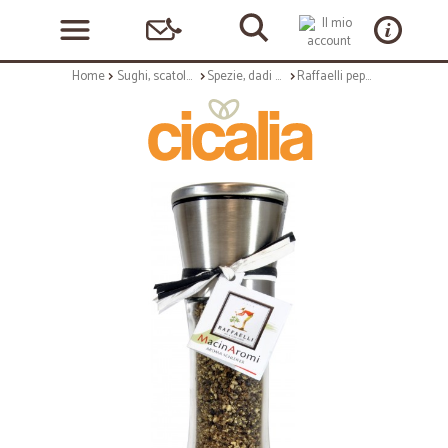
Home
Sughi, scatolame e condimenti
Spezie, dadi e insaporitori
Raffaelli pepe nero grani con macinino gr.90