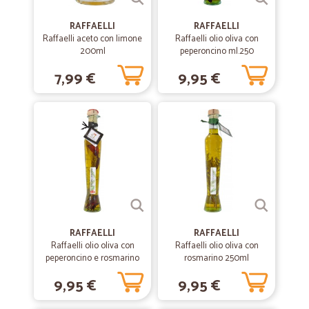
RAFFAELLI
RAFFAELLI
—
Corradino F.
Raffaelli aceto con limone
Raffaelli olio oliva con
14/10/2020
200ml
peperoncino ml.250
Sono rimasto soddisfatto dell'acquisto
7,99 €
9,95 €
Sono rimasto soddisfatto dell'acquisto, dunque il mio feedback è
senza dubbio positivo.
—
Giulia D.
06/10/2020
Tutto Ok e veloce
Tutto Ok e veloce
—
Egle D.
03/06/2020
RAFFAELLI
RAFFAELLI
Consegna super veloce!!!!.
Raffaelli olio oliva con
Raffaelli olio oliva con
peperoncino e rosmarino
rosmarino 250ml
Consegna super veloce!!!!.
ml.250
9,95 €
9,95 €
—
Roberto G.
28/05/2020