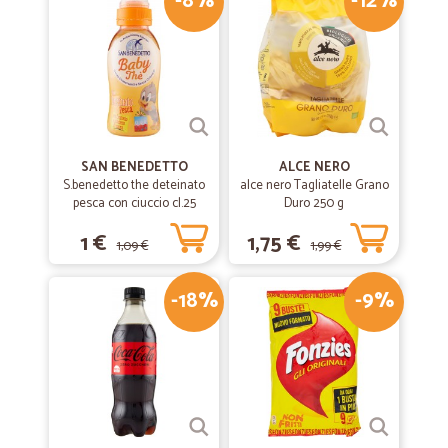
-8%
-12%
SAN BENEDETTO
ALCE NERO
S.benedetto the deteinato
alce nero Tagliatelle Grano
pesca con ciuccio cl.25
Duro 250 g
1 €
1,75 €
1,09 €
1,99 €
-18%
-9%