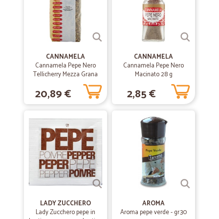
qualche mese abbiano un raggio di consegna un pò più
ampio.Comunque è comodissimo soprattutto x il fatto che la persona
che ne usufruisce è anziana e dovrebbe sempre dipendere da
qualcuno che le fà la spesa,facendosi pagare ad ore e non
soddisfacendo mai appieno le richieste...
CANNAMELA
CANNAMELA
Cannamela Pepe Nero
Cannamela Pepe Nero
Tellicherry Mezza Grana
Macinato 28 g
1000 gr.
20,89 €
2,85 €
LADY ZUCCHERO
AROMA
Lady Zucchero pepe in
Aroma pepe verde - gr.30