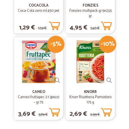
COCACOLA
FONZIES
Coca-Cola zero ml.450 pet
Fonzies multipack gr.9x23,5
gr.
1,29 €
4,95 €
1,59 €
5,45 €
-5%
-10%
CAMEO
KNORR
Cameo fruttapec 2:1 3pezzi
Knorr Risotteria Pomodoro
- gr.75
175 g
3,69 €
2,69 €
3,89 €
2,99 €