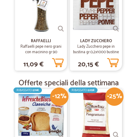
RAFFAELLI
LADY ZUCCHERO
Raffaelli pepe nero grani
Lady Zucchero pepe in
con macinino gr.90
bustina gr.0,2x1000 bustine
11,09 €
20,15 €
Offerte speciali della settimana
RIBASSATO
2,19€
RIBASSATO
2,05€
-12%
-25%