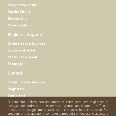
Programma Cicalia
Perché Cicalia
Dicono di noi
Dove spediamo
Migliori categorie
Carne fresca e lavorata
Salumi e affettati
Pasta, riso e cerali
Formaggi
Contatti
La mia lista dei desideri
Registrati
Contattaci
Questo sito utilizza cookies anche di terze parti per migliorare la
navigazione, ottimizzare l'esperienza utente, analizzare il traffico e
mostrare messaggi anche pubblicitari che potrebbero interessati. Per
proseguire la navigazione con questa modalità è necessario accettare