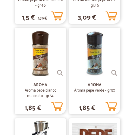
Aroma pepe nero macinato
Aroma macina pepe nero -
- gr.46
gr.46
1,5 €
3,09 €
1,79 €
AROMA
AROMA
Aroma pepe bianco
Aroma pepe verde - gr.30
macinato - gr.54
1,85 €
1,85 €