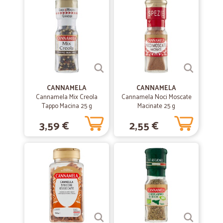
supermercati,la frutta e verdura fresca ottima come dal fruttivendolo.
Si può pagare anche in contanti alla consegna , se manca un prodotto
ti viene accreditato sul tuo account..altri supermercati online ti
sostituiscono la merce non disponibile con quella discount e questo
io non lo sopporto. Nei contatti sono sempre disponibili precisi è
cordiali.
—
Renato V.
06/07/2020
CANNAMELA
CANNAMELA
Ottimo servizio
Cannamela Mix Creola
Cannamela Noci Moscate
Tappo Macina 25 g
Macinate 25 g
Ottimo servizio
3,59 €
2,55 €
—
Walter B.
01/06/2020
ottimo venditore
ottimo venditore! consigliato!!!
—
Francesco S.
20/01/2020
Precisi e veloci .