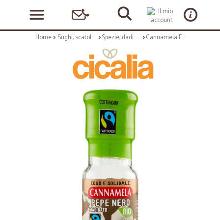
Home
Sughi, scatolame e condimenti
Spezie, dadi e insaporitori
Cannamela Equo e Solidale Pepe Nero Macinato Bio 23 g