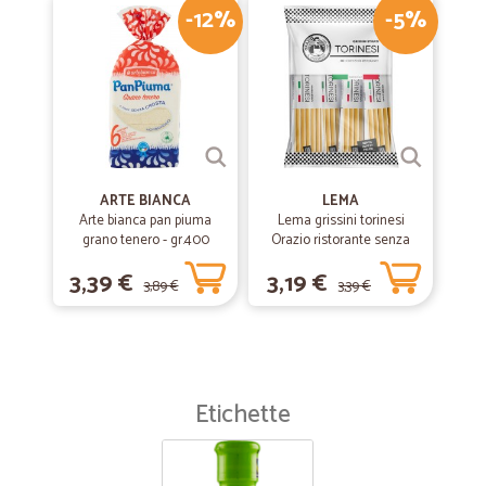
-12%
-5%
ARTE BIANCA
LEMA
Arte bianca pan piuma
Lema grissini torinesi
grano tenero - gr.400
Orazio ristorante senza
olio di palma x30 gr.450
3,39 €
3,19 €
3,89 €
3,39 €
Etichette