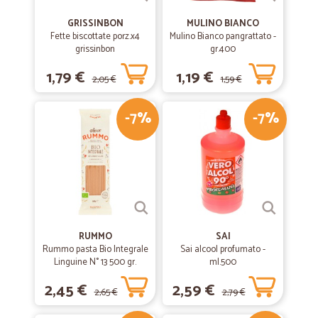
GRISSINBON
MULINO BIANCO
Fette biscottate porz.x4
Mulino Bianco pangrattato -
grissinbon
gr.400
1,79 €
1,19 €
2,05 €
1,59 €
-7%
-7%
RUMMO
SAI
Rummo pasta Bio Integrale
Sai alcool profumato -
Linguine N° 13 500 gr.
ml.500
2,45 €
2,59 €
2,65 €
2,79 €