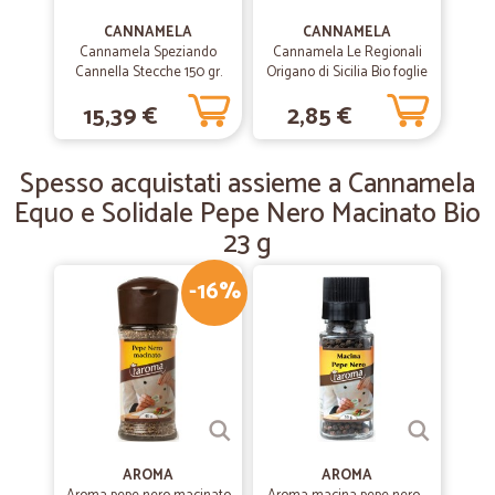
Precisi e veloci . venditore consigliatissimo
CANNAMELA
CANNAMELA
Cannamela Speziando
Cannamela Le Regionali
Cannella Stecche 150 gr.
Origano di Sicilia Bio foglie
pet
7 g
—
Francesca C.
05/11/2019
15,39 €
2,85 €
ottimo
ottimo, rapidissimo. consigliato
Spesso acquistati assieme a Cannamela
Equo e Solidale Pepe Nero Macinato Bio
—
Marcella R.
23 g
08/03/2019
Ottimo servizio
-16%
Ottimo servizio. Peccato far pagare la consegna al piano.
AROMA
AROMA