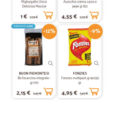
Migliorgatto Unico
Auricchio crema cacio e
Deliziosa Mousse
pepe gr.150
Prosciutto 85 gr.
1 €
4,55 €
1,09 €
5,05 €
RIBASSATO
2,59€
-12%
-9%
BUON PIEMONTESI
FONZIES
Bo focaccina integrale -
Fonzies multipack gr.9x23,5
gr.100
gr.
2,15 €
4,95 €
2,45 €
5,45 €