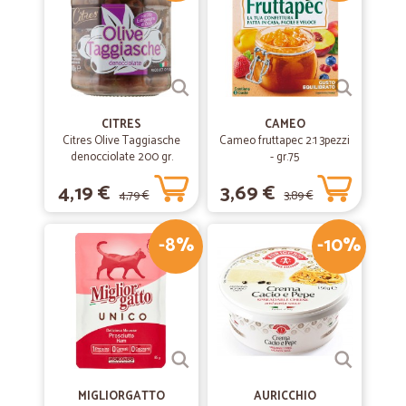
CITRES
CAMEO
Citres Olive Taggiasche
Cameo fruttapec 2:1 3pezzi
denocciolate 200 gr.
- gr.75
4,19 €
3,69 €
4,79 €
3,89 €
-8%
-10%
MIGLIORGATTO
AURICCHIO