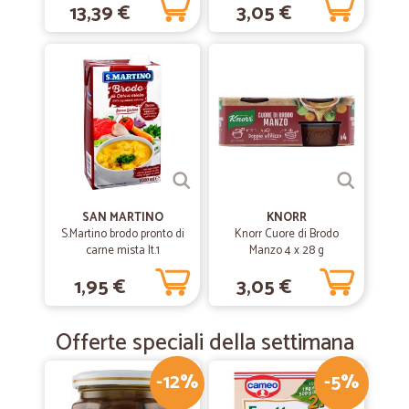
13,39 €
3,05 €
SAN MARTINO
KNORR
S.Martino brodo pronto di
Knorr Cuore di Brodo
carne mista lt.1
Manzo 4 x 28 g
1,95 €
3,05 €
Offerte speciali della settimana
-12%
-5%