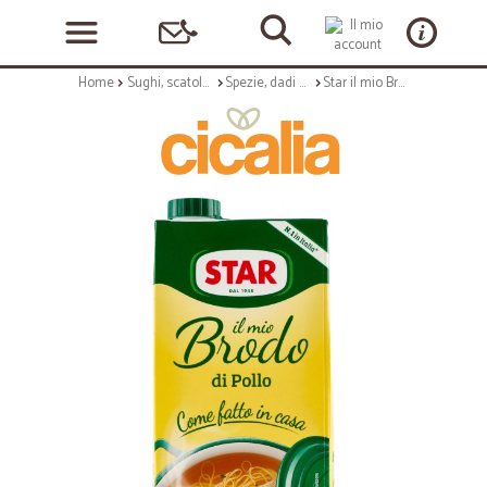
Home
Sughi, scatolame e condimenti
Spezie, dadi e insaporitori
Star il mio Brodo di Pollo 1000 ml